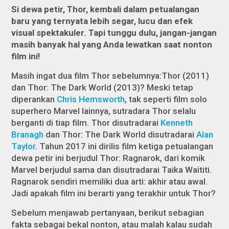
Si dewa petir, Thor, kembali dalam petualangan
baru yang ternyata lebih segar, lucu dan efek
visual spektakuler. Tapi tunggu dulu, jangan-jangan
masih banyak hal yang Anda lewatkan saat nonton
film ini!
Masih ingat dua film Thor sebelumnya:
Thor
(2011)
dan
Thor: The Dark World
(2013)? Meski tetap
diperankan
Chris Hemsworth
, tak seperti film solo
superhero Marvel lainnya, sutradara Thor selalu
berganti di tiap film.
Thor
disutradarai
Kenneth
Branagh
dan
Thor: The Dark World
disutradarai
Alan
Taylor
. Tahun 2017 ini dirilis film ketiga petualangan
dewa petir ini berjudul
Thor: Ragnarok
, dari komik
Marvel berjudul sama dan disutradarai Taika Waititi.
Ragnarok sendiri memiliki dua arti: akhir atau awal.
Jadi apakah film ini berarti yang terakhir untuk Thor?
Sebelum menjawab pertanyaan, berikut sebagian
fakta sebagai bekal nonton, atau malah kalau sudah