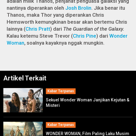
adalah milik Thanos, penjahat penguasa galaksi yang
nantinya diperankan oleh
Josh Brolin
. Jika benar itu
Thanos, maka Thor yang diperankan Chris
Hemsworth kemungkinan besar akan bertemu Chris
lainnya (
Chris Pratt
) dari
The Guardian of the Galaxy.
Kalau ketemu Steve Trevor (
Chris Pine
) dari
Wonder
Woman
, soalnya kayaknya nggak mungkin.
Artikel Terkait
Kabar Terpanas
Sekuel Wonder Woman Janjikan Kejutan &
Misteri
Kabar Terpanas
WONDER WOMAN, Film Paling Laku Musim