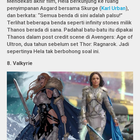
Mendekati akhir film, Hela berkunjung ke ruang
penyimpanan Asgard bersama Skurge (
Karl Urban
),
dan berkata: “Semua benda di sini adalah palsu!”
Terlihat beberapa benda seperti infinity stones milik
Thanos berada di sana. Padahal batu-batu itu dipakai
Thanos dalam post credit scene di
Avengers: Age of
Ultron
, dua tahun sebelum set
Thor: Ragnarok
. Jadi
sepertinya Hela tak berbohong soal ini.
8. Valkyrie