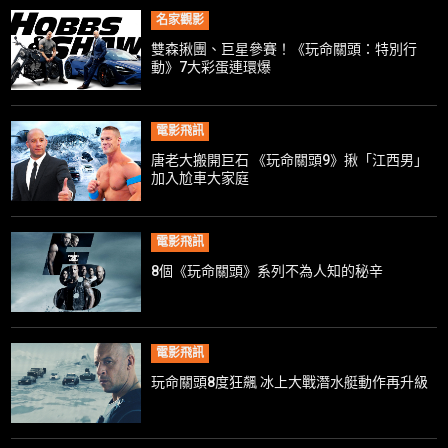
名家觀影
雙森揪團、巨星參賽！《玩命關頭：特別行
動》7大彩蛋連環爆
電影飛訊
唐老大搬開巨石 《玩命關頭9》揪「江西男」
加入尬車大家庭
電影飛訊
8個《玩命關頭》系列不為人知的秘辛
電影飛訊
玩命關頭8度狂飆 冰上大戰潛水艇動作再升級