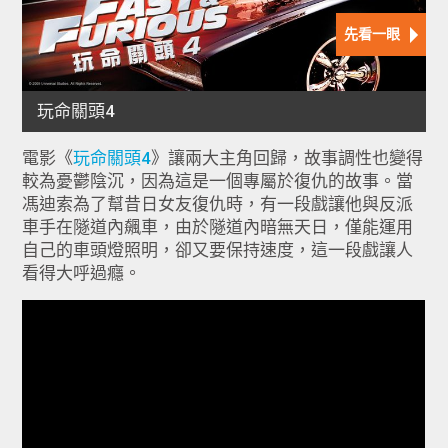
電影《
玩命關頭4
》讓兩大主角回歸，故事調性也變得
較為憂鬱陰沉，因為這是一個專屬於復仇的故事。當
馮迪索為了幫昔日女友復仇時，有一段戲讓他與反派
車手在隧道內飆車，由於隧道內暗無天日，僅能運用
自己的車頭燈照明，卻又要保持速度，這一段戲讓人
看得大呼過癮。