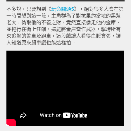
不多說，只要想到《
玩命關頭5
》，絕對很多人會在第
一時間想到這一段，主角群為了對抗里約當地的黑幫
老大，偷取他的不義之財，竟然直接偷走他的金庫，
並拖行在街上狂飆，還能將金庫當作武器，擊垮所有
來追擊的警車及跑車，這段戲讓人看得血脈賁張，讓
人知道原來飆車戲也能這樣拍。