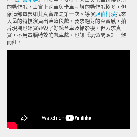
在《
玩命關頭
》首集中，安排了大量與卡車司機對尬
的動作戲，事實上跑車與卡車互尬的動作戲極多，但
像這部電影如此真實還是第一次。導演
羅伯柯漢
找來
大量的特技演員出演這段戲，要求絕對的真實感，拍
片現場也確實砸毀了好幾台車及攝影機，但力求真
實，不用電腦特效的飆車戲，也讓《玩命關頭》一炮
而紅。