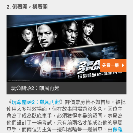
2. 倒著開，橫著開
《
玩命關頭2：飆風再起
》評價票房皆不如首集，被批
使用太多特效場面，但在故事開場過沒多久，兩位主
角為了成為臥底車手，必須獲得毒梟的認同，毒梟為
他們設計了一場考試，只有前兩名才能成為他的專屬
車手，而兩位男主角一邊叫囂嗆聲一邊飆車，由
保羅