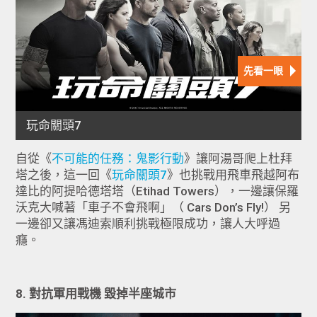
自從《
不可能的任務：鬼影行動
》讓阿湯哥爬上杜拜
塔之後，這一回《
玩命關頭7
》也挑戰用飛車飛越阿布
達比的阿提哈德塔塔（Etihad Towers），一邊讓保羅
沃克大喊著「車子不會飛啊」（ Cars Don’s Fly!） 另
一邊卻又讓馮迪索順利挑戰極限成功，讓人大呼過
癮。
8. 對抗軍用戰機 毀掉半座城市