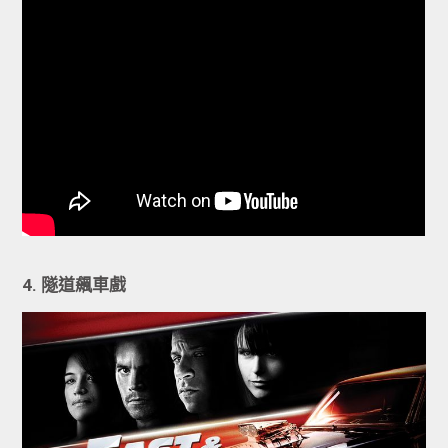
4. 隧道飆車戲