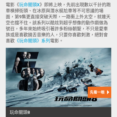
電影《
玩命關頭X
》即將上映，先前出現數以千計的跑
車橫掃街頭、在冰原與潛水艇尬車等不可思議的場
面，第9集更直接突破天際，一路衝上外太空，就連天
空也擋不住。該系列以酷炫到超乎想像的動作戲做為
號召，多年來始終吸引著許多粉絲朝聖，不只是愛車
族或是喜歡饒舌音樂的人，只要你喜歡刺激，絕對會
喜歡
《玩命關頭》系列
電影。