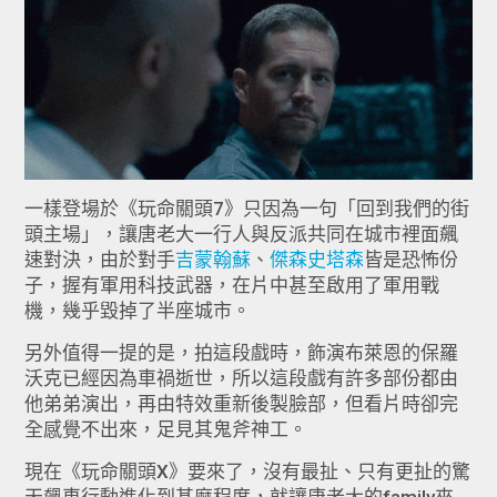
一樣登場於《玩命關頭7》只因為一句「回到我們的街
頭主場」，讓唐老大一行人與反派共同在城市裡面飆
速對決，由於對手
吉蒙翰蘇
、
傑森史塔森
皆是恐怖份
子，握有軍用科技武器，在片中甚至啟用了軍用戰
機，幾乎毀掉了半座城市。
另外值得一提的是，拍這段戲時，飾演布萊恩的保羅
沃克已經因為車禍逝世，所以這段戲有許多部份都由
他弟弟演出，再由特效重新後製臉部，但看片時卻完
全感覺不出來，足見其鬼斧神工。
現在《玩命關頭X》要來了，沒有最扯、只有更扯的驚
天飆車行動進化到甚麼程度，就讓唐老大的family來