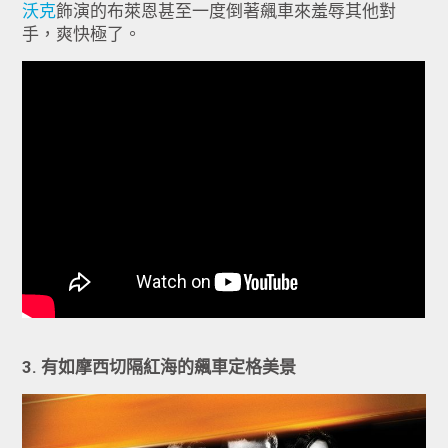
沃克
飾演的布萊恩甚至一度倒著飆車來羞辱其他對
手，爽快極了。
3. 有如摩西切隔紅海的飆車定格美景