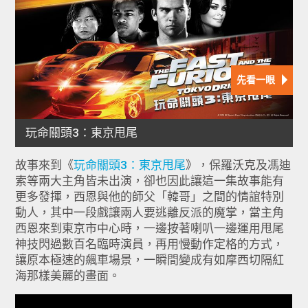
故事來到《
玩命關頭3：東京甩尾
》，保羅沃克及馮迪
索等兩大主角皆未出演，卻也因此讓這一集故事能有
更多發揮，西恩與他的師父「韓哥」之間的情誼特別
動人，其中一段戲讓兩人要逃離反派的魔掌，當主角
西恩來到東京市中心時，一邊按著喇叭一邊運用甩尾
神技閃過數百名臨時演員，再用慢動作定格的方式，
讓原本極速的飆車場景，一瞬間變成有如摩西切隔紅
海那樣美麗的畫面。