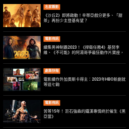
名家觀影
《沙丘2》即將啟動！辛蒂亞戲分更多、「甜
茶」再扮少主登基有望？
電影飛訊
續集男神制霸2023！《捍衛任務4》基努李
維、《不可能》的阿湯哥爭最狂動作片寶座，
《水行俠2》再掀巨浪
劇集快報
電影續作外加奧斯卡得主：2023年HBO新劇就
等這七齣
電影飛訊
苦等15年！ 巨石強森的鐵漢專情終於催生《黑
亞當》