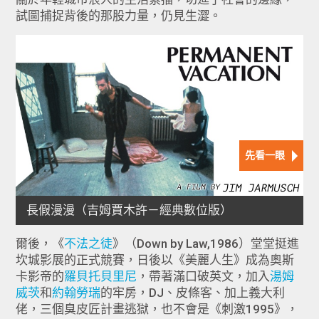
試圖捕捉背後的那股力量，仍見生澀。
爾後，《
不法之徒
》（Down by Law,1986）堂堂挺進
坎城影展的正式競賽，日後以《美麗人生》成為奧斯
卡影帝的
羅貝托貝里尼
，帶著滿口破英文，加入
湯姆
威茨
和
約翰勞瑞
的牢房，DJ、皮條客、加上義大利
佬，三個臭皮匠計畫逃獄，也不會是《刺激1995》，