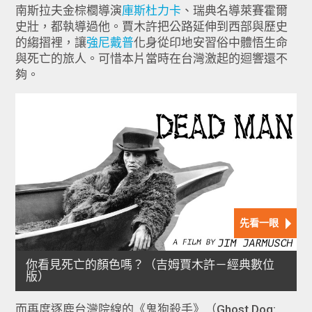
南斯拉夫金棕櫚導演
庫斯杜力卡
、瑞典名導萊賽霍爾
史壯，都執導過他。賈木許把公路延伸到西部與歷史
的縐摺裡，讓
強尼戴普
化身從印地安習俗中體悟生命
與死亡的旅人。可惜本片當時在台灣激起的迴響還不
夠。
而再度逐鹿台灣院線的《鬼狗殺手》（Ghost Dog: