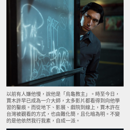
以前有人嫌他慢，說他是「烏龜教主」。時至今日，
賈木許早已成為一介大師，太多影片都看得到向他學
習的鑿痕。而從地下、影展、戲院到線上，賈木許在
台灣被觀看的方式，也由難化簡，且化暗為明。不變
的是他依然我行我素，自成一派。