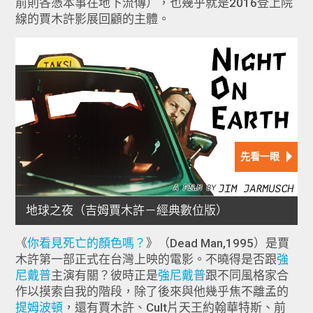
前則各憑本事在地下流傳），也幾乎就是2016登上院
線的賈木許影展回顧的主體。
《
你看見死亡的顏色嗎？
》（Dead Man,1995）是賈
木許第一部正式在台灣上映的電影。不曉得是否跟
強
尼戴普
主演有關？彼時正是
強尼戴普
跟不同風格家合
作以摸索自我的階段，除了後來與他幾乎焦不離孟的
提姆波頓
，還有賈木許、Cult片天王約翰華特斯、前