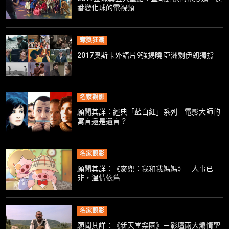
番變化球的電視類
奪獎狂潮
2017奧斯卡外語片9強揭曉 亞洲剩伊朗獨撐
名家觀影
願聞其詳：經典「藍白紅」系列－電影大師的
寓言還是遺言？
名家觀影
願聞其詳：《麥兜：我和我媽媽》－人事已
非，溫情依舊
名家觀影
願聞其詳：《新天堂樂園》－影壇兩大煽情聖