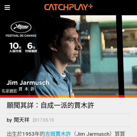
名家觀影
願聞其詳：自成一派的賈木許
by
聞天祥
2017.05.19
出生於1953年的
吉姆賈木許
（Jim Jarmusch）算算