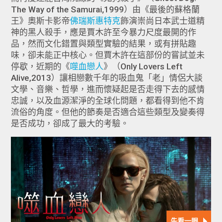
The Way of the Samurai,1999）由《最後的蘇格蘭
王》奧斯卡影帝
佛瑞斯惠特克
飾演崇尚日本武士道精
神的黑人殺手，應是賈木許至今暴力尺度最開的作
品，然而文化錯置與類型實驗的結果，或有拼貼趣
味，卻未能正中核心。但賈木許在這部份的嘗試並未
停歇，近期的《
噬血戀人
》（Only Lovers Left
Alive,2013）讓相戀數千年的吸血鬼「老」情侶大談
文學、音樂、哲學，進而懷疑起是否走得下去的感情
忠誠，以及血源潔淨的全球化問題，都看得到他不肯
流俗的角度。但他的節奏是否適合這些類型及變奏得
是否成功，卻成了最大的考驗。