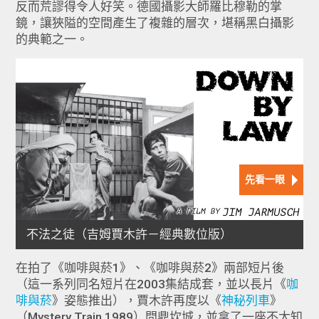
反而荒謬得令人好笑。德國攝影大師羅比穆勒的掌
鏡，讓狹隘的空間產生了複雜的層次，堪稱黑白攝影
的典範之一。
在拍了《咖啡與菸1》、《咖啡與菸2》兩部短片後
（這一系列同名短片在2003集結成套，並以長片《
咖
啡與菸
》姿態推出），賈木許再度以《
神秘列車
》
（Mystery Train,1989）問鼎坎城，並拿了一座不太知