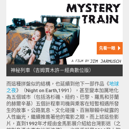
而這種拼盤似的結構，也延續到他下一部作品《
地球
之夜
》（Night on Earth,1991），甚至變本加厲地化
為五個城市（包括洛杉磯、紐約、巴黎、羅馬和芬蘭
的赫爾辛基）五個計程車司機與乘客在短暫相遇所發
生的故事。公路氣息、文化碰撞、百無聊賴中綻露的
人性幽光，繼續推進著他的電影之眼。而上述這些影
片，直到1992年才經由金馬影展介紹給台灣影迷（之