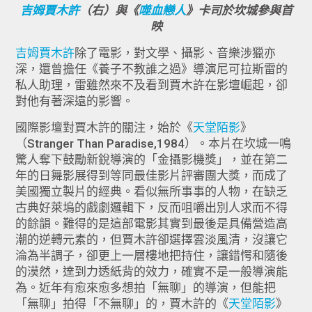
吉姆賈木許
（右）與《
噬血戀人
》卡司於坎城參與首
映
吉姆賈木許
除了電影，對文學、攝影、音樂涉獵亦
深，還曾擔任《養子不教誰之過》導演尼可拉斯雷的
私人助理，雷雖然來不及看到賈木許在影壇崛起，卻
對他有著深遠的影響。
國際影壇對賈木許的關注，始於《
天堂陌影
》
（Stranger Than Paradise,1984）。本片在坎城一鳴
驚人奪下鼓勵新銳導演的「金攝影機獎」，並在第二
年的日舞影展得到等同最佳影片評審團大獎，而成了
美國獨立製片的經典。看似無所事事的人物，在缺乏
古典好萊塢的戲劇邏輯下，反而咀嚼出別人求而不得
的餘韻。難得的是這部電影其實到最後是具備營造高
潮的逆轉元素的，但賈木許卻選擇雲淡風清，沒讓它
淪為半調子，卻更上一層樓地把持住，讓錯愕和隨後
的漠然，達到力透紙背的效力，確實不是一般導演能
為。近年有愈來愈多想拍「無聊」的導演，但能把
「無聊」拍得「不無聊」的，賈木許的《
天堂陌影
》