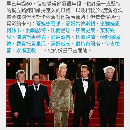
早已年過60，但總覺得他還很年輕。也許是一直堅持
的獨立路線和維持亙久的風格，以及相較於7度角逐坎
城金棕櫚但奧斯卡依舊對他視若無睹！但看看演過他
電影的卡司：
蒂妲史雲頓
、
湯姆希德斯頓
、
蜜雅娃思
柯絲卡
、
約翰赫特
、
比爾墨瑞
、
莎朗史東
、
茱莉蝶
兒
、
佛瑞斯惠特克
、
強尼戴普
、
珍娜羅蘭
、
薇諾娜瑞
德
、
羅貝托貝里尼
、
湯姆威茨
、
凱特布蘭琪
、
伊吉帕
普
、
永瀨正敏
……，他的份量不言而喻。