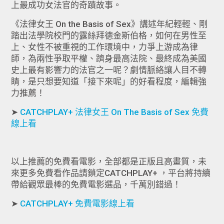
上最成功女法官的奇蹟故事。
《法律女王 On the Basis of Sex》講述年紀輕輕、剛
踏出法學院校門的露絲拜德金斯伯格，如何在男性至
上、女性不被重視的工作環境中，力爭上游成為律
師，為兩性爭取平權、躋身最高法院、最終成為美國
史上最有影響力的法官之一呢？劇情脈絡讓人目不轉
睛，是只想要知道「接下來呢」的好看程度，編輯強
力推薦！
➤
CATCHPLAY+ 法律女王 On The Basis of Sex 免費
線上看
以上推薦的免費看電影，全部都是正版且高畫質，未
來更多免費看作品請鎖定CATCHPLAY+ ，平台將持續
帶給觀眾最棒的免費電影選品，千萬別錯過！
➤
CATCHPLAY+ 免費電影線上看