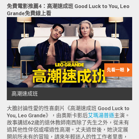
免費電影推薦4：高潮速成班 Good Luck to You, Leo
Grande免費線上看
大膽討論性愛的性喜劇片《高潮速成班 Good Luck to
You, Leo Grande》，由奧斯卡影后
艾瑪湯普遜
主演。
故事講述62歲的退休教師南西除了先生之外，從未有
過其他性伴侶或嚐過性高潮。丈夫過世後，她決定展
開前所未有的冒險，請來年輕迷人的性工作者里奧，