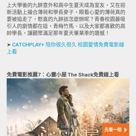
上大學後的九餅意外和高中生夏天成為室友，又在迎
新活動上撮合薄荷和學長麥子，眼看心愛的薄荷真的
要被追走了，憨直的九餅該怎麼辦呢？青春校園最吸
引人的劇情都在這，青梅竹馬、以及大家都喜歡的高
帥學長，讓觀眾滿足那年夏天畢業季的遺憾！
➤
CATCHPLAY+ 陪你很久很久 校園愛情免費電影線
上看
免費電影推薦7：心靈小屋 The Shack免費線上看