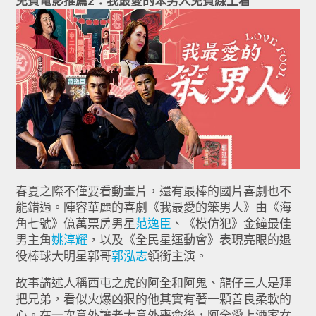
免費電影推薦2：我最愛的笨男人免費線上看
春夏之際不僅要看動畫片，還有最棒的國片喜劇也不
能錯過。陣容華麗的喜劇《我最愛的笨男人》由《海
角七號》億萬票房男星
范逸臣
、《模仿犯》金鐘最佳
男主角
姚淳耀
，以及《全民星運動會》表現亮眼的退
役棒球大明星郭哥
郭泓志
領銜主演。
故事講述人稱西屯之虎的阿全和阿鬼、龍仔三人是拜
把兄弟，看似火爆凶狠的他其實有著一顆善良柔軟的
心。在一次意外讓老大意外喪命後，阿全愛上酒家女