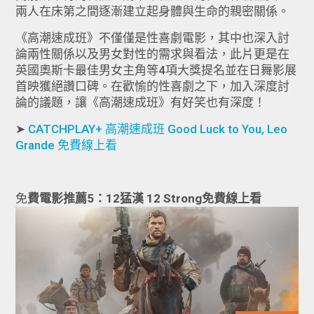
兩人在床第之間逐漸建立起身體與生命的親密關係。
《高潮速成班》不僅僅是性喜劇電影，其中也深入討
論兩性關係以及男女對性的需求與看法，此片更是在
英國奧斯卡最佳男女主角等4項大獎提名並在日舞影展
首映獲絕讚口碑。在歡愉的性喜劇之下，加入深度討
論的議題，讓《高潮速成班》有好笑也有深度！
➤
CATCHPLAY+ 高潮速成班 Good Luck to You, Leo
Grande 免費線上看
免
費電影推薦5：12猛漢 12 Strong免費線上看