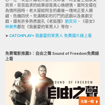
貝貝，苦苦追求的結果卻是真心換絕情。當阿全還在
為情所困時，老大留給阿全的最後一塊地正受人覬
覦、危機四伏。充滿精彩的打鬥的武戲以及喜劇文
戲，還有許多熟悉面孔《老狐狸》
劉奕兒
、《惡女》
林美秀
都在《我最愛的笨男人》等你。
➤
CATCHPLAY+ 我最愛的笨男人 免費國片線上看
免費電影推薦3：自由之聲 Sound of Freedom免費線
上看