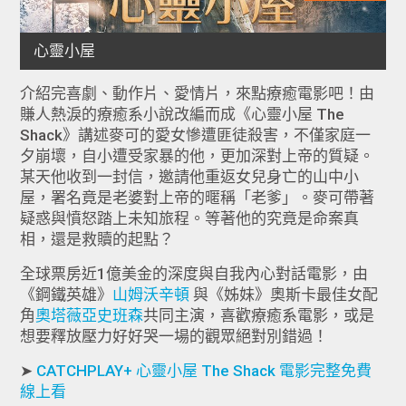
介紹完喜劇、動作片、愛情片，來點療癒電影吧！由
賺人熱淚的療癒系小說改編而成《心靈小屋 The
Shack》講述麥可的愛女慘遭匪徒殺害，不僅家庭一
夕崩壞，自小遭受家暴的他，更加深對上帝的質疑。
某天他收到一封信，邀請他重返女兒身亡的山中小
屋，署名竟是老婆對上帝的暱稱「老爹」。麥可帶著
疑惑與憤怒踏上未知旅程。等著他的究竟是命案真
相，還是救贖的起點？
全球票房近1億美金的深度與自我內心對話電影，由
《鋼鐵英雄》
山姆沃辛頓
與《姊妹》奧斯卡最佳女配
角
奧塔薇亞史班森
共同主演，喜歡療癒系電影，或是
想要釋放壓力好好哭一場的觀眾絕對別錯過！
➤
CATCHPLAY+ 心靈小屋 The Shack 電影完整免費
線上看