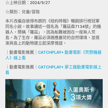
☆上映日期：2024/9/27
☆類別：兒童/冒險
本片改編自彼得布朗的《紐約時報》暢銷排行榜冠軍
同名小說。故事講述一個名為「羅茲森7134號」的機
器人，簡稱「羅茲」，因為船難被困在一座無人荒
島。為了生存，羅茲必須適應嚴苛的自然環境，並逐
漸與島上的動物建立起深厚情誼。
｜動畫電影推薦｜
CATCHPLAY+ 動畫電影《荒野機器
人》線上看
｜動畫電影推薦｜
CATCHPLAY+ 夢工廠動畫電影線上
看