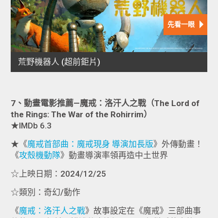
7、動畫電影推薦—魔戒：洛汗人之戰（The Lord of
the Rings: The War of the Rohirrim）
★IMDb 6.3
★《
魔戒首部曲：魔戒現身 導演加長版
》外傳動畫！
《
攻殼機動隊
》動畫導演率領再造中土世界
☆上映日期：2024/12/25
☆類別：奇幻/動作
《
魔戒：洛汗人之戰
》故事設定在《魔戒》三部曲事