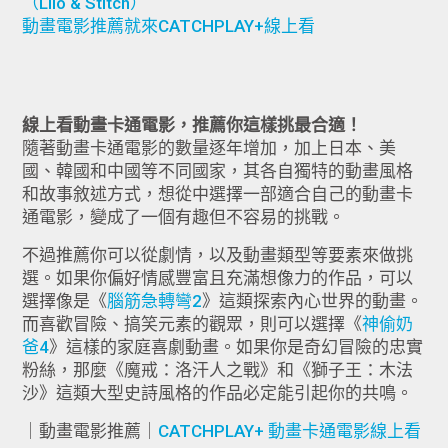
（Lilo & Stitch）
動畫電影推薦就來CATCHPLAY+線上看
線上看動畫卡通電影，推薦你這樣挑最合適！
隨著動畫卡通電影的數量逐年增加，加上日本、美
國、韓國和中國等不同國家，其各自獨特的動畫風格
和故事敘述方式，想從中選擇一部適合自己的動畫卡
通電影，變成了一個有趣但不容易的挑戰。
​​​​​不過推薦你可以從劇情，以及動畫類型等要素來做挑
選。如果你偏好情感豐富且充滿想像力的作品，可以
選擇像是《
腦筋急轉彎2
》這類探索內心世界的動畫。
而喜歡冒險、搞笑元素的觀眾，則可以選擇《
神偷奶
爸4
》這樣的家庭喜劇動畫。如果你是奇幻冒險的忠實
粉絲，那麼《魔戒：洛汗人之戰》和《獅子王：木法
沙》這類大型史詩風格的作品必定能引起你的共鳴。
｜動畫電影推薦｜
CATCHPLAY+ 動畫卡通電影線上看