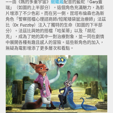
——由《媽的多重宇宙》
關繼威
配音的藍蛇「Gary蓋
瑞」（如圖的上半部分）。這個角色充滿魅力，為影
片增添了不少色彩。而在另一側，昆塔布倫森也為新
角色「警察搭檔心理諮商師/短尾矮袋鼠治療師」法茲
比（Dr. Fuzzby）注入了獨特的生命（如圖的下半部
分）。法茲比與她的搭檔「哈茱蒂」以及「胡尼
克」，成為了她的其中一對治療對象，並一同在劇情
中展開各種有趣且感人的冒險。這些新角色的加入，
無疑為電影增添了更多層次和看點。