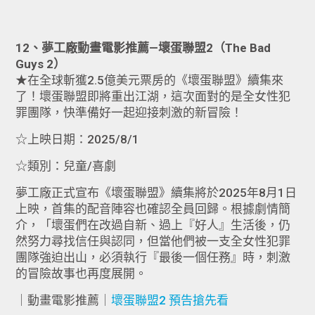
12、夢工廠動畫電影推薦—壞蛋聯盟2（The Bad
Guys 2）
★在全球斬獲2.5億美元票房的《壞蛋聯盟》續集來
了！壞蛋聯盟即將重出江湖，這次面對的是全女性犯
罪團隊，快準備好一起迎接刺激的新冒險！
☆上映日期：2025/8/1
☆類別：兒童/喜劇
夢工廠正式宣布《壞蛋聯盟》續集將於2025年8月1日
上映，首集的配音陣容也確認全員回歸。根據劇情簡
介，「壞蛋們在改過自新、過上『好人』生活後，仍
然努力尋找信任與認同，但當他們被一支全女性犯罪
團隊強迫出山，必須執行『最後一個任務』時，刺激
的冒險故事也再度展開。
｜動畫電影推薦｜
壞蛋聯盟2 預告搶先看