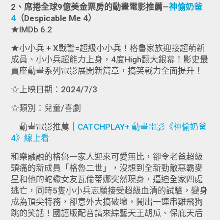
2、席捲全球9億美金票房的動畫電影推薦—
神偷奶爸
4
（Despicable Me 4）
★IMDb 6.2
★小小兵 + X戰警=超級小小兵！格魯家族迎接超萌新
成員、小小兵超能力上身，4度High翻大銀幕！影史最
賣座動畫系列電影展開新篇章，搞笑戰力全面提升！
☆上映日期：2024/7/3
☆類別：兒童/喜劇
｜動畫電影推薦｜
CATCHPLAY+ 動畫電影《神偷奶爸
4》線上看
和樂融融的格魯一家人迎來可愛無比，卻令老爸超級
頭痛的新成員「格魯二世」，沒想到全新勁敵惡霸麥
星和他的蛇蠍女友瓦倫蒂娜突然現身，逼迫全家四處
逃亡，同時5隻小小兵志願接受超級血清的試驗，變身
成為頂尖特務，卻意外大搞破壞，鬧出一連串雞飛狗
跳的笑話！國語版配音請來綜藝天王胡瓜、保庇天后