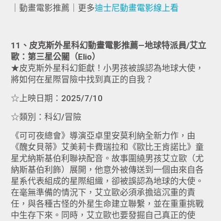
｜動畫電影推薦｜更多
迪士尼動畫電影線上看
11、皮克斯外星科幻動畫電影推薦—地球特派員/艾立
歐：第三星公關（Elio）
★皮克斯外星科幻鉅獻！小男孩被誤認為地球大使，
將如何在星際冒險中找到真正的自我？
☆上映日期：2025/7/10
☆類別：科幻/冒險
《可可夜總會》導演亞卓里安莫利納全新力作，由
《醜女貝蒂》艾美莉卡費瑞拉和《歐比王肯諾比》童
星尤納斯基伯利聯袂配音。故事圍繞男孩艾立歐（尤
納斯基伯利飾）展開，他意外被傳送到一個由來自各
星系代表組成的星際組織，卻被誤認為地球的大使。
在毫無準備的情況下，艾立歐必須承擔這沉重的責
任，與各種古怪的外星生命建立聯繫，並在重重挑戰
中生存下來。同時，艾立歐也要發掘自己真正的使