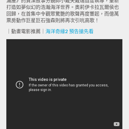
滿屋》的資深故事分鏡師小戴夫戴瑞首度執導，重新
打造如夢似幻的浩瀚海洋世界。奧莉伊卡拉瓦爾侯也
回歸，在首集中令觀眾驚艷的歌聲再度響起，而億萬
票房動作巨星巨石強森則將再次引吭高歌！
｜動畫電影推薦｜
海洋奇緣2 預告搶先看