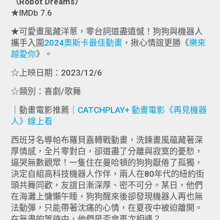
（Robot Dreams）
★IMDb 7.6
★可愛畫風藏洋蔥，零台詞道盡遺憾！狗狗與機器人
攜手入圍
2024奧斯卡最佳動畫
，揪心情誼更勝《
樂來
越愛你
》。
☆上映日期：2023/12/6
☆類別：喜劇/歌舞
｜動畫電影推薦｜
CATCHPLAY+ 動畫電影《再見機器
人》線上看
西班牙名導帕布羅貝嘉轉戰動畫，洗鍊畫風蘊藏著深
厚情感，全片零對白，卻道盡了分離與寂寞的憂愁，
逼哭無數觀眾！一隻住在曼哈頓的狗狗厭倦了孤獨，
決定自組高科技機器人作伴，兩人在80年代的紐約街
頭共舞同歡，友誼日漸深厚、密不可分。某日，他們
在海灘上慵懶午睡，狗狗醒來後卻發現機器人再也無
法動彈，只能帶著沈痛的心情，在夏夜中被迫離開。
在無盡的等待中，他們是否會再次相遇？