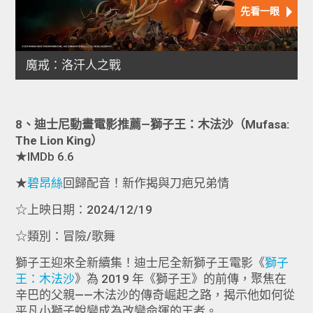
8、迪士尼動畫電影推薦—獅子王：木法沙（Mufasa:
The Lion King）
★IMDb 6.6
★
碧昂絲
回歸配音！新作揭與刀疤兄弟情‪
☆上映日期：2024/12/19
☆類別：冒險/歌舞
獅子王迎來全新續集！迪士尼全新獅子王電影《
獅子
王：木法沙
》為 2019 年《獅子王》的前傳，聚焦在
辛巴的父親——木法沙的傳奇崛起之路，揭示他如何從
平凡小獅子蛻變成為改變命運的王者。