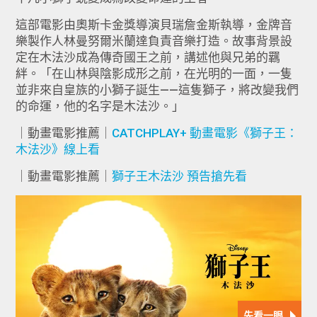
這部電影由奧斯卡金獎導演貝瑞詹金斯執導，金牌音
樂製作人林曼努爾米蘭達負責音樂打造。故事背景設
定在木法沙成為傳奇國王之前，講述他與兄弟的羈
絆。「在山林與陰影成形之前，在光明的一面，一隻
並非來自皇族的小獅子誕生——這隻獅子，將改變我們
的命運，他的名字是木法沙。」
｜動畫電影推薦｜
CATCHPLAY+ 動畫電影《獅子王：
木法沙》線上看
｜動畫電影推薦｜
獅子王木法沙 預告搶先看