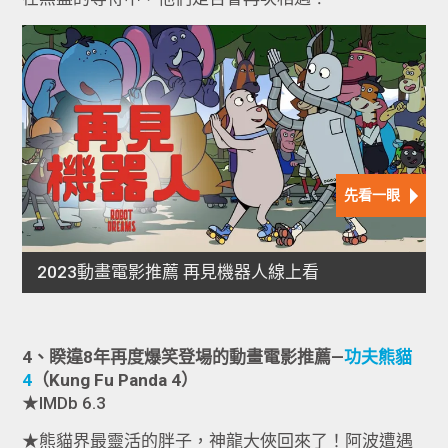
4、睽違8年再度爆笑登場的動畫電影推薦—
功夫熊貓
4
（Kung Fu Panda 4）
★IMDb 6.3
★熊貓界最靈活的胖子，神龍大俠回來了！阿波遭遇