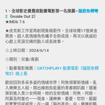
1、全球影史最賣座動畫電影第一名推薦—
腦筋急轉彎
2
（Inside Out 2）
★IMDb 7.6
★皮克斯工作室再創現象級鉅作，全球收穫17億美金
票房，超人氣情緒角色攜手全新成員，再次以真誠初
心獻上笑淚交織的動人成長故事。
☆上映日期：2024/6/14
☆類別：兒童/喜劇
｜動畫電影推薦｜
CATCHPLAY+ 動畫電影《腦筋急轉
彎2》線上看
歡迎回到多采多姿的情緒世界！阿焦領軍新情緒，亂
入樂樂五人組，鬧出擁抱負能量的青春期趴踢！隨著
萊莉進入青少女時期，她的全新情緒：阿焦、阿廢、
阿慕及阿羞也一一現身，讓樂樂、憂憂、怒怒、厭厭
和驚驚倍感威脅。在一場「腦內革命」中，樂樂和夥