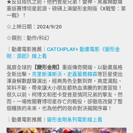
★反目成仇之前，他們曾是兄弟！雷神、黑寡婦獻聲
重返賽博坦星起源，磅礴上演變形金剛版《X戰警：第
一戰》！
☆上映日期：2024/9/20
☆類別：動作/科幻
｜動畫電影推薦｜
CATCHPLAY+ 動畫電影《變形金
剛：源起》線上看
風靡全球的
【變形金剛】
重返傳奇開端、以動畫風格
全新出擊，
克里斯漢斯沃
、
史嘉蕾喬韓森
等巨星使出
渾身解數獻聲演出，經典角色全數到齊，爽度滿點、
笑料不斷，帶來讓大小朋友都熱血沸騰的刺激冒險！
很久以前，柯博文和密卡登曾是情同兄弟的摯友，然
而，一場攸關賽博坦星存亡的戰役，卻徹底改變了整
個種族的未來，也為他們的宿命對決揭開序幕！
｜動畫電影推薦｜
變形金剛系列電影線上看