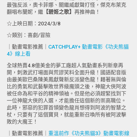
最強反派，奧卡菲娜、關繼威獻聲打怪，傑克布萊克
翻唱布蘭妮，繼
【碧姬之歌】
再推神曲！
☆上映日期：2024/3/8
☆類別：喜劇/冒險
｜動畫電影推薦｜
CATCHPLAY+ 動畫電影《功夫熊貓
4》線上看
全球熱賣4.8億美金的夢工廠超人氣動畫系列新章再
開，刺激武打場面與荒謬笑料全面升級！國語配音版
由最美歐巴桑陳美鳳獻聲新反派變色龍！藉著無與倫
比的勇氣和武藝擊敗世界級魔頭之後，神龍大俠阿波
被任命為和平谷的精神領袖。但是他必須趕緊找到下
一位神龍大俠的人選，才能擔任這個新的崇高職位。
此時，邪惡的犯罪首領變色龍肖想得到阿波的智慧之
杖，只要有了這個寶貝，就能重新召喚所有被阿波擊
敗的大魔王！
｜動畫電影推薦｜
重溫前作《功夫熊貓3》動畫電影線