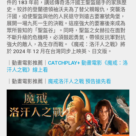
件的 183 年前，講述傳奇洛汗國王聖盔鎚手的家族歷
史。狡詐的登蘭德領袖沃夫為了替父親報仇，突襲洛
汗國，迫使聖盔與他的人民退守到遠古要塞號角堡，
展開一場九死一生的決戰。這座強大的要塞後來成為
眾所皆知的「聖盔谷」。同時，聖盔之女赫拉在面對
不斷升級的危機時，必須鼓起勇氣，帶領反抗軍對抗
強大的敵人，為生存而戰。《魔戒：洛汗人之戰》將
於 2024 年 12 月在台灣同步上映英、日文版。
｜動畫電影推薦｜
CATCHPLAY+ 動畫電影《魔戒：洛
汗人之戰》線上看
｜動畫電影推薦｜
魔戒洛汗人之戰 預告搶先看