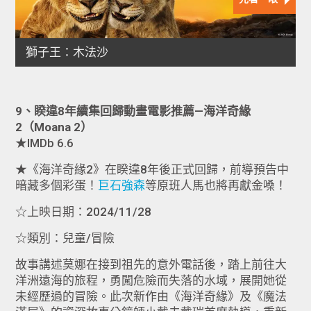
9、睽違8年續集回歸動畫電影推薦—海洋奇緣
2（Moana 2）
★IMDb 6.6
★《海洋奇緣2》在睽違8年後正式回歸，前導預告中
暗藏多個彩蛋！
巨石強森
等原班人馬也將再獻金嗓！
☆上映日期：2024/11/28
☆類別：兒童/冒險
故事講述莫娜在接到祖先的意外電話後，踏上前往大
洋洲遠海的旅程，勇闖危險而失落的水域，展開她從
未經歷過的冒險。此次新作由《海洋奇緣》及《魔法