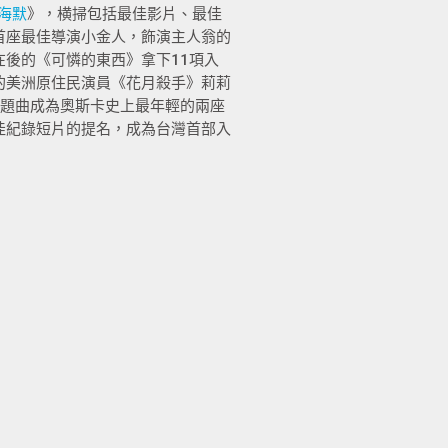
海默
》，横掃包括最佳影片、最佳
首座最佳導演小金人，飾演主人翁的
後的《可憐的東西》拿下11項入
的美洲原住民演員《花月殺手》莉莉
主題曲成為奧斯卡史上最年輕的兩座
佳紀錄短片的提名，成為台灣首部入