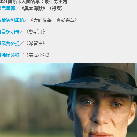
2024奧斯卡入圍名單：最佳男主角
席尼墨菲
／《奧本海默》（得獎）
布萊德利庫柏
／《大師風華：真愛樂章》
柯曼多明哥
／《魯斯汀》
保羅賈麥提
／《滯留生》
傑佛瑞萊特
／《美式小說》