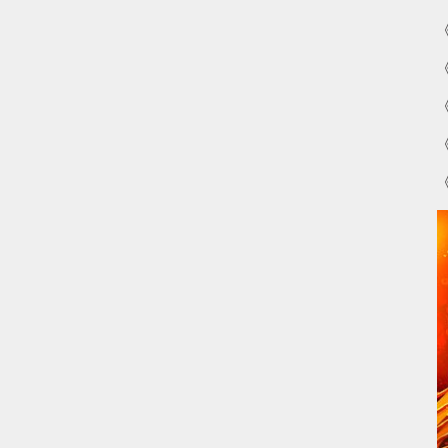
《
《
《
《