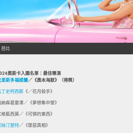
2024奧斯卡入圍名單：最佳導演
克里斯多福諾蘭
／《奧本海默》（得獎）
馬丁史柯西斯
《／花月殺手》
強納森葛雷澤／《夢想集中營》
尤格藍西莫／《可憐的東西》
潔絲汀楚特
／《墜惡真相》