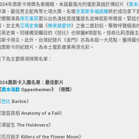
2024年奧斯卡得獎名單揭曉，本屆最風光的電影莫過於傳記片《
奧本
導演、最佳男主配角等七項大獎，名導
克里斯多福諾蘭
終於成功拿下
愛爾蘭演員
席尼墨菲
更以出色演技首度獲提名並捧起影帝獎座。緊追在
圍，女主角
艾瑪史東
繼《
樂來越愛你
》之後二度封后，擊敗呼聲極高
葛萊史東。同樣備受矚目的《芭比》也榮獲8項提名，怪奇比莉憑藉
奧斯卡得主。此外，台灣紀錄片《金門》亦為本屆一大亮點，獲得最
圍奧斯卡的紀錄片，為本土電影產業再添光彩。
以下為主要獎項得獎名單：
2024奧斯卡入圍名單：最佳影片
《
奧本海默
Oppenheimer》（得獎）
《
芭比
Barbie》
墜惡真相 Anatomy of a Fall》
滯留生 The Holdovers》
花月殺手 Killers of the Flower Moon》