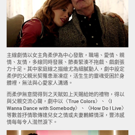
主線劇情以女主角柔伊為中心發散，職場、愛情、親
情、友情，多線同時發展、節奏緊湊不拖戲、戲劇張
力十足。其中家庭線之描繪尤為細膩動人，劇中設定
柔伊的父親米契罹患漸凍症，活生生的靈魂受困於身
體裡，無法與心愛家人溝通。
而柔伊無意間得到之天賦如上天賜給她的禮物，得以
與父親交流心聲，劇中以〈True Colors〉、〈I
Wanna Dance with Somebody〉、〈How Do I Live〉
等數首抒情歌傳達兒女之情或夫妻鶼鰈情深，豐沛感
情每每令人潸然淚下。