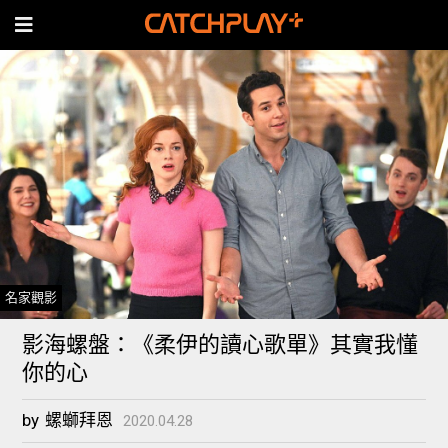
名家觀影
影海螺盤：《柔伊的讀心歌單》其實我懂
你的心
by
螺螄拜恩
2020.04.28