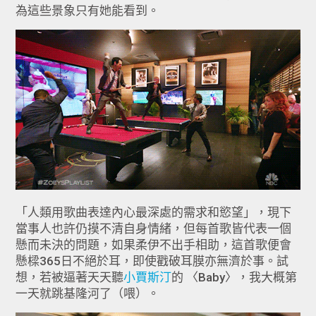
為這些景象只有她能看到。
「人類用歌曲表達內心最深處的需求和慾望」，現下
當事人也許仍摸不清自身情緒，但每首歌皆代表一個
懸而未決的問題，如果柔伊不出手相助，這首歌便會
懸樑365日不絕於耳，即使戳破耳膜亦無濟於事。試
想，若被逼著天天聽
小賈斯汀
的 〈Baby〉，我大概第
一天就跳基隆河了（喂）。