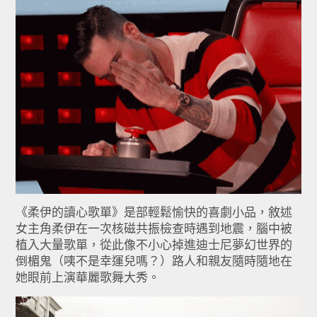
《柔伊的讀心歌單》是部輕鬆愉快的喜劇小品，敘述
女主角柔伊在一次核磁共振檢查時遇到地震，腦中被
植入大量歌單，從此像不小心掉進迪士尼夢幻世界的
倒楣鬼（咦不是幸運兒嗎？）路人和親友隨時隨地在
她眼前上演華麗歌舞大秀。