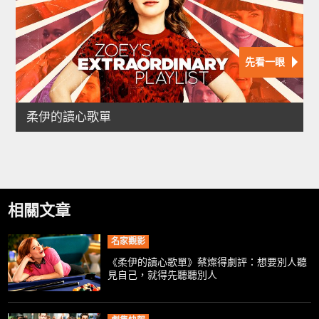
相關文章
名家觀影
《柔伊的讀心歌單》蔡燦得劇評：想要別人聽
見自己，就得先聽聽別人