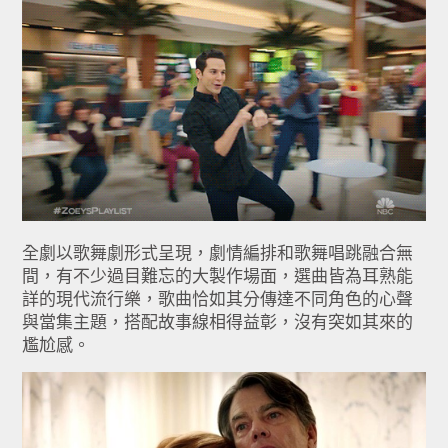
全劇以歌舞劇形式呈現，劇情編排和歌舞唱跳融合無
間，有不少過目難忘的大製作場面，選曲皆為耳熟能
詳的現代流行樂，歌曲恰如其分傳達不同角色的心聲
與當集主題，搭配故事線相得益彰，沒有突如其來的
尷尬感。