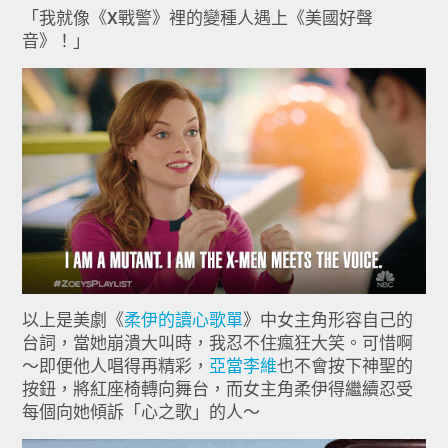
「我就像《X戰警》裡的變種人遇上《美國好聲
音》！」
以上是美劇《
柔伊的讀心歌單
》中女主角形容自己的
台詞，當她崩潰大叫時，我忍不住瘋狂大笑。可惜啊
～即便他人唱得再精彩，
亞當李維
也不會按下神聖的
按鈕，將紅座椅轉向舞台，而女主角柔伊得繼續忍受
每個向她傾訴「心之歌」的人～