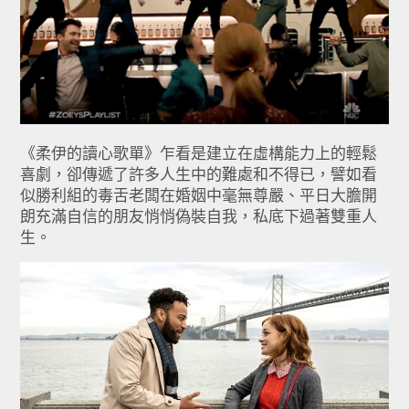
《柔伊的讀心歌單》乍看是建立在虛構能力上的輕鬆
喜劇，卻傳遞了許多人生中的難處和不得已，譬如看
似勝利組的毒舌老闆在婚姻中毫無尊嚴、平日大膽開
朗充滿自信的朋友悄悄偽裝自我，私底下過著雙重人
生。