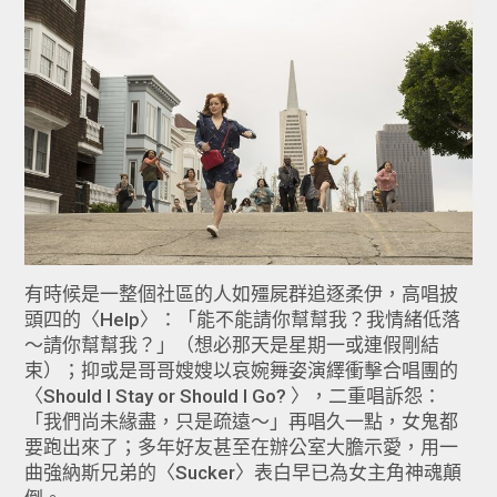
有時候是一整個社區的人如殭屍群追逐柔伊，高唱披
頭四的〈Help〉：「能不能請你幫幫我？我情緒低落
～請你幫幫我？」（想必那天是星期一或連假剛結
束）；抑或是哥哥嫂嫂以哀婉舞姿演繹衝擊合唱團的
〈Should I Stay or Should I Go? 〉，二重唱訴怨：
「我們尚未緣盡，只是疏遠～」再唱久一點，女鬼都
要跑出來了；多年好友甚至在辦公室大膽示愛，用一
曲強納斯兄弟的〈Sucker〉表白早已為女主角神魂顛