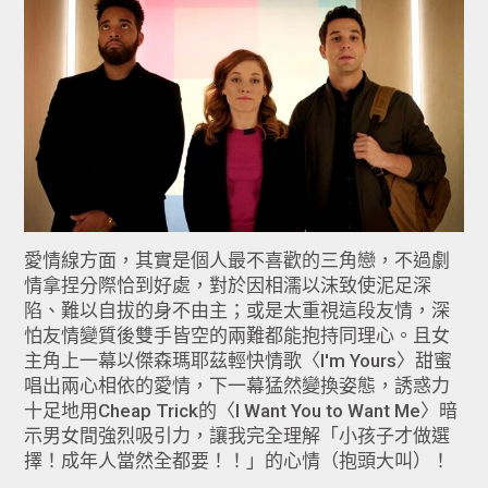
愛情線方面，其實是個人最不喜歡的三角戀，不過劇
情拿捏分際恰到好處，對於因相濡以沫致使泥足深
陷、難以自拔的身不由主；或是太重視這段友情，深
怕友情變質後雙手皆空的兩難都能抱持同理心。且女
主角上一幕以傑森瑪耶茲輕快情歌〈I'm Yours〉甜蜜
唱出兩心相依的愛情，下一幕猛然變換姿態，誘惑力
十足地用Cheap Trick的〈I Want You to Want Me〉暗
示男女間強烈吸引力，讓我完全理解「小孩子才做選
擇！成年人當然全都要！！」的心情（抱頭大叫）！