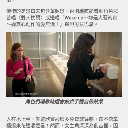
倒。
惋惜的是歌單未包含華語歌，否則應該能看到角色悲
苦唱〈雙人枕頭〉或邊唱「Wake up～妳是大藝術家
～妳真心創作的愛無價！」邊甩男友巴掌。
角色們唱歌時還會按烘手機自帶效果
人在地上坐，就能欣賞那麼多免費歌舞劇，還不快拿
桶爆米花邊嚼邊看！然而，女主角深深為此苦惱，因