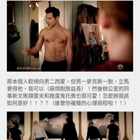
原本個人較傾向男二西蒙，但男一麥克斯一脫，立馬
覺得他，我可以（麻煩脫脫益善）！然後辦公室的同
事斯文敗類雷夫和搗蛋鬼托賓也很可愛！怎麼辦我該
如何是好！！？？（誰管你複雜的心理過程啦！！）