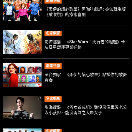
劇集快報
《柔伊的讀心歌單》黑咖啡劇評 : 宛如職場版
《歌喉讚》的療癒喜劇
名家觀影
影海螺盤：《Star Wars：天行者的崛起》骨
灰級星戰迷專業送終
劇集快報
全台獨家！《柔伊的讀心歌單》點播你的歌舞
青春
名家觀影
影海螺盤：《俗女養成記》致沒房沒車沒老公
沒小孩但不能沒勇氣之大齡女子
名家觀影