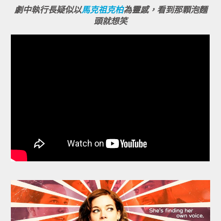
劇中執行長疑似以
馬克祖克柏
為靈感，看到那顆泡麵
頭就想笑