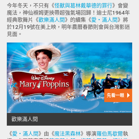
今年冬天，不只有《
怪獸與葛林戴華德的罪行
》會變
魔法，神仙褓姆更挾帶超強氣場回歸！迪士尼1964年
經典歌舞片《
歡樂滿人間
》的續集《
愛‧滿人間
》將
於12月19號在美上映，明年農曆春節則會與台灣影迷
見面。
《
愛‧滿人間
》由《
魔法黑森林
》導演
羅伯馬歇爾
執