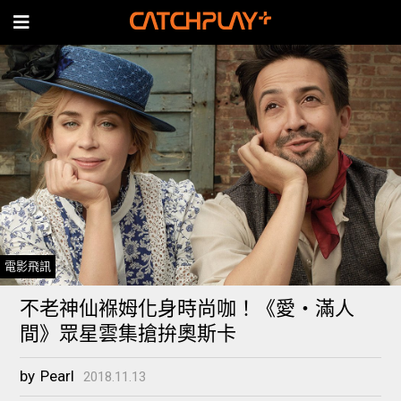
電影飛訊
不老神仙褓姆化身時尚咖！《愛‧滿人
間》眾星雲集搶拚奧斯卡
by
Pearl
2018.11.13