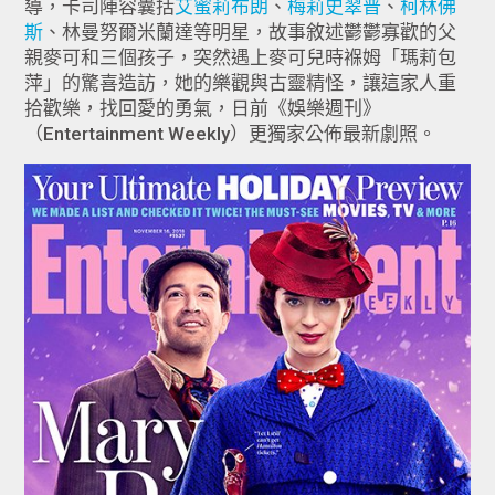
導，卡司陣容囊括
艾蜜莉布朗
、
梅莉史翠普
、
柯林佛
斯
、林曼努爾米蘭達等明星，故事敘述鬱鬱寡歡的父
親麥可和三個孩子，突然遇上麥可兒時褓姆「瑪莉包
萍」的驚喜造訪，她的樂觀與古靈精怪，讓這家人重
拾歡樂，找回愛的勇氣，日前《娛樂週刊》
（Entertainment Weekly）更獨家公佈最新劇照。