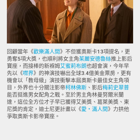
回顧當年《
歡樂滿人間
》不但獲奧斯卡13項提名，更
勇奪5項大獎，也順利將女主角
茱麗安德魯絲
推上影后
寶座，而接棒的新褓姆
艾蜜莉布朗
也超會演，今年早
先以《
噤界
》的神演技嚇出全球3.4億美金票房，更有
機會以「教母級」演技衝擊本屆奧斯卡最佳女主角項
目，外界也十分關注影帝
柯林佛斯
、影后
梅莉史翠普
能否挺進男女配角之戰。至於男主角林曼努爾米蘭
達，這位全方位才子早已獲得艾美獎、葛萊美獎、東
尼獎的肯定，迪士尼更計畫以《
愛‧滿人間
》力拱他
爭取奧斯卡影帝寶座。