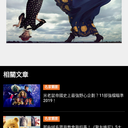
相關文章
名家觀影
米老鼠帝國史上最強野心企劃？11部強檔瞄準
2019！
名家觀影
那些絨毛寶貝教會我的事！《摯友維尼》5大