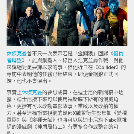
休傑克曼
曾不只一次表示若是「金鋼狼」回歸《
復仇
者聯盟
》，能與鋼鐵人、綠巨人浩克並肩作戰，對他
來說絕對是夢寐以求的事，但他近日在《Collider》的
專訪中表明他的任務已經結束，即便金鋼狼正式回
歸，他也不會演出。
事實上
休傑克曼
的夢想成真，在迪士尼的新聞稿中透
露，迪士尼接下來可以使用福斯底下所有的漫威角
色，更擁有可以改動電影故事，重啟以及改拍的權
力。甚至連福斯電視網的幾部X戰警衍生影集如《變種
軍團》與《變種天賦》也將可以與迪士尼旗下abc電視
網的漫威劇《神盾局特工》有更多合作或整合的可
能。