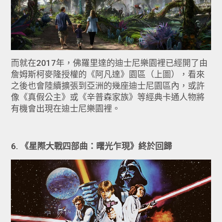
而就在2017年，佛羅里達的迪士尼樂園裡已經開了由
詹姆斯柯麥隆授權的《阿凡達》園區（上圖），看來
之後也會陸續擴張到亞洲的幾座迪士尼園區內，或許
像《真假公主》或《辛普森家族》等經典卡通人物將
有機會出現在迪士尼樂園裡。
6. 《星際大戰四部曲：曙光乍現》終於回歸