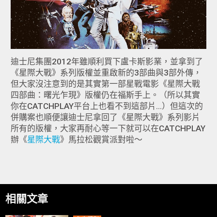
迪士尼集團2012年雖順利買下盧卡斯影業，並拿到了
《星際大戰》系列版權並重啟新的3部曲與3部外傳，
但大家沒注意到的是其實第一部星戰電影《星際大戰
四部曲：曙光乍現》版權仍在福斯手上。（所以其實
你在CATCHPLAY平台上也看不到這部片...）但這次的
併購案也順便讓迪士尼拿回了《星際大戰》系列影片
所有的版權，大家再耐心等一下就可以在CATCHPLAY
辦《
星際大戰
》馬拉松觀賞派對啦～
相關文章