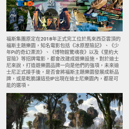
福斯集團原定在2018年正式完工位於馬來西亞雲頂的
福斯主題樂園，知名電影包括《冰原歷險記》、《少
年Pi的奇幻漂流》、《博物館驚魂夜》以及《里約大
冒險》等招牌電影，都會改建成遊樂設施。對於迪士
尼來說，打造遊樂園品牌一向是他們的強項，未來迪
士尼正式接手後，是否會將福斯主題樂園發展成新品
牌，或是乾脆讓這些IP出現在迪士尼樂園內，都是可
能的選項。