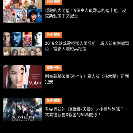
名家觀影
隱藏的大明星！9個令人最難忘的迪士尼／皮
克斯動畫中文配音
名家觀影
2018金球獎電視類入圍分析：新人新劇嶄露頭
角，電影大咖短兵相接
電影飛訊
劉亦菲擊破景甜宇宙！ 真人版《花木蘭》正到
犯規
名家觀影
看完最新的《X戰警-天啟》之後霧煞煞嗎？一
次看懂新舊X戰警的糾葛關係！