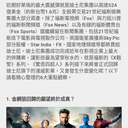
近期好萊塢的最大震撼彈就是迪士尼集團以高達524
億美金（約新台幣1.6兆）全股票交易21世紀福斯娛樂
集團大部分資產，除了福斯電視網（Fox）與力挺川普
的福斯新聞頻道（Fox News）以及有線的福斯體育台
（Fox Sports）還繼續留在新聞集團，包括21世紀福
斯底下電影與電視製作公司、英國衛星廣播商Sky Pic
部分股權、Star India、FX、國家地理頻道等都將賣給
迪士尼。迪士尼集團成功完成近年在影視企業上最大
的併購案，讓影迷最為望穿秋水的，就是福斯的《X戰
警》系列、《驚奇四超人》系列接下來將會正式回歸
迪士尼旗下的漫威影業，又會發生什麼變化呢？以下
請看精心整理的6大重點觀察。
1. 金鋼狼回歸的願望終於成真？