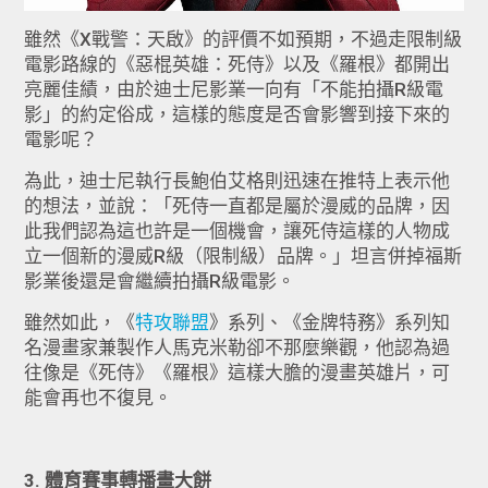
雖然《X戰警：天啟》的評價不如預期，不過走限制級
電影路線的《惡棍英雄：死侍》以及《羅根》都開出
亮麗佳績，由於迪士尼影業一向有「不能拍攝R級電
影」的約定俗成，這樣的態度是否會影響到接下來的
電影呢？
為此，迪士尼執行長鮑伯艾格則迅速在推特上表示他
的想法，並說：「死侍一直都是屬於漫威的品牌，因
此我們認為這也許是一個機會，讓死侍這樣的人物成
立一個新的漫威R級（限制級）品牌。」坦言併掉福斯
影業後還是會繼續拍攝R級電影。
雖然如此，《
特攻聯盟
》系列、《金牌特務》系列知
名漫畫家兼製作人馬克米勒卻不那麼樂觀，他認為過
往像是《死侍》《羅根》這樣大膽的漫畫英雄片，可
能會再也不復見。
3. 體育賽事轉播畫大餅