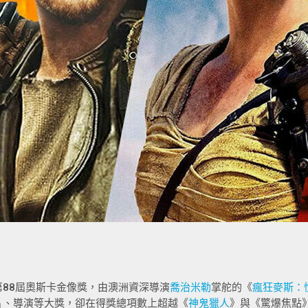
第88屆奧斯卡金像獎，由澳洲資深導演
喬治米勒
掌舵的《
瘋狂麥斯：
片、導演等大獎，卻在得獎總項數上超越《
神鬼獵人
》與《驚爆焦點