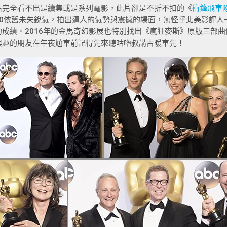
名完全看不出是續集或是系列電影，此片卻是不折不扣的《
衝鋒飛車
70依舊未失銳氣，拍出逼人的氣勢與震撼的場面，無怪乎北美影評人
的成績。2016年的金馬奇幻影展也特別找出《瘋狂麥斯》原版三部
興趣的朋友在午夜尬車前記得先來聽咕嚕叔講古暖車先！