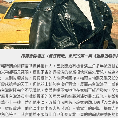
梅爾吉勃遜在「瘋狂麥斯」系列的第一集《迷霧追魂手
年輕時期的梅爾吉勃遜英俊迷人，因此開始有機會演主角多半被安排
治米勒卻獨具慧眼，讓梅爾吉勃遜扮演的麥斯很快就痛失妻兒，成為
軟，直到後續片集才慢慢讓他的人性逐漸回復。梅爾吉勃遜又酷又殺
子變成搶手的天王。但他並未趁勢進攻好萊塢，反而來台灣演了一部
時台灣影迷完全不認識他，媒體也還不知道他在家鄉正紅得發紫，全
就屬非台灣演員中戲份最重的美國男星約翰菲利浦勞最為風光。約翰那
直算不上一線，然而他主演、改編自法國名小說家儒勒凡納「沙皇密
迎，數度重映，他也演出過中影大片《源》。據當年的報導，梅爾吉
中角色符合，其實他並不服氣比自己年長又非巨星的約翰佔盡戲份的