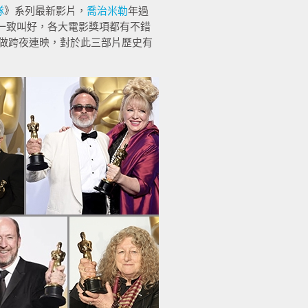
隊
》系列最新影片，
喬治米勒
年過
一致叫好，各大電影獎項都有不錯
曲做跨夜連映，對於此三部片歷史有