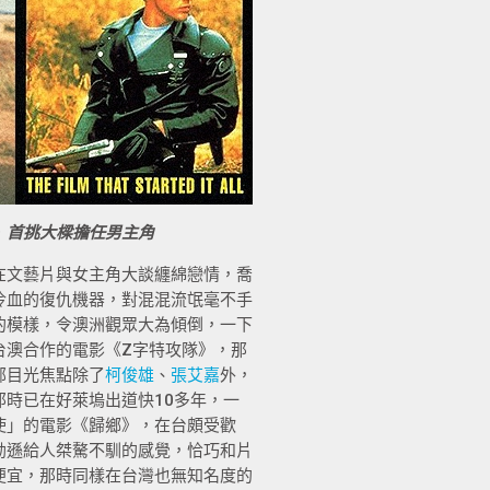
》首挑大樑擔任男主角
在文藝片與女主角大談纏綿戀情，喬
冷血的復仇機器，對混混流氓毫不手
的模樣，令澳洲觀眾大為傾倒，一下
台澳合作的電影《Z字特攻隊》，那
部目光焦點除了
柯俊雄
、
張艾嘉
外，
時已在好萊塢出道快10多年，一
使」的電影《歸鄉》，在台頗受歡
勃遜給人桀驁不馴的感覺，恰巧和片
便宜，那時同樣在台灣也無知名度的