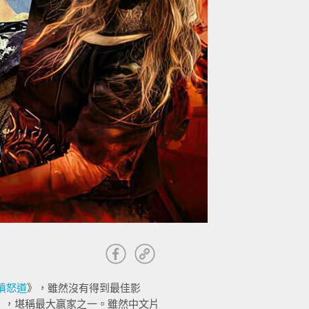
憤怒道
》，雖然沒有得到最佳影
》，堪稱最大贏家之一。雖然中文片