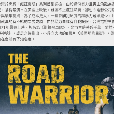
台灣片商將「瘋狂麥斯」系列首集送檢，由於過份暴力且男主角雖為
裁，落得禁演。在美國上映後，雖談不上瘋狂熱賣，卻也令電影公司
參與續集投資，為了成本更大，一些會觸犯尺度的超暴力鏡頭減少，
國就真的有不錯的票房成績，由於暴力血腥有自我設限，台灣電檢單
國71年暑假上映，片名為《衝鋒飛車隊》，北市票房將近千萬，雖然
哭神號》，或是之後推出、小兵立大功的B級片《美國那條黑街》，
的在台灣有了知名度。