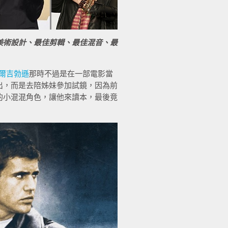
美術設計、最佳剪輯、最佳混音、最
爾吉勃遜
那時不過是在一部電影當
出，而是去陪姊妹參加試鏡，因為前
的小混混角色，讓他來讀本，最後竟