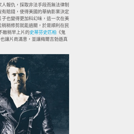
家人報仇，採取非法手段而無法律制
沒有賠錢，使得美國的華納影業決定
片子也變得更加科幻味，這一次在美
位稍稍修剪就能過關，於是順利在民
不敵稍早上片的
史蒂芬史匹柏
《鬼
倒也讓片商滿意，並讓梅爾吉勃遜真