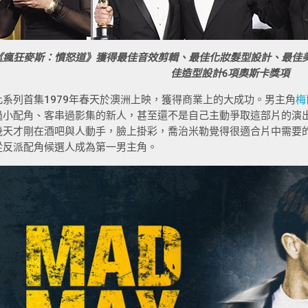
《瘋狂麥斯：憤怒道》
獲得最佳音效剪輯、最佳化妝髮型設計、最佳
佳造型設計6項奧斯卡獎項
此系列首集1979年春天於澳洲上映，獲得商業上的大成功。男主角
梅
過小配角、客串過影集的新人，甚至還不是自己主動爭取這部片的演
幾天才剛在酒吧與人動手，臉上掛彩，喬治米勒覺得很適合片中需要
從反派配角候選人成為第一男主角。