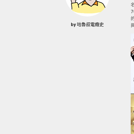
by
咕魯叔電癮史