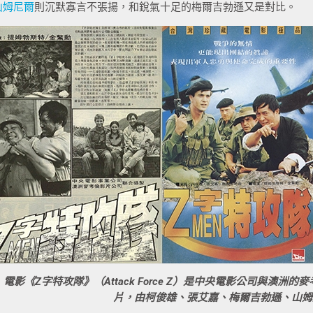
山姆尼爾
則沉默寡言不張揚，和銳氣十足的梅爾吉勃遜又是對比。
電影《Z字特攻隊》（Attack Force Z）是中央電影公司與澳
片，由柯俊雄、張艾嘉、梅爾吉勃遜、山姆