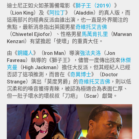
迪士尼正如火如荼籌備電影《
獅子王（2019）
》
（Lion King）及《
阿拉丁
》（Aladdin）的真人版，而
這兩部片的經典反派由誰出演，也一直是外界關注的
焦點，最新消息指出英國男星
奇維托艾吉佛
（Chiwetel Ejiofor）、性格男星
馬萬肯扎里
（Marwan
Kenzari）有望擔起「使壞」的重責大任。
由《
鋼鐵人
》（Iron Man）導演
強法夫洛
（Jon
Favreau）執導的《獅子王》，儘管一度傳出找來
休傑
克曼
（High Jackman）擔任大反派，但其經紀人已經
否認了這項推測，而曾在《
奇異博士
》（Doctor
Strange）演出「莫度男爵」的
奇維托艾吉佛
，則以低
沉柔和的嗓音獲得青睞，被認為極適合為表面仁厚、
但一肚子壞水的壞叔叔「刀疤」（Scar）獻聲。