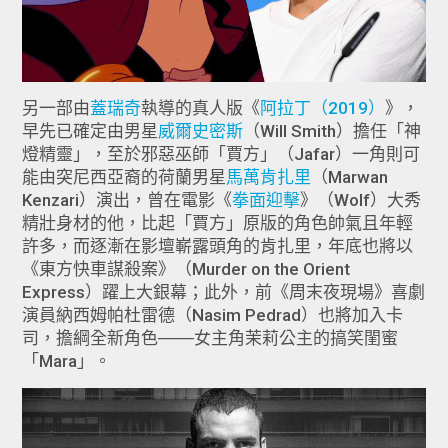
另一部由
蓋瑞奇
執導的真人版《
阿拉丁（2019）
》，
早先已確定由男星
威爾史密斯
（Will Smith）擔任「神
燈精靈」，至於邪惡巫師「賈方」（Jafar）一角則可
能由突尼西亞裔的荷蘭男星
馬萬肯扎里
（Marwan
Kenzari）演出，曾在電影《
拳面迎擊
》（Wolf）大秀
精壯身材的他，比起「賈方」原版的角色帥氣且年輕
許多，而逐漸在影壇嶄露頭角的肯扎里，年底也將以
《東方快車謀殺案》（Murder on the Orient
Express）躍上大銀幕；此外，前《周末夜現場》喜劇
演員納西姆帕杜雷德（Nasim Pedrad）也將加入卡
司，擔綱全新角色───女主角茉莉公主的搞笑閨蜜
「Mara」。