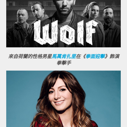
來自荷蘭的性格男星
馬萬肯扎里
在《
拳面迎擊
》飾演
拳擊手