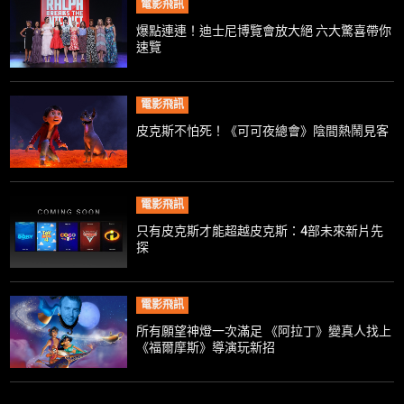
電影飛訊
爆點連連！迪士尼博覽會放大絕 六大驚喜帶你
速覽
電影飛訊
皮克斯不怕死！《可可夜總會》陰間熱鬧見客
電影飛訊
只有皮克斯才能超越皮克斯：4部未來新片先
探
電影飛訊
所有願望神燈一次滿足 《阿拉丁》變真人找上
《福爾摩斯》導演玩新招