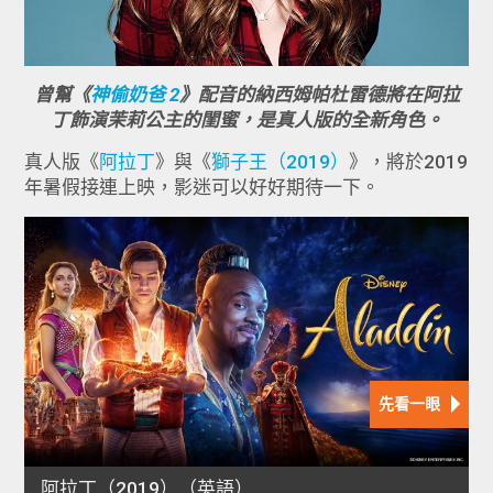
曾幫《
神偷奶爸 2
》配音的納西姆帕杜雷德將在阿拉
丁飾演茉莉公主的閨蜜，是真人版的全新角色。
真人版《
阿拉丁
》與《
獅子王（2019）
》，將於2019
年暑假接連上映，影迷可以好好期待一下。