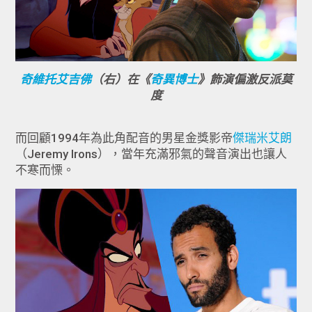
奇維托艾吉佛
（右）在《
奇異博士
》飾演偏激反派莫
度
而回顧1994年為此角配音的男星金獎影帝
傑瑞米艾朗
（Jeremy Irons），當年充滿邪氣的聲音演出也讓人
不寒而慄。