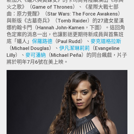
新加入《蟻人與黃蜂女》的卡司尚有陸續演出《冰與
火之歌》（Game of Thrones）、《星際大戰七部
曲：原力覺醒》（Star Wars: The Force Awakens）
與新版《古墓奇兵》（Tomb Raider）的27歲女星漢
娜約翰卡門（Hannah John-Kamen，下圖）。這回角
色定案的消息一出，也讓影迷更期待新成員與首集班
底「蟻人」
保羅路德
（Paul Rudd）、
麥克道格拉斯
（Michael Douglas）、
伊凡潔琳莉莉
（Evangeline
Lilly）、
麥可潘納
（Michael Peña）的同台飆戲，片子
將於明年7月6號在美上映。