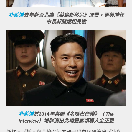
朴藍道
去年赴台北為《菜鳥新移民》取景，更與前任
市長郝龍斌相見歡
朴藍道
於2014年喜劇《名嘴出任務》（ The
Interview）增胖演出北韓最高領導人金正恩