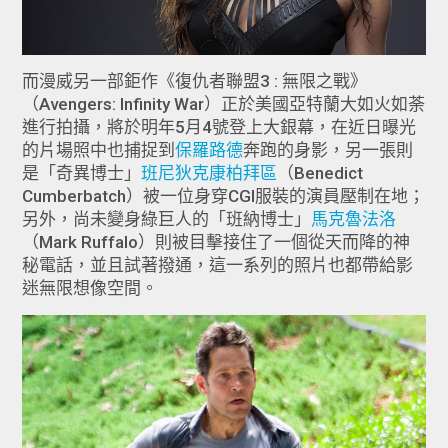
而漫威另一部鉅作《復仇者聯盟3 : 無限之戰》
（Avengers: Infinity War）正於美國亞特蘭大如火如荼
進行拍攝，將於明年5月4號登上大銀幕，在近日曝光
的片場照中也捕捉到
保羅路德
奔跑的身影，另一張則
是「奇異博士」
班尼狄克康柏拜區
（Benedict
Cumberbatch）被一位身穿CGI服裝的演員壓制在地；
另外，尚未變身綠巨人的「班納博士」
馬克魯法洛
（Mark Ruffalo）則被目擊接住了一個從天而降的神
秘電話，並且試著撥通，這一系列的照片也都帶給影
迷無限想像空間。