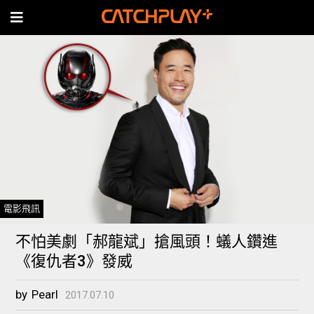
電影飛訊
不怕美劇「郝龍斌」搶風頭！蟻人鑽進
《復仇者3》發威
by
Pearl
2017.07.10