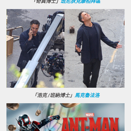
「奇異博士」
班尼狄克康柏拜區
「浩克 /班納博士」
馬克魯法洛