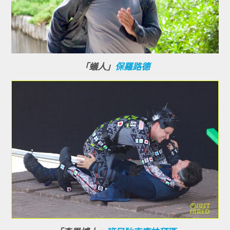
「蟻人」
保羅路德