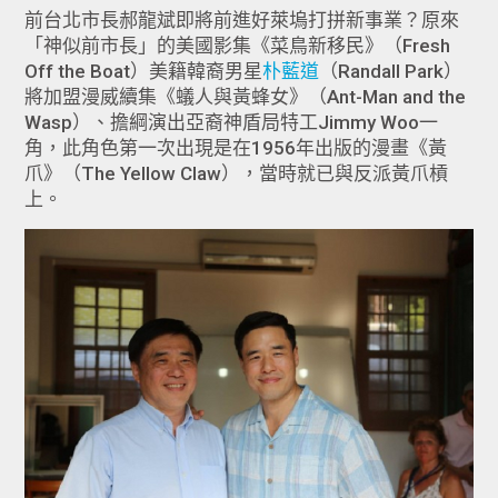
前台北市長郝龍斌即將前進好萊塢打拼新事業？原來
「神似前市長」的美國影集《菜鳥新移民》（Fresh
Off the Boat）美籍韓裔男星
朴藍道
（Randall Park）
將加盟漫威續集《蟻人與黃蜂女》（Ant-Man and the
Wasp）、擔綱演出亞裔神盾局特工Jimmy Woo一
角，此角色第一次出現是在1956年出版的漫畫《黃
爪》（The Yellow Claw），當時就已與反派黃爪槓
上。