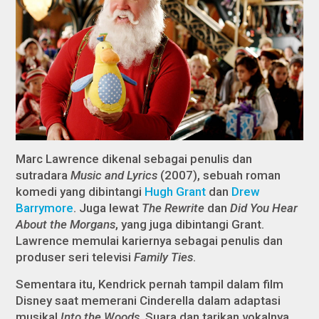
Marc Lawrence dikenal sebagai penulis dan
sutradara
Music and Lyrics
(2007), sebuah roman
komedi yang dibintangi
Hugh Grant
dan
Drew
Barrymore
. Juga lewat
The Rewrite
dan
Did You Hear
About the Morgans
, yang juga dibintangi Grant.
Lawrence memulai kariernya sebagai penulis dan
produser seri televisi
Family Ties
.
Sementara itu, Kendrick pernah tampil dalam film
Disney saat memerani Cinderella dalam adaptasi
musikal
Into the Woods
. Suara dan tarikan vokalnya