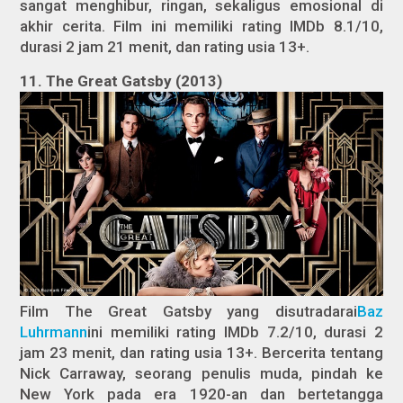
sangat menghibur, ringan, sekaligus emosional di
akhir cerita. Film ini memiliki rating IMDb 8.1/10,
durasi 2 jam 21 menit, dan rating usia 13+.
11. The Great Gatsby (2013)
Film The Great Gatsby yang disutradarai
Baz
Luhrmann
ini memiliki rating IMDb 7.2/10, durasi 2
jam 23 menit, dan rating usia 13+. Bercerita tentang
Nick Carraway, seorang penulis muda, pindah ke
New York pada era 1920-an dan bertetangga