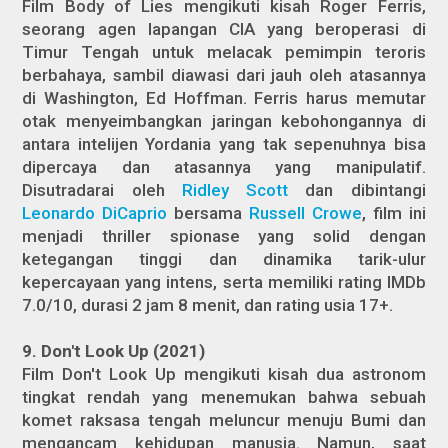
Film Body of Lies mengikuti kisah Roger Ferris,
seorang agen lapangan CIA yang beroperasi di
Timur Tengah untuk melacak pemimpin teroris
berbahaya, sambil diawasi dari jauh oleh atasannya
di Washington, Ed Hoffman. Ferris harus memutar
otak menyeimbangkan jaringan kebohongannya di
antara intelijen Yordania yang tak sepenuhnya bisa
dipercaya dan atasannya yang manipulatif.
Disutradarai oleh
Ridley Scott
dan dibintangi
Leonardo DiCaprio
bersama
Russell Crowe
, film ini
menjadi thriller spionase yang solid dengan
ketegangan tinggi dan dinamika tarik-ulur
kepercayaan yang intens, serta memiliki rating IMDb
7.0/10, durasi 2 jam 8 menit, dan rating usia 17+.
9. Don't Look Up (2021)
Film Don't Look Up mengikuti kisah dua astronom
tingkat rendah yang menemukan bahwa sebuah
komet raksasa tengah meluncur menuju Bumi dan
mengancam kehidupan manusia. Namun, saat