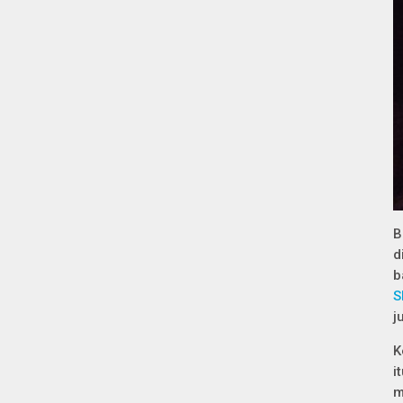
B
d
b
S
j
K
i
m