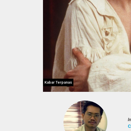
Kabar Terpanas
I
C