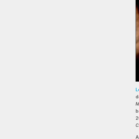
L
d
M
b
2
C
A