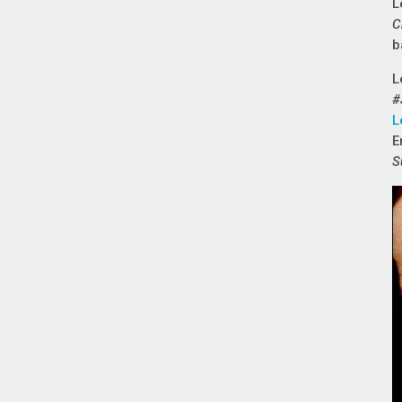
L
C
b
L
#
L
E
S