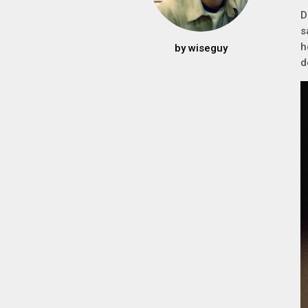
D
s
h
by
wiseguy
d