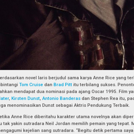
erdasarkan novel laris berjudul sama karya Anne Rice yang terb
ibintangi
Tom Cruise
dan
Brad Pitt
itu terbilang sukses. Penont
ahkan mendapat dua nominasi pada ajang Oscar 1995. Film y
later
,
Kirsten Dunst
,
Antonio Banderas
dan Stephen Rea itu, pa
uga menominasikan Dunst sebagai Aktris Pendukung Terbaik.
etika Anne Rice diberitahu karakter utama novelnya akan dip
tu tak yakin sutradara Neil Jordan memilih pemain yang tepat. 
engagumi kejelian sang sutradara. “Begitu detik pertama say