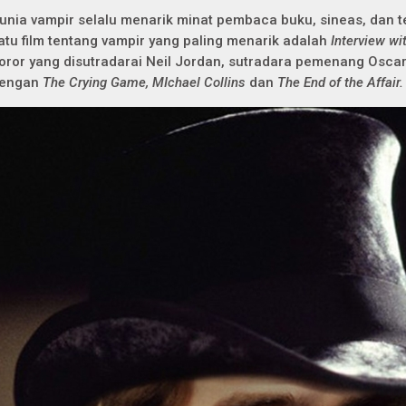
unia vampir selalu menarik minat pembaca buku, sineas, dan te
atu film tentang vampir yang paling menarik adalah
Interview wi
oror yang disutradarai Neil Jordan, sutradara pemenang Oscar 
engan
The Crying Game, MIchael Collins
dan
The End of the Affair