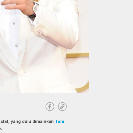
stat, yang dulu dimainkan
Tom
e.