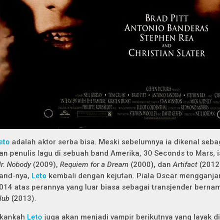
eto
adalah aktor serba bisa. Meski sebelumnya ia dikenal sebag
an penulis lagu di sebuah band Amerika, 30 Seconds to Mars, ia
r. Nobody
(2009),
Requiem for a Dream
(2000), dan
Artifact
(2012
and-nya,
Leto
kembali dengan kejutan. Piala Oscar mengganja
014 atas perannya yang luar biasa sebagai transjender bern
lub
(2013).
kankah
Leto
juga akan menjadi vampir berikutnya yang layak 