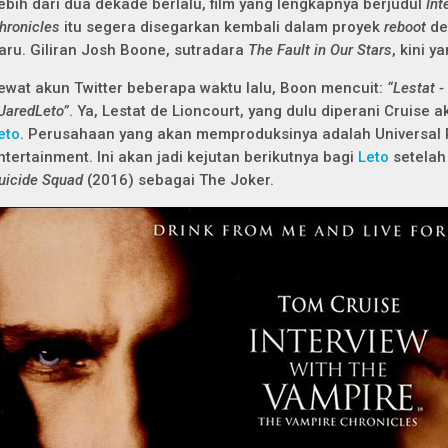
ebih dari dua dekade berlalu, film yang lengkapnya berjudul
Int
hronicles
itu segera disegarkan kembali dalam proyek
reboot
de
aru. Giliran Josh Boone, sutradara
The Fault in Our Stars
, kini 
ewat akun Twitter beberapa waktu lalu, Boon mencuit:
“Lestat -
JaredLeto”
. Ya, Lestat de Lioncourt, yang dulu diperani Cruise
eto
. Perusahaan yang akan memproduksinya adalah Universal 
ntertainment. Ini akan jadi kejutan berikutnya bagi
Leto
setelah
uicide Squad
(2016) sebagai The Joker.