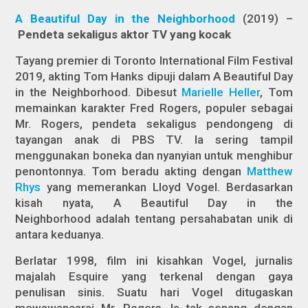
A Beautiful Day in the Neighborhood
(2019) –
Pendeta sekaligus aktor TV yang kocak
Tayang premier di Toronto International Film Festival
2019, akting Tom Hanks dipuji dalam
A Beautiful Day
in the Neighborhood.
Dibesut
Marielle Heller
, Tom
memainkan karakter Fred Rogers, populer sebagai
Mr. Rogers, pendeta sekaligus pendongeng di
tayangan anak di PBS TV. Ia sering tampil
menggunakan boneka dan nyanyian untuk menghibur
penontonnya. Tom beradu akting dengan
Matthew
Rhys
yang memerankan Lloyd Vogel. Berdasarkan
kisah nyata,
A Beautiful Day in the
Neighborhood
adalah tentang persahabatan unik di
antara keduanya.
Berlatar 1998, film ini kisahkan Vogel, jurnalis
majalah
Esquire
yang terkenal dengan gaya
penulisan sinis. Suatu hari Vogel ditugaskan
mewawancarai Mr. Rogers. Ia tak senang dengan