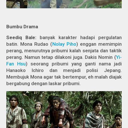
Bumbu Drama
Seediq Bale:
banyak karakter hadapi pergulatan
batin. Mona Rudao (
Nolay Piho
) enggan memimpin
perang, menurutnya pribumi kalah senjata dan taktik
perang. Namun tetap dilakoni juga. Dakis Nomin (
Yi-
Fan Hsu
) seorang pribumi yang ganti nama jadi
Hanaoko Ichiro dan menjadi polisi Jepang.
Membujuk Mona agar tak bertempur, eh malah diajak
bergabung dengan laskar pribumi.