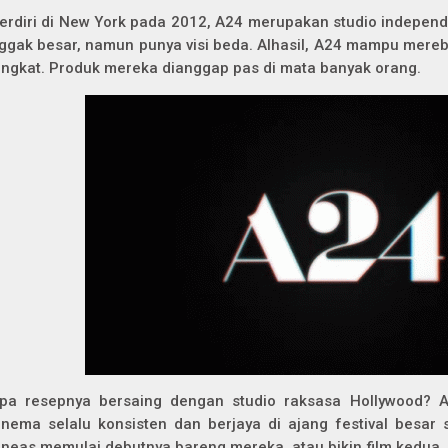
erdiri di New York pada 2012, A24 merupakan studio indepen
ggak besar, namun punya visi beda. Alhasil, A24 mampu mere
ingkat. Produk mereka dianggap pas di mata banyak orang.
pa resepnya bersaing dengan studio raksasa Hollywood? A
inema selalu konsisten dan berjaya di ajang festival besar
ineas memulai debutnya bareng mereka, atau bikin film kedua. 