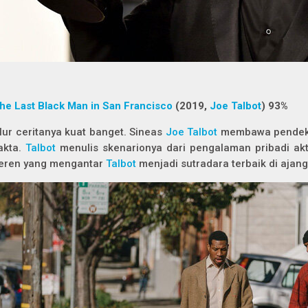
he Last Black Man in San Francisco
(2019,
Joe Talbot
) 93%
lur ceritanya kuat banget. Sineas
Joe Talbot
membawa pendekat
akta.
Talbot
menulis skenarionya dari pengalaman pribadi ak
eren yang mengantar
Talbot
menjadi sutradara terbaik di ajang