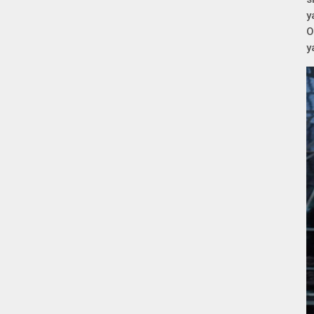
y
O
y