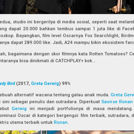
edua, studio ini bergerilya di media sosial, seperti saat mel
ang dapat 20.000 bahkan tembus sampai 1 juta
like
di Face
ioskop. Bayangkan, film level Oscarnya Fox Searchlight,
Birdm
anya dapat 289.000
like
. Jadi, A24 mampu bikin ekosistem fans
ah, bagaimana dengan skor filmnya kata Rotten Tomatoes? Cek 
ntaranya bisa dinikmati di CATCHPLAY+ kok...
ady Bird
(2017,
Greta Gerwig
) 99%
ebuah alternatif wacana tentang galau anak muda.
Greta Ger
i sini sebagai penulis dan sutradara. Diperkuat
Saoirse Ronan
ebut
Gerwig
ini menjadi portfolionya di masa mendatang. 
ominasi Oscar di kategori bergengsi: film terbaik, sutradara,
ktris utama terbaik untuk
Ronan
.