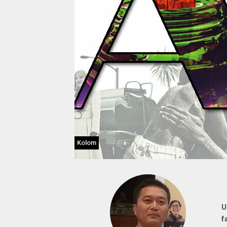
Kolom
U
f