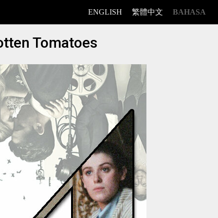
ENGLISH
繁體中文
BAHASA
Rotten Tomatoes