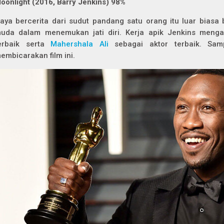
M
oonlight
(2016, Barry Jenkins) 98%
aya bercerita dari sudut pandang satu orang itu luar biasa 
uda dalam menemukan jati diri. Kerja apik Jenkins mengan
erbaik serta
Mahershala Ali
sebagai aktor terbaik. Samp
embicarakan film ini.