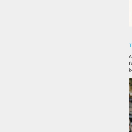
T
A
f
k