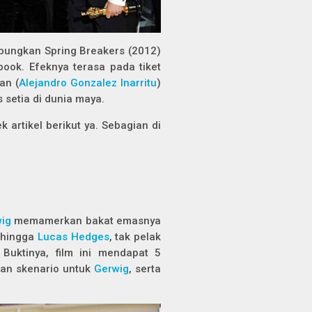
ambungkan
Spring Breakers
(2012)
book. Efeknya terasa pada tiket
an
(
Alejandro Gonzalez Inarritu
)
 setia di dunia maya.
artikel berikut ya. Sebagian di
wig
memamerkan bakat emasnya
hingga
Lucas Hedges
, tak pelak
Buktinya, film ini mendapat 5
 dan skenario untuk
Gerwig
, serta