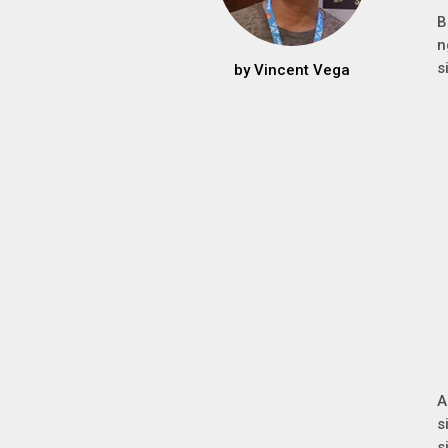
B
n
s
by
Vincent Vega
A
s
s