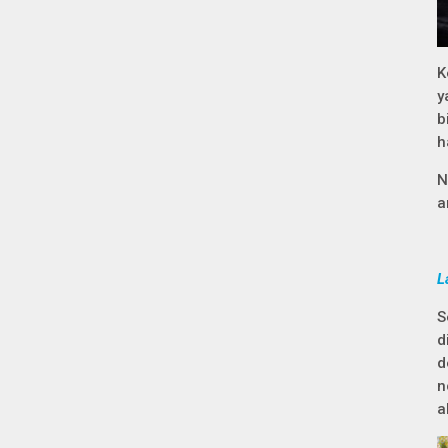
K
y
b
h
N
a
L
S
d
d
n
a