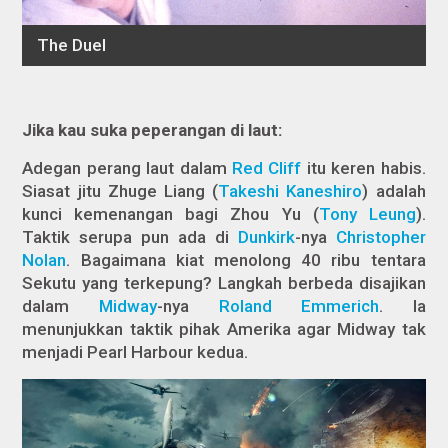
Jika kau suka peperangan di laut:
Adegan perang laut dalam
Red Cliff
itu keren habis.
Siasat jitu Zhuge Liang (
Takeshi Kaneshiro
) adalah
kunci kemenangan bagi Zhou Yu (
Tony Leung
).
Taktik serupa pun ada di
Dunkirk
-nya
Christopher
Nolan
. Bagaimana kiat menolong 40 ribu tentara
Sekutu yang terkepung? Langkah berbeda disajikan
dalam
Midway
-nya
Roland Emmerich
. Ia
menunjukkan taktik pihak Amerika agar Midway tak
menjadi Pearl Harbour kedua.