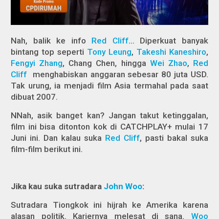
Nah, balik ke info
Red Cliff
… Diperkuat banyak
bintang top seperti
Tony Leung
,
Takeshi Kaneshiro
,
Fengyi Zhang
, Chang Chen, hingga
Wei Zhao
,
Red
Cliff
menghabiskan anggaran sebesar 80 juta USD.
Tak urung, ia menjadi film Asia termahal pada saat
dibuat 2007.
NNah, asik banget kan? Jangan takut ketinggalan,
film ini bisa ditonton kok di CATCHPLAY+ mulai 17
Juni ini. Dan kalau suka
Red Cliff
, pasti bakal suka
film-film berikut ini.
Jika kau suka sutradara
John Woo
:
Sutradara Tiongkok ini hijrah ke Amerika karena
alasan politik. Kariernya melesat di sana.
Woo