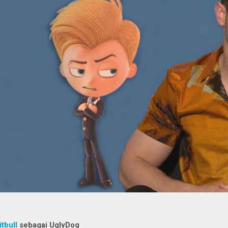
itbull
sebagai UglyDog