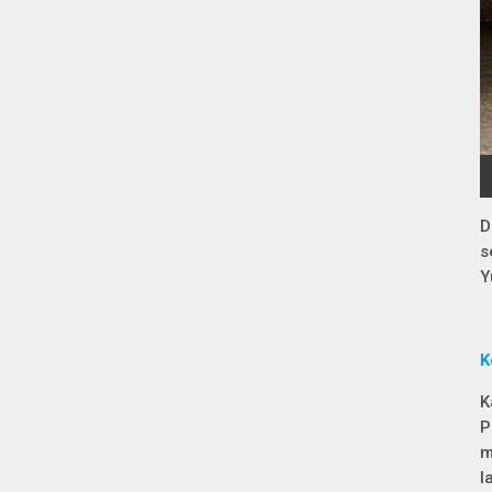
D
s
Y
K
K
P
m
l