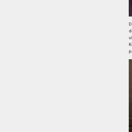
D
d
u
K
p