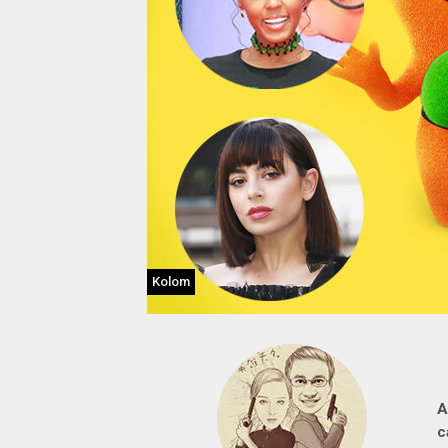
Kolom
A
c