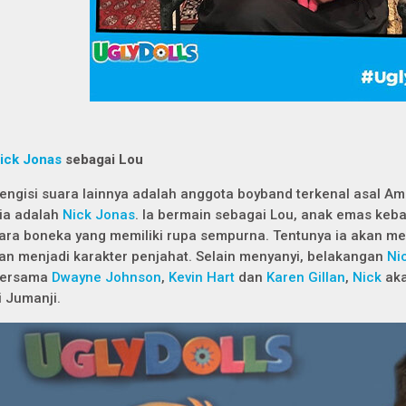
ick Jonas
sebagai Lou
engisi suara lainnya adalah anggota boyband terkenal asal Ame
ia adalah
Nick Jonas
. Ia bermain sebagai Lou, anak emas keb
ara boneka yang memiliki rupa sempurna. Tentunya ia akan m
an menjadi karakter penjahat. Selain menyanyi, belakangan
Ni
ersama
Dwayne Johnson
,
Kevin Hart
dan
Karen Gillan
,
Nick
aka
i
Jumanji
.