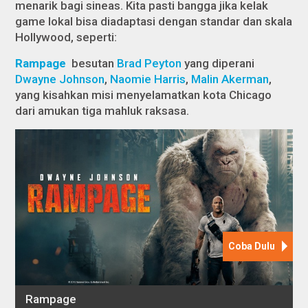
menarik bagi sineas. Kita pasti bangga jika kelak
game lokal bisa diadaptasi dengan standar dan skala
Hollywood, seperti:
Rampage
besutan
Brad Peyton
yang diperani
Dwayne Johnson
,
Naomie Harris
,
Malin Akerman
,
yang kisahkan misi menyelamatkan kota Chicago
dari amukan tiga mahluk raksasa.