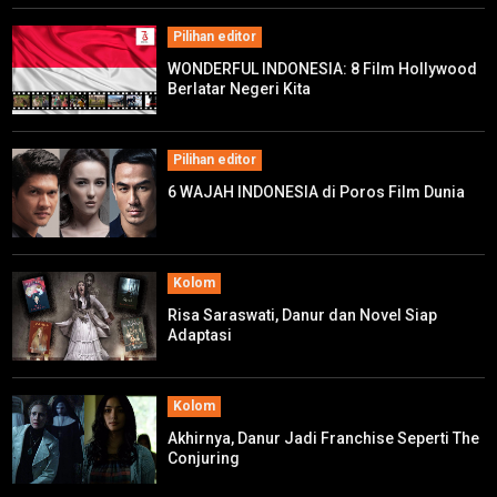
Pilihan editor
WONDERFUL INDONESIA: 8 Film Hollywood
Berlatar Negeri Kita
Pilihan editor
6 WAJAH INDONESIA di Poros Film Dunia
Kolom
Risa Saraswati, Danur dan Novel Siap
Adaptasi
Kolom
Akhirnya, Danur Jadi Franchise Seperti The
Conjuring