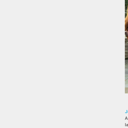
J
A
l