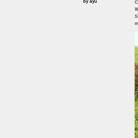
by
ayu
C
W
S
m