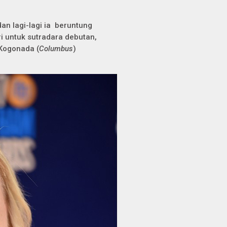
dan lagi-lagi ia beruntung
i untuk sutradara debutan,
 Kogonada (
Columbus
)