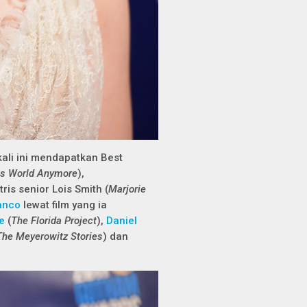
ali ini mendapatkan Best
his World Anymore
),
tris senior Lois Smith (
Marjorie
anco
lewat film yang ia
e
(
The Florida Project
),
Daniel
The Meyerowitz Stories
) dan