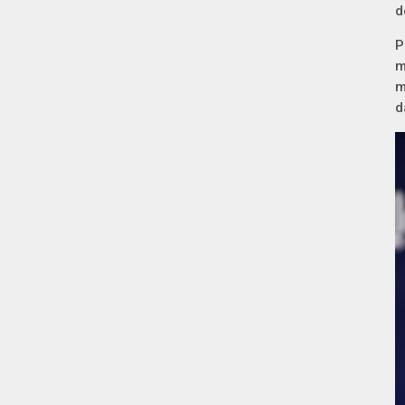
d
P
m
m
d