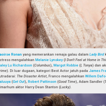
aoirse Ronan
yang memerankan remaja galau dalam
Lady Bird
k
ctress mengalahkan
Melanie Lynskey
(
I Don’t Feel at Home in T
aley Lu Richardson
(
Columbus
),
Margot Robbie
(
I, Tonya
) dan ak
rime
). Di luar dugaan, kategori Best Actor jatuh pada
James Fr
utradarai:
The Disaster Artist
, Franco mengalahkan
Willem Dafo
aluuya
(
Get Out
),
Robert Pattinson
(
Good Time
), Adam Sandler (
lmarhum aktor Harry Dean Stanton (
Lucky)
.