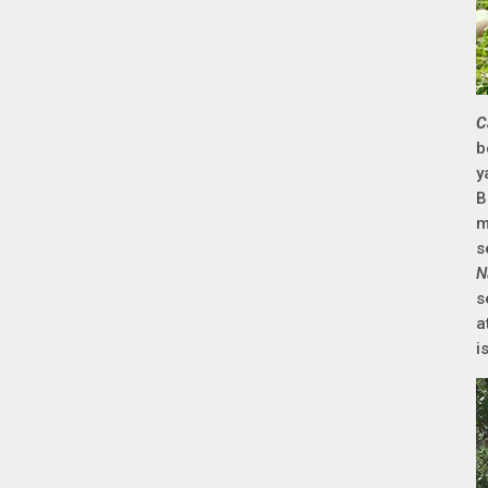
C
b
y
B
m
s
N
s
a
i