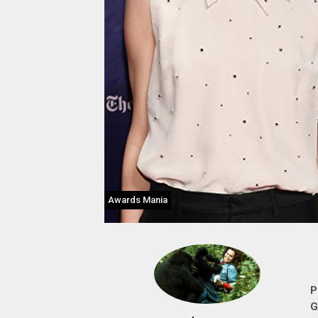
Awards Mania
P
G