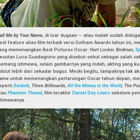
all Me by Your Name
, di luar dugaan -- atau malah sudah didu
est feature alias film terbaik versi Gotham Awards tahun ini, m
ang memenangkan Best Pictures Oscar:
Hurt Locker, Birdman,
Sp
esutan Luca Guadagnino yang disebut-sebut sebagai salah satu 
emang istimewa, selain gambarnya yang indah, akting yang kuat
ebiut lebih dari sekadar bagus. Meski begitu, tampaknya tak 
ame
untuk memenangkan pertarungan Oscar tahun depan, meng
eperti
Dunkirk
, Three Billboards,
All the Money in the World
, The Pos
tau
Phantom Thread
, film terakhir
Daniel Day-Lewis
sebelum pens
stimewanya.