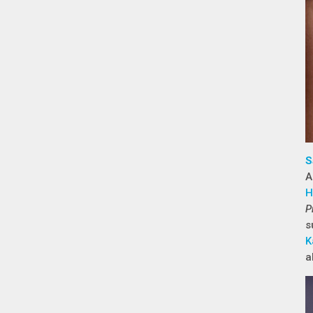
S
A
H
P
s
K
a