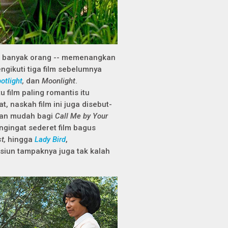
ga banyak orang -- memenangkan
engikuti tiga film sebelumnya
otlight
,
dan
Moonlight
.
film paling romantis itu
, naskah film ini juga disebut-
akan mudah bagi
Call Me by Your
ingat sederet film bagus
t,
hingga
Lady Bird
,
iun tampaknya juga tak kalah