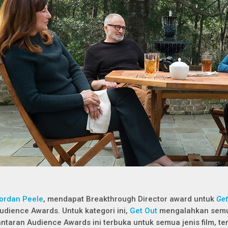
ordan Peele
, mendapat Breakthrough Director award untuk
Get
udience Awards. Untuk kategori ini,
Get Out
mengalahkan semua
antaran Audience Awards ini terbuka untuk semua jenis film, te