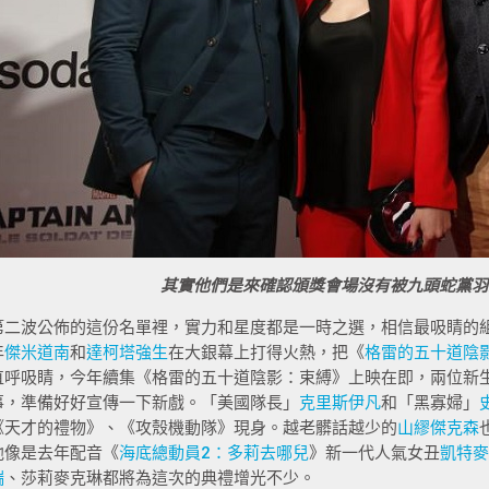
其實他們是來確認頒獎會場沒有被九頭蛇黨羽
第二波公佈的這份名單裡，實力和星度都是一時之選，相信最吸睛的組
年
傑米道南
和
達柯塔強生
在大銀幕上打得火熱，把《
格雷的五十道陰
直呼吸睛，今年續集《格雷的五十道陰影：束縛》上映在即，兩位新
事，準備好好宣傳一下新戲。「美國隊長」
克里斯伊凡
和「黑寡婦」
《天才的禮物》、《攻殼機動隊》現身。越老髒話越少的
山繆傑克森
他像是去年配音《
海底總動員2：多莉去哪兒
》新一代人氣女丑
凱特麥
瑞
、莎莉麥克琳都將為這次的典禮增光不少。