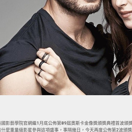
美國影藝學院官網繼1月底公佈第89屆奧斯卡金像獎頒獎典禮首波頒
有什麼重量級影星參與這項盛事，事隔幾日，今天再度公佈第2波頒