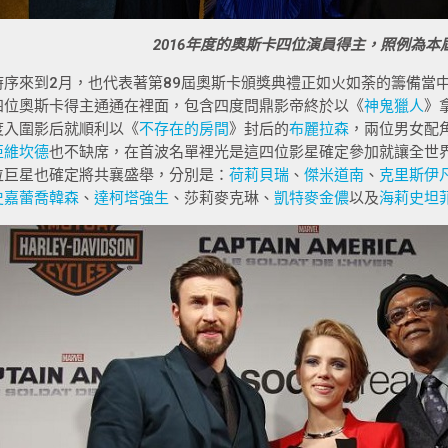
2016年度的奧斯卡四位演員得主，照例為本
時序來到2月，也代表著第89屆奧斯卡頒獎典禮正如火如荼的籌備當
四位奧斯卡得主通通在裡面，包含四度問鼎影帝終於以《
神鬼獵人
》
度入圍影后就順利以《
不存在的房間
》封后的
布麗拉森
，兩位男女配
亞維坎德
也不缺席，在首波名單裡光是這四位影星確定參加就讓全世
位巨星也確定將共襄盛舉，分別是：
荷莉貝瑞
、
傑米道南
、
克里斯伊
史嘉蕾喬韓森
、
達柯塔強生
、莎莉麥克琳、
凱特麥金儂
以及
海莉史坦