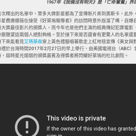
1967年《我倆沒有明天》是「亡命鴛鴦」界
這次釋出的名單中，眾多大牌影星都為了宣傳新片來到奧斯卡，此外
影星費唐娜薇在接受《好萊塢報導者》的訪問時意外說溜了嘴，自爆
最大獎最佳影片的頒獎人，而今年也是他們主演的經典傳記犯罪電影《
分跟聲望這兩個人絕對夠格。至於接下來是否還會有更驚人的名單還
接下來能看見
艾瑪華森
穿上黃色禮服唱著歌走上紅地毯宣傳《美女與野
典禮於台灣時間2017年2月27日的早上舉行，由美國電視台（ABC
持，屆時星光熠熠的頒獎嘉賓及得獎者將閃耀好萊塢的杜比劇院。