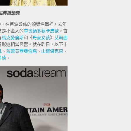
屆典禮頒獎
中，在首波公佈的頒獎名單裡，去年
拿走小金人的
李奧納多狄卡皮歐
，首
角
馬克勞倫斯
和《
丹麥女孩
》
艾莉西
界影迷相當興奮。就在昨日，以下十
凡
、
蓋爾賈西亞伯諾
、
山繆傑克森
、
菲德
。