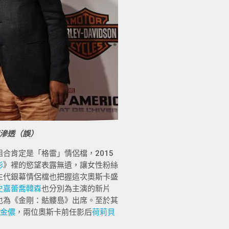
滲透（誤）
合肯定是「格雷」情侶檔，2015
影
》裡的慾望表露無遺，讓女性粉絲
生代銀幕情侶檔也把握這次奧斯卡盛
史嘉蕾喬韓森
也分別為主演的新片
也為《金剛：骷髏島》出席。至於其
金儂
，兩位奧斯卡前任影后
荷莉貝