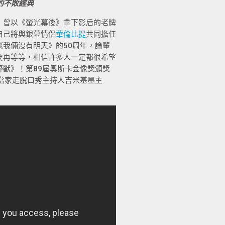
的不敗經典
，曾以《螢光幕後》拿下影后的老牌
自己將與銀幕情侶
華倫比提
共同擔任
我倆沒有明天》的50周年，論輩
要再等等，相信許多人一定都很希望
獸》！第89屆奧斯卡金像獎頒獎
）當家走脫口秀主持人吉米基墨主