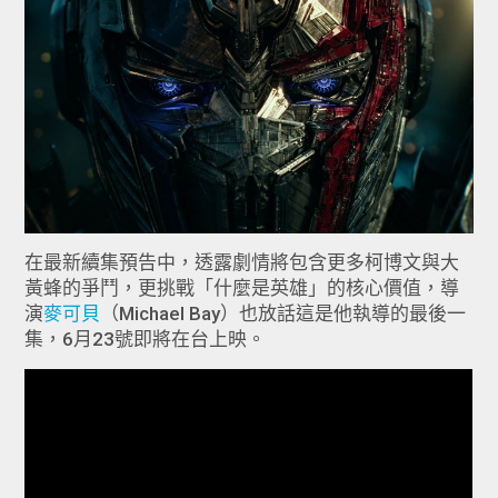
在最新續集預告中，透露劇情將包含更多柯博文與大
黃蜂的爭鬥，更挑戰「什麼是英雄」的核心價值，導
演
麥可貝
（Michael Bay）也放話這是他執導的最後一
集，6月23號即將在台上映。