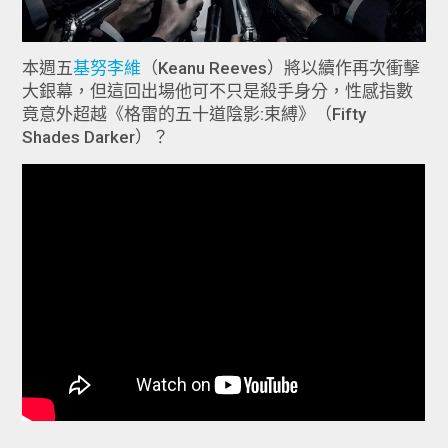
本週五
基努李維
（Keanu Reeves）將以續作再次衝擊
大銀幕，但這回出場他可不只是殺手身分，性感指數
竟意外超越《格雷的五十道陰影:束縛》（Fifty
Shades Darker）？