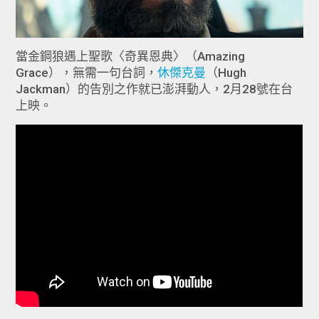
當金鋼狼遇上聖歌〈奇異恩典〉（Amazing
Grace），無需一句台詞，
休傑克曼
（Hugh
Jackman）的告別之作就已澎湃動人，2月28號在台
上映。