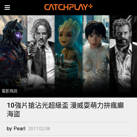
電影飛訊
10強片搶沾光超級盃 漫威耍萌力拚瘋癲
海盜
by
Pearl
2017.02.08