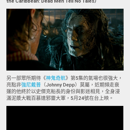
the Caribbean: Dead Men Tell No Tales）
另一部眾所期待《
神鬼奇航
》第5集的氣場也很強大，
亮點非
強尼戴普
（Johnny Depp）莫屬，近期頻走衰
運的他終於以史傑克船長的身份與影迷相見，全身浸
滿泥漿大戰百慕達邪靈大軍，5月24號在台上映。