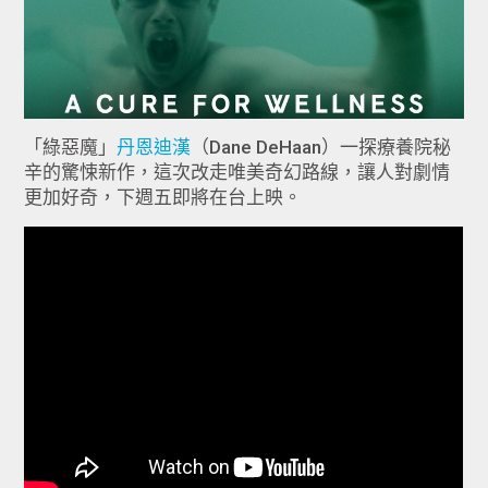
「綠惡魔」
丹恩迪漢
（Dane DeHaan）一探療養院秘
辛的驚悚新作，這次改走唯美奇幻路線，讓人對劇情
更加好奇，下週五即將在台上映。