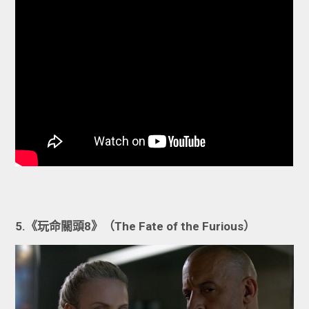
5.《玩命關頭8》（The Fate of the Furious）