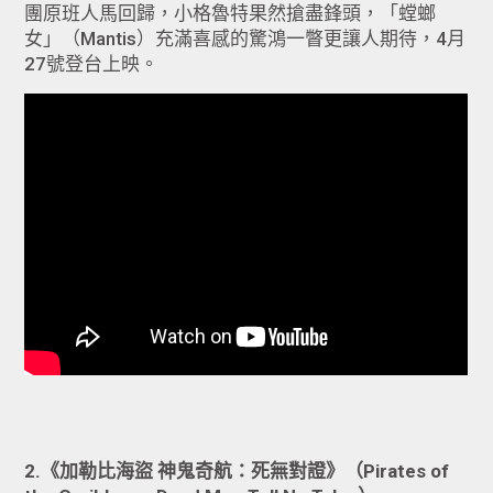
團原班人馬回歸，小格魯特果然搶盡鋒頭，「螳螂
女」（Mantis）充滿喜感的驚鴻一瞥更讓人期待，4月
27號登台上映。
2.《加勒比海盜 神鬼奇航：死無對證》（Pirates of