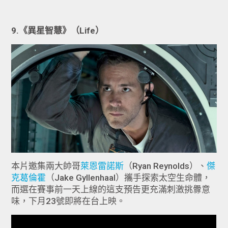
9.《異星智慧》（Life）
本片邀集兩大帥哥
萊恩雷諾斯
（Ryan Reynolds）、
傑
克葛倫霍
（Jake Gyllenhaal）攜手探索太空生命體，
而選在賽事前一天上線的這支預告更充滿刺激挑釁意
味，下月23號即將在台上映。