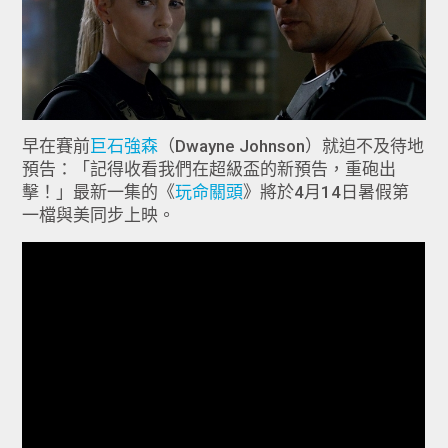
早在賽前
巨石強森
（Dwayne Johnson）就迫不及待地
預告：「記得收看我們在超級盃的新預告，重砲出
擊！」最新一集的《
玩命關頭
》將於4月14日暑假第
一檔與美同步上映。