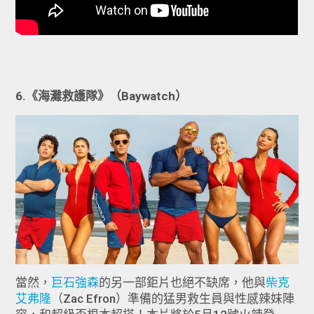
6.《海灘救護隊》（Baywatch）
當然，
巨石強森
的另一部鉅片也絕不缺席，他與
柴克
艾弗隆
（Zac Efron）準備的猛男救生員與性感辣妹陣