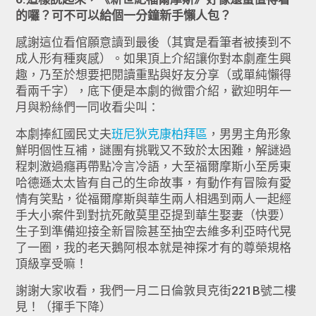
的囉？可不可以給個一分鐘新手懶人包？
感謝這位看倌願意讀到最後（其實是看筆者被揍到不
成人形有種爽感）。如果頂上介紹讓你對本劇產生興
趣，乃至於想要把閱讀重點與好友分享（或單純懶得
看兩千字），底下便是本劇的微雷介紹，歡迎明年一
月與粉絲們一同收看尖叫：
本劇捧紅國民丈夫
班尼狄克康柏拜區
，男男主角形象
鮮明個性互補，謎團有挑戰又不致於太困難，解謎過
程刺激過癮再帶點冷言冷語，大至福爾摩斯小至房東
哈德遜太太皆有自己的生命故事，有動作有冒險有愛
情有笑點，從福爾摩斯與華生兩人相遇到兩人一起經
手大小案件到對抗死敵莫里亞提到華生娶妻（快要）
生子到準備迎接全新冒險甚至抽空去維多利亞時代晃
了一圈，我的老天鵝阿根本就是神探才有的尊榮規格
頂級享受嘛！
謝謝大家收看，我們一月二日倫敦貝克街221B號二樓
見！（揮手下降）