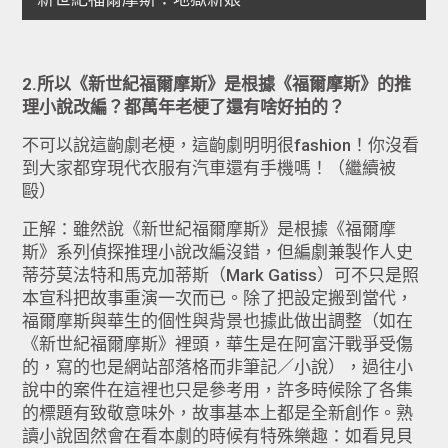
2.所以《新世紀福爾摩斯》是根據《福爾摩斯》的推
理小說改編？都萬年老梗了還有啥好拍的？
不可以說這齣劇老梗，這齣劇明明很fashion！你沒看
到大家都穿現代衣服有汽車還有手機嗎！（繼續被
毆）
正解：雖然說《新世紀福爾摩斯》是根據《福爾摩
斯》系列偵探推理小說改編沒錯，但編劇兼製作人史
蒂芬莫法特和馬克加蒂斯（Mark Gatiss）可不只是照
本宣科把故事重演一次而已。除了把設定搬到當代，
福爾摩斯與華生的個性與背景也據此做出調整（如在
《新世紀福爾摩斯》裡頭，華生是在阿富汗戰爭受傷
的，寫的也是網站部落格而非筆記／小說），過往小
說中的案件在這裡也只是參考用，許多時候除了各集
的標題有致敬意味外，故事基本上都是全新創作。熟
讀小說固然會在看本劇的時候有特殊樂趣：如看見貝