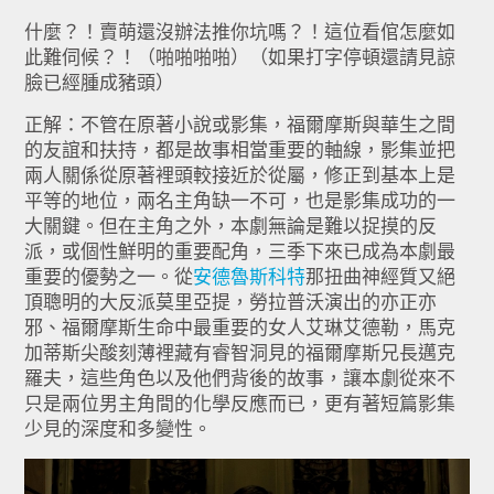
什麼？！賣萌還沒辦法推你坑嗎？！這位看倌怎麼如
此難伺候？！（啪啪啪啪）（如果打字停頓還請見諒
臉已經腫成豬頭）
正解：不管在原著小說或影集，福爾摩斯與華生之間
的友誼和扶持，都是故事相當重要的軸線，影集並把
兩人關係從原著裡頭較接近於從屬，修正到基本上是
平等的地位，兩名主角缺一不可，也是影集成功的一
大關鍵。但在主角之外，本劇無論是難以捉摸的反
派，或個性鮮明的重要配角，三季下來已成為本劇最
重要的優勢之一。從
安德魯斯科特
那扭曲神經質又絕
頂聰明的大反派莫里亞提，勞拉普沃演出的亦正亦
邪、福爾摩斯生命中最重要的女人艾琳艾德勒，馬克
加蒂斯尖酸刻薄裡藏有睿智洞見的福爾摩斯兄長邁克
羅夫，這些角色以及他們背後的故事，讓本劇從來不
只是兩位男主角間的化學反應而已，更有著短篇影集
少見的深度和多變性。