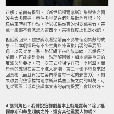
正解：前面有提到，《新世紀福爾摩斯》集與集之間
沒有太多關連，案件多半是在個別集數內登場，於一
集結束時劃下句點，所以如果你真的想要跳著看，甚
至一集都不看就進入第四季，某種程度上也是ok的。
但話說回來，雖然說沒看過前面不影響個別集數的故
事，但本劇還是有不少主角以外重複出現的重要配
角，以及從第一季一路延續下來的故事線，若錯過了
前面，可能還是會有一點理解困難。如本劇最重要的
反派莫里亞提，第一次正式登場便在第一季尾聲，關
於他的支線在第二季進入高潮，第三季也不時會來記
回馬槍（而且肯定在第四季會有一定的影響力），如
果想要完整掌握福爾摩斯與莫里亞提之間的糾葛，可
能從頭看（或直接讀本文末的前情提要）會比較好。
4.講到角色，我聽說這齣劇基本上就是賣萌？除了福
爾摩斯和華生超腐之外，還有其他重要人物嗎？