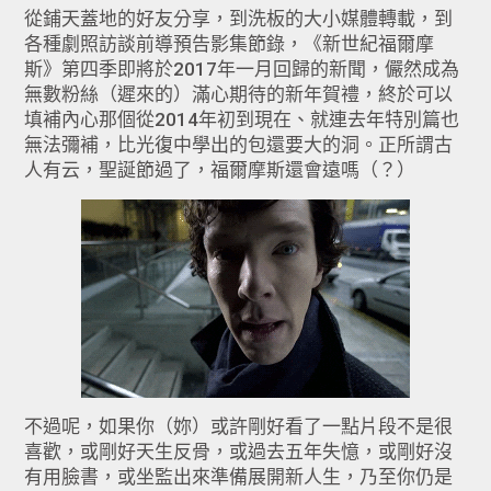
從鋪天蓋地的好友分享，到洗板的大小媒體轉載，到
各種劇照訪談前導預告影集節錄，《新世紀福爾摩
斯》第四季即將於2017年一月回歸的新聞，儼然成為
無數粉絲（遲來的）滿心期待的新年賀禮，終於可以
填補內心那個從2014年初到現在、就連去年特別篇也
無法彌補，比光復中學出的包還要大的洞。正所謂古
人有云，聖誕節過了，福爾摩斯還會遠嗎（？）
不過呢，如果你（妳）或許剛好看了一點片段不是很
喜歡，或剛好天生反骨，或過去五年失憶，或剛好沒
有用臉書，或坐監出來準備展開新人生，乃至你仍是