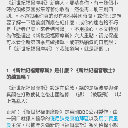
《新世紀福爾摩斯》新鮮人，那恭喜你，有十幾個小
時的頂級英國影集等著你收看，然後再二刷三刷四
刷...。不過如果你真的沒有那個英國時間，或你只是想
要了解一下這齣劇到底在紅什麼，或你的座右銘不巧
是「逝者已矣，來者猶可追」，不用擔心，本文特別
為你整理出《新世紀福爾摩斯》六大重點，讀完保證
可以看全新第四季無縫接軌，或帶點驕傲的口氣說：
「《新世紀福爾摩斯》？我知道阿，就是那個...」
1.《新世紀福爾摩斯》是什麼？《新世紀福音戰士》
的續篇嗎？
《新世紀福爾摩斯》設定在倫敦，講的是綾波零與碇
真嗣在打敗使徒之後出國進修...（誤）（被毆飛）（以
上為亂入）
正解：《新世紀福爾摩斯》是英國BBC公司製作、由
一開口就讓人懷孕的
班尼狄克康柏拜區
以及
馬丁費里
曼
主演，根據歷久彌新的《福爾摩斯》系列偵探小說