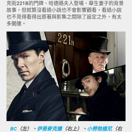
克街221B的門牌、哈德遜夫人登場、華生妻子的背景
故事，但就算沒看過小說也不會影響觀看，看過小說
也不見得看得出原著與影集之間除了設定之外，有太
多關連。
BC
（左）、
伊恩麥克連
（右上）、
小勞勃道尼
（右