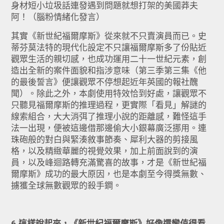
身材短小垃圾話連發遇到問題就想打架的美國莽夫
阿！（腦粉情緒化發言）
其實《新世紀福爾摩斯》從來就不只賣演員而已。史
蒂芬莫法特的現代化設定不只讓福爾摩斯多了份貼近
觀眾生活的親切感，也成功運用二十一世紀元素，創
造出全新的案件面貌和指涉意味（第三季第三集《他
的最後誓言》便讓觀眾不停想起近年英國的報社醜
聞）。除此之外，本劇使用特效恰到好處，讓觀眾不
只聽見福爾摩斯的推理過程，更實際「看見」解謎的
線索組合，大大消弭了推理小說的距離感，難怪這手
法一出現，便被這邊借那邊偷大小銀幕廣泛挪用。連
珠砲般的對白與緊湊敘事節奏、犀利大器的剪接風
格，以及精緻華麗的視覺效果，加上前面說到的演
員，以及峰迴路轉充滿驚喜的故事，才是《新世紀福
爾摩斯》成功的最大原因，也是本劇至今得獎無數、
擄獲全球無數觀眾的殺手鐧。
6.這樣說起來，《新世紀福爾摩斯》好像還蠻值得看