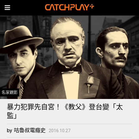
名家觀影
暴力犯罪先自宮！《教父》登台變「太
監」
by
咕魯叔電癮史
2016.10.27