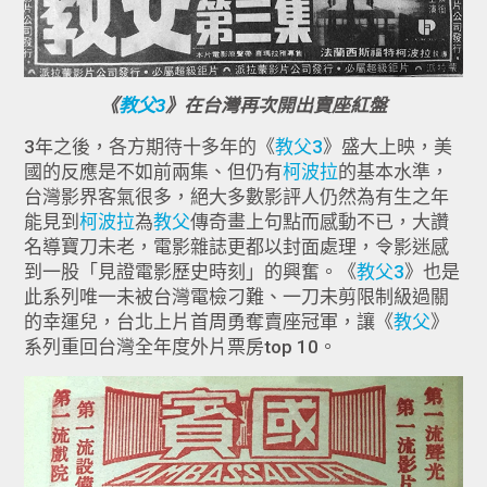
《
教父3
》在台灣再次開出賣座紅盤
3年之後，各方期待十多年的《
教父3
》盛大上映，美
國的反應是不如前兩集、但仍有
柯波拉
的基本水準，
台灣影界客氣很多，絕大多數影評人仍然為有生之年
能見到
柯波拉
為
教父
傳奇畫上句點而感動不已，大讚
名導寶刀未老，電影雜誌更都以封面處理，令影迷感
到一股「見證電影歷史時刻」的興奮。《
教父3
》也是
此系列唯一未被台灣電檢刁難、一刀未剪限制級過關
的幸運兒，台北上片首周勇奪賣座冠軍，讓《
教父
》
系列重回台灣全年度外片票房top 10。