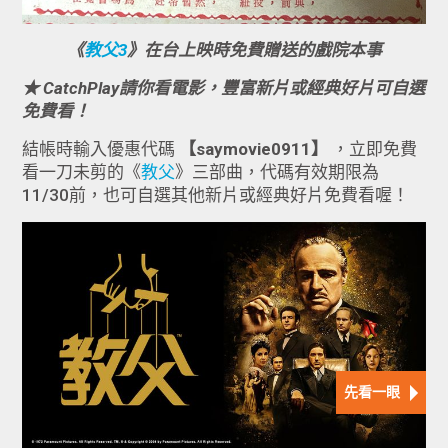
《
教父3
》在台上映時免費贈送的戲院本事
★ CatchPlay請你看電影，豐富新片或經典好片可自選
免費看！
結帳時輸入優惠代碼
【saymovie0911】
，立即免費
看一刀未剪的《
教父
》三部曲，代碼有效期限為
11/30前，也可自選其他新片或經典好片免費看喔！