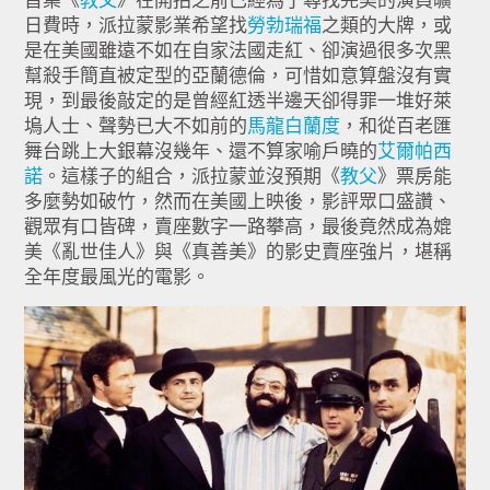
首集《
教父
》在開拍之前已經為了尋找完美的演員曠
日費時，派拉蒙影業希望找
勞勃瑞福
之類的大牌，或
是在美國雖遠不如在自家法國走紅、卻演過很多次黑
幫殺手簡直被定型的亞蘭德倫，可惜如意算盤沒有實
現，到最後敲定的是曾經紅透半邊天卻得罪一堆好萊
塢人士、聲勢已大不如前的
馬龍白蘭度
，和從百老匯
舞台跳上大銀幕沒幾年、還不算家喻戶曉的
艾爾帕西
諾
。這樣子的組合，派拉蒙並沒預期《
教父
》票房能
多麼勢如破竹，然而在美國上映後，影評眾口盛讚、
觀眾有口皆碑，賣座數字一路攀高，最後竟然成為媲
美《亂世佳人》與《真善美》的影史賣座強片，堪稱
全年度最風光的電影。