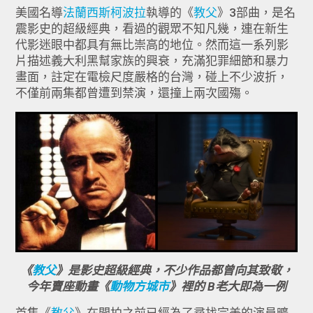
美國名導
法蘭西斯柯波拉
執導的《
教父
》3部曲，是名
震影史的超級經典，看過的觀眾不知凡幾，連在新生
代影迷眼中都具有無比崇高的地位。然而這一系列影
片描述義大利黑幫家族的興衰，充滿犯罪細節和暴力
畫面，註定在電檢尺度嚴格的台灣，碰上不少波折，
不僅前兩集都曾遭到禁演，還撞上兩次國殤。
《
教父
》是影史超級經典，不少作品都曾向其致敬，
今年賣座動畫《
動物方城市
》裡的 B老大即為一例