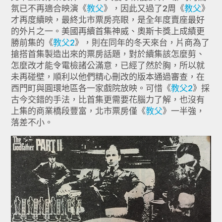
氛已不再適合映演《
教父
》，因此又過了2周《
教父
》
才再度續映，最終北市票房亮眼，是全年度賣座最好
的外片之一。美國再續首集神威、奧斯卡獎上成績更
勝前集的《
教父2
》，則在同年的冬天來台，片商為了
搶搭首集製造出來的票房話題，對於續集該怎麼剪、
怎麼改才能令電檢諸公滿意，已經了然於胸，所以就
未再碰壁，順利以他們精心刪改的版本通過審查，在
西門町與圓環地區各一家戲院放映。可惜《
教父2
》採
古今交錯的手法，比首集更需要花腦力了解，也沒有
上集的商業橋段豐富，北市票房僅《
教父
》一半強，
落差不小。