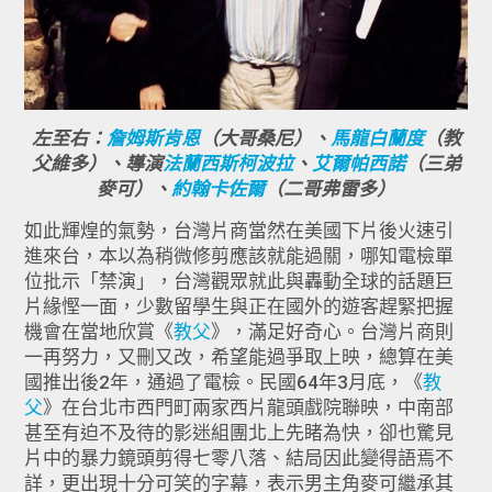
左至右：
詹姆斯肯恩
（大哥桑尼）、
馬龍白蘭度
（教
父維多）、導演
法蘭西斯柯波拉
、
艾爾帕西諾
（三弟
麥可）、
約翰卡佐爾
（二哥弗雷多）
如此輝煌的氣勢，台灣片商當然在美國下片後火速引
進來台，本以為稍微修剪應該就能過關，哪知電檢單
位批示「禁演」，台灣觀眾就此與轟動全球的話題巨
片緣慳一面，少數留學生與正在國外的遊客趕緊把握
機會在當地欣賞《
教父
》，滿足好奇心。台灣片商則
一再努力，又刪又改，希望能過爭取上映，總算在美
國推出後2年，通過了電檢。民國64年3月底，《
教
父
》在台北市西門町兩家西片龍頭戲院聯映，中南部
甚至有迫不及待的影迷組團北上先睹為快，卻也驚見
片中的暴力鏡頭剪得七零八落、結局因此變得語焉不
詳，更出現十分可笑的字幕，表示男主角麥可繼承其