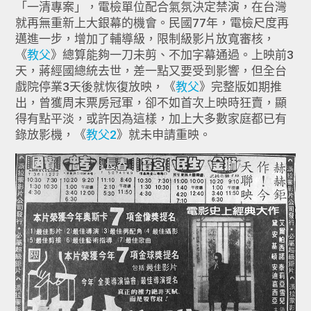
「一清專案」，電檢單位配合氣氛決定禁演，在台灣
就再無重新上大銀幕的機會。民國77年，電檢尺度再
邁進一步，增加了輔導級，限制級影片放寬審核，
《
教父
》總算能夠一刀未剪、不加字幕通過。上映前3
天，蔣經國總統去世，差一點又要受到影響，但全台
戲院停業3天後就恢復放映，《
教父
》完整版如期推
出，曾獲周末票房冠軍，卻不如首次上映時狂賣，顯
得有點平淡，或許因為這樣，加上大多數家庭都已有
錄放影機，《
教父2
》就未申請重映。