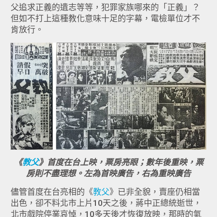
父追求正義的遺志等等，犯罪家族哪來的「正義」？
但如不打上這種教化意味十足的字幕，電檢單位才不
肯放行。
《
教父
》首度在台上映，票房亮眼；數年後重映，票
房則不盡理想。左為首映廣告，右為重映廣告
儘管首度在台亮相的《
教父
》已非全貌，賣座仍相當
出色，卻不料北市上片10天之後，蔣中正總統逝世，
北市戲院停業哀悼，10多天後才恢復放映，那時的氣