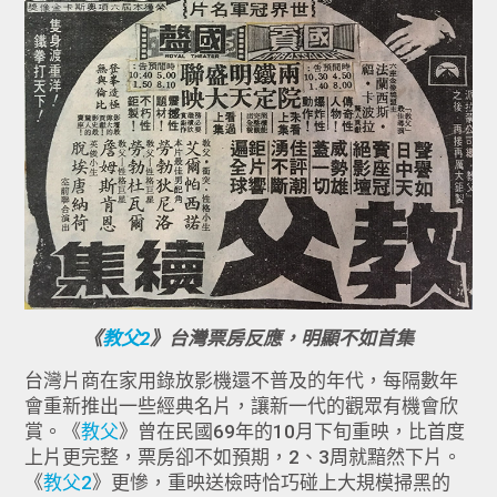
《
教父2
》台灣票房反應，明顯不如首集
台灣片商在家用錄放影機還不普及的年代，每隔數年
會重新推出一些經典名片，讓新一代的觀眾有機會欣
賞。《
教父
》曾在民國69年的10月下旬重映，比首度
上片更完整，票房卻不如預期，2、3周就黯然下片。
《
教父2
》更慘，重映送檢時恰巧碰上大規模掃黑的