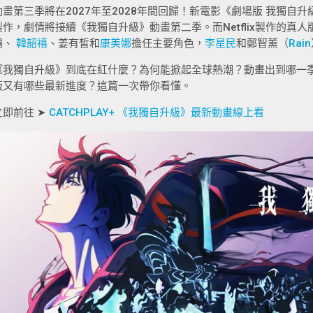
動畫第三季將在2027年至2028年間回歸！新電影《劇場版 我獨自升級 -Bey
製作，劇情將接續《我獨自升級》動畫第二季。而Netflix製作的真人
錫、
韓韶禧
、姜有皙和
康美娜
擔任主要角色，
李星民
和鄭智薰（
Rain
《我獨自升級》到底在紅什麼？為何能掀起全球熱潮？動畫出到哪一
版又有哪些最新進度？這篇一次帶你看懂。
立即前往 ➤
CATCHPLAY+ 《我獨自升級》最新動畫線上看