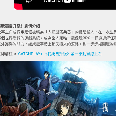
《我獨自升級》劇情介紹
故事主角成振宇是個被稱為「人類最弱兵器」的低階獵人，在一次生
這個世界隱藏的遊戲系統，成為全人類唯一能像玩RPG一樣透過解任
意外獲得的能力，讓成振宇踏上頂尖獵人的道路，也一步步揭開魔物
立即前往 ➤
CATCHPLAY+ 《我獨自升級》第一季動畫線上看