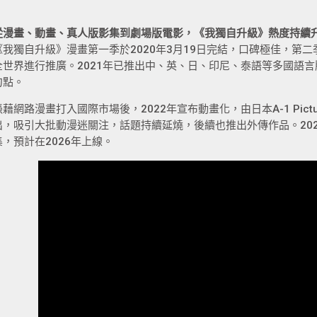
從漫畫、動畫、真人版影集到劇場版電影，《我獨自升級》熱度持續
《我獨自升級》漫畫第一季於2020年3月19日完結，口碑極佳，第二
全世界進行推廣。2021年已推出中、英、日、印尼、泰語等多國語
句點。
憑藉網路漫畫打入國際市場後，2022年宣布動畫化，由日本A-1 Pict
出，吸引大批動漫迷關注，話題持續延燒，後續也推出外傳作品。2026年
集，預計在2026年上線。