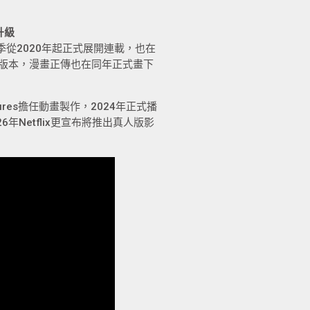
升級
季從2020年起正式展開連載，也在
言版本，漫畫正傳也在同年正式畫下
ures擔任動畫製作，2024年正式播
Netflix更宣布將推出真人版影