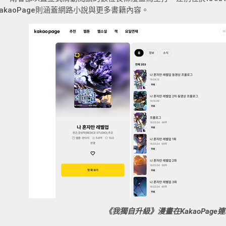
KakaoPage則涵蓋網路小說與更多書籍內容。
《我獨自升級》漫畫在KakaoPage