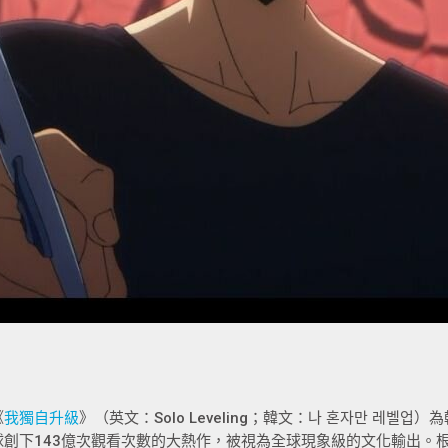
《
我獨自升級
》（英文：Solo Leveling；韓文：나 혼자만 레벨업
球創下143億次觀看次數的大熱作，被視為全球現象級的文化輸出。