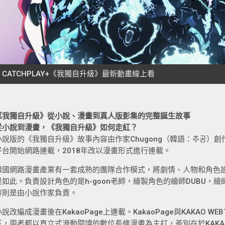
《我獨自升級》從小說、漫畫到真人版影集的完整誕生故事
從小說到漫畫，《我獨自升級》如何走紅？
小說版的《我獨自升級》故事內容由作家Chugong（韓語：추공）創作
平台開始網路連載，2018年改以漫畫形式進行連載。
韓國網路漫畫產業有一套成熟的團隊合作模式，將劇情、人物和角色
是如此。負責設計角色的是h-goon老師，繪製角色的繪師DUBU，
容則是由小說作家負責。
小說改編成漫畫後在KakaoPage上連載。KakaoPage與KAKAO WE
下，兩者都以直立式滑動閱讀的數位長條漫畫為主打，差別在於KAKAO 