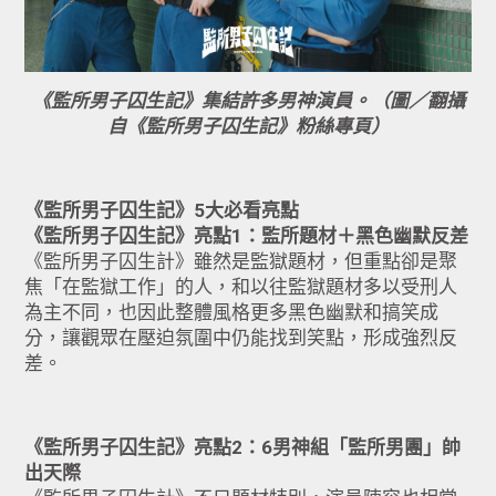
《監所男子囚生記》集結許多男神演員。（圖／翻攝
自《監所男子囚生記》粉絲專頁）
《監所男子囚生記》5大必看亮點
《監所男子囚生記》亮點1：監所題材＋黑色幽默反差
《監所男子囚生計》雖然是監獄題材，但重點卻是聚
焦「在監獄工作」的人，和以往監獄題材多以受刑人
為主不同，也因此整體風格更多黑色幽默和搞笑成
分，讓觀眾在壓迫氛圍中仍能找到笑點，形成強烈反
差。
《監所男子囚生記》亮點2：6男神組「監所男團」帥
出天際