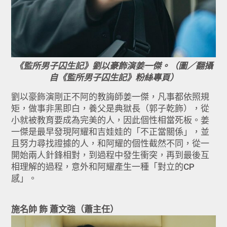
《監所男子囚生記》劉以豪飾演姜一傑。（圖／翻攝
自《監所男子囚生記》粉絲專頁）
劉以豪飾演剛正不阿的教誨師姜一傑，凡事都依照規
矩，做事非黑即白，養父是典獄長（郭子乾飾），從
小就被教育要成為完美的人，因此個性相當死板。姜
一傑是最早發現阿耀和吉娃娃的「不正當關係」，並
且努力尋找證據的人，和阿耀的個性截然不同，從一
開始兩人針鋒相對，到過程中發生衝突，再到最後互
相理解的過程，意外和阿耀產生一種「對立的CP
感」。
施名帥 飾 蕭文強（蕭主任）