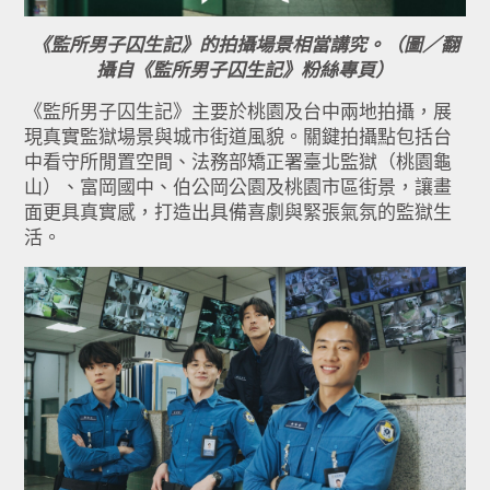
《監所男子囚生記》的拍攝場景相當講究。（圖／翻
攝自《監所男子囚生記》粉絲專頁）
《監所男子囚生記》主要於桃園及台中兩地拍攝，展
現真實監獄場景與城市街道風貌。關鍵拍攝點包括台
中看守所閒置空間、法務部矯正署臺北監獄（桃園龜
山）、富岡國中、伯公岡公園及桃園市區街景，讓畫
面更具真實感，打造出具備喜劇與緊張氣氛的監獄生
活。