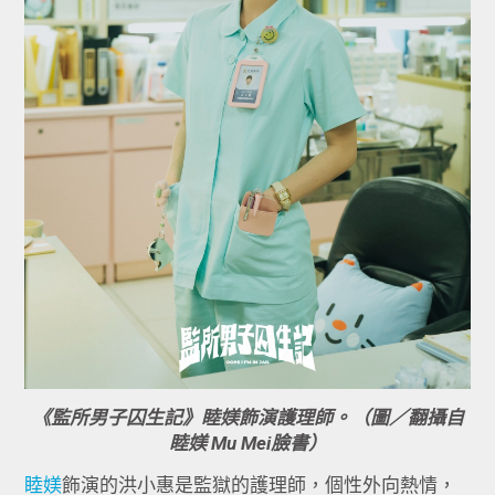
《監所男子囚生記》睦媄飾演護理師。（圖／翻攝自
睦媄 Mu Mei臉書）
睦媄
飾演的洪小惠是監獄的護理師，個性外向熱情，