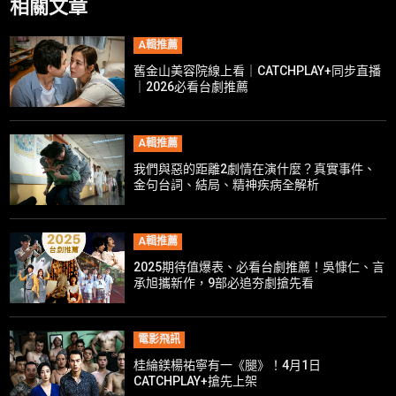
相關文章
A輯推薦
舊金山美容院線上看｜CATCHPLAY+同步直播
｜2026必看台劇推薦
A輯推薦
我們與惡的距離2劇情在演什麼？真實事件、
金句台詞、結局、精神疾病全解析
A輯推薦
2025期待值爆表、必看台劇推薦！吳慷仁、言
承旭攜新作，9部必追夯劇搶先看
電影飛訊
桂綸鎂楊祐寧有一《腿》！4月1日
CATCHPLAY+搶先上架