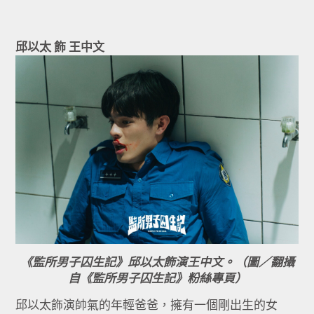
邱以太 飾 王中文
《監所男子囚生記》邱以太飾演王中文。（圖／翻攝
自《監所男子囚生記》粉絲專頁）
邱以太飾演帥氣的年輕爸爸，擁有一個剛出生的女