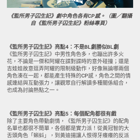
《監所男子囚生記》劇中角色各有CP感。（圖／翻攝
自《監所男子囚生記》粉絲專頁）
《監所男子囚生記》亮點4：不是BL劇勝似BL劇
《監所男子囚生記》中男性角色多，也蹦出許多火
花，不論是一傑和阿耀在諜對諜時的意外碰撞；還是
吉娃娃故意逗弄阿耀的限制級動作，好像無論哪兩個
角色湊在一起，都能產生特殊的CP感，角色之間的情
感連結與互動張力，讓觀眾自行解讀多種關係組合，
也成為討論熱點之一。
《監所男子囚生記》亮點5：每個配角都很有戲
除了主要角色帶動劇情，《監所男子囚生記》的配角
名單也都很不簡單，各個都是實力派！從黃冠智的大
舌頭角色「蝌蚪」，到黃迪揚讓人恨得牙癢癢的反派