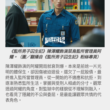
《監所男子囚生記》陳澤耀飾演菜鳥監所管理員阿
耀。（圖／翻攝自《監所男子囚生記》粉絲專頁）
陳澤耀飾演的阿耀開局就衰到爆，本來是前途一片光
明的體保生，卻因傷被迫退役，還欠了一屁股債，最
終進入監所當管理員。從一開始的不適應和抗拒，到
逐漸熟悉監所生活，掌握與受刑人相處的分寸。觀眾
透過阿耀的角度，對監獄中的樣貌從不理解到融入，
也看見了隱藏的不公與委屈，是最能讓觀眾共情的代
表角色。