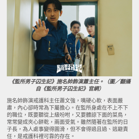
《監所男子囚生記》施名帥飾演蕭主任。（圖／翻攝
自《監所男子囚生記》官網）
施名帥飾演戒護科主任蕭文強，嘴硬心軟，表面嚴
肅，內心卻時常為下屬擔心。在監所身處在不上不下
的職位，既要聽從上級吩咐，又要體諒下面的菜鳥，
常常變成夾心餅乾，兩面受氣。雖然隨著在監所的日
子長，為人處事變得圓滑，但不會得過且過、逃避責
任，是戒護科裡可靠的存在。