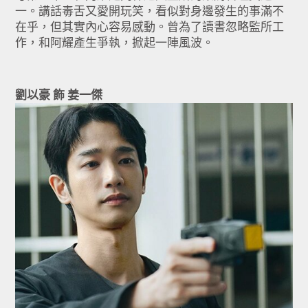
一。講話毒舌又愛開玩笑，看似對身邊發生的事滿不
在乎，但其實內心容易感動。曾為了讀書忽略監所工
作，和阿耀產生爭執，掀起一陣風波。
劉以豪 飾 姜一傑