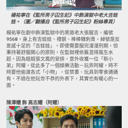
楊祐寧在《監所男子囚生記》中飾演獄中老大吉娃
娃。（圖／翻攝自《監所男子囚生記》粉絲專頁）
楊祐寧在劇中飾演監獄中的黑道老大張龍吉，編號
9568，身上有吉娃娃、禮貌、棒棒糖刺青，綽號是反
差感十足的「吉娃娃」。即使需要服完漫漫刑期，但
秉持著舒服開心的原則，在監獄裡依舊混得風生水
起。因為姐姐張文鳳的安排，意外收獲一位「新小
弟」阿耀，從此多了一個娛樂活動－玩弄阿耀，時不
時要他偷渡各式「小物」，從禁書、玩具到零食通通
有，不過在他玩世不恭的外表下，其實也有暖心的一
面。
陳澤耀 飾 高志耀（阿耀）