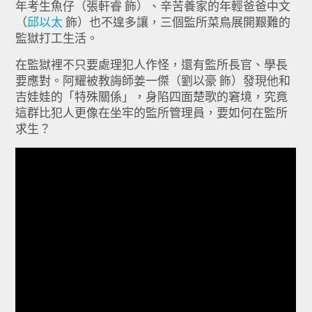
年考生魚仔（張軒睿 飾）、辛苦養家的年輕爸爸中文
（
邱以太
飾）也不遑多讓，三個監所菜鳥展開艱難的
監獄打工生活。
在監獄裡不只要處理犯人作怪，還有監所長官、學長
要應對。阿耀被教誨師姜一傑（劉以豪 飾）發現他和
吉娃娃的「特殊關係」，身陷四面楚歌的窘境，究竟
這群比犯人更像在坐牢的監所管理員，要如何在監所
求生？