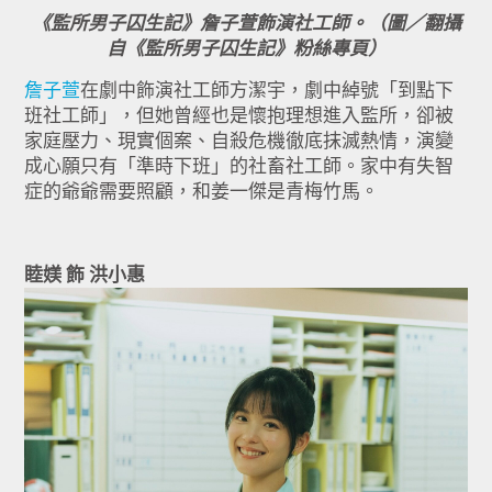
《監所男子囚生記》詹子萱飾演社工師。（圖／翻攝
自《監所男子囚生記》粉絲專頁）
詹子萱
在劇中飾演社工師方潔宇，劇中綽號「到點下
班社工師」，但她曾經也是懷抱理想進入監所，卻被
家庭壓力、現實個案、自殺危機徹底抹滅熱情，演變
成心願只有「準時下班」的社畜社工師。家中有失智
症的爺爺需要照顧，和姜一傑是青梅竹馬。
睦媄 飾 洪小惠