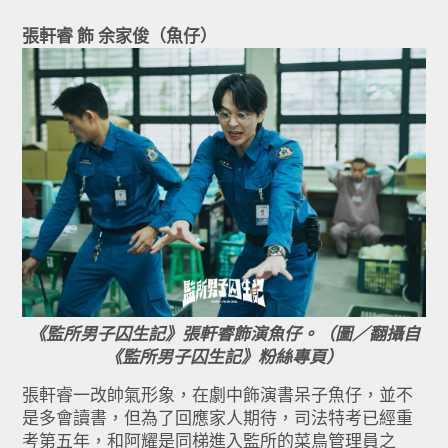
張軒睿 飾 余家俊（魚仔）
《監所男子囚生記》張軒睿飾演魚仔。（圖／翻攝自
《監所男子囚生記》粉絲專頁）
張軒睿一改帥氣形象，在劇中飾演書呆子魚仔，並不
是多會讀書，但為了回應家人期待，司法特考已經重
考第五年，和阿耀是同梯進入監所的菜鳥管理員之