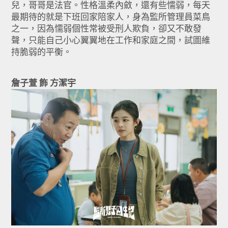
兒，哥哥是法官。性格溫柔內斂，還有些懦弱，每天
最期待的就是下班回家陪家人，身為監所管理員菜鳥
之一，因為懦弱個性常被受刑人欺負，卻又不敢發
聲，只能自己小心翼翼地在工作和家庭之間，試圖維
持脆弱的平衡。
詹子萱 飾 方潔宇