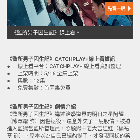
《監所男子囚生記》CATCHPLAY+線上看資訊
● 線上看平台：CATCHPLAY+ 線上看資訊整理
● 上架時間：5/16 全集上架
● 集數：12集
● 免費集數：首兩集免費
《監所男子囚生記》劇情介紹
《監所男子囚生記》講述跆拳道界的明日之星阿耀
（陳澤耀 飾）因傷退役，還意外欠了一屁股債，被迫
進入監獄當監所管理員，照顧獄中老大吉娃娃（楊祐
寧 飾）。原本以為自己已經夠慘了，才發現同梯的萬