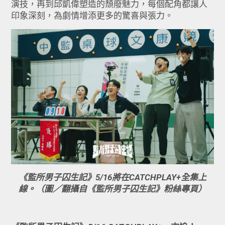
演技，再到邱凱偉塑造的頹廢魅力，每個配角都讓人
印象深刻，為劇情增添更多的驚喜與張力。
《監所男子囚生記》5/16將在CATCHPLAY+全集上
線。（圖／翻攝自《監所男子囚生記》粉絲專頁）