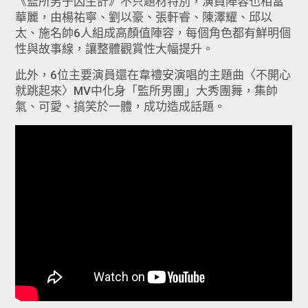
《監所男子囚生計》不只題材特別，演員陣容也相當
華麗，由楊祐寧、劉以豪、張軒睿、陳澤耀、邱以
太、施名帥6人組成高顏值陣容，每個角色都有鮮明個
性與故事線，讓整體觀賞性大幅提升。
此外，6位主要演員還在韋禮安演唱的主題曲〈不開心
就跳起來〉MV中化身「監所男團」大秀團舞，集帥
氣、可愛、搞笑於一體，成功造成話題。