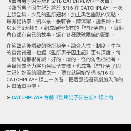
《監所男子囚生記》5/16 CATCHPLAY+一次追！
《監所男子囚生記》將於 5/16 在 CATCHPLAY+ 一次
上線全集，少見的監所題材，加上黑色幽默的笑點，
還有楊祐寧、劉以豪、張軒睿、陳澤耀、施名帥、邱
以太等6大帥哥，組成絕無僅有的「監所男團」，每個
角色都有自己的故事，還有各種跌破眼鏡的配對。
在笑聲背後隱藏的監所秘辛，融合人性、制度、生存
的寫實議題，也讓《監所男子囚生記》更有深度，每
一個配角都很有戲，好的、壞的、怪的角色通通有，
演員傾盡全力將角色賦予靈魂，也成為《監所男子囚
生記》好看的關鍵之一。現在就開始準備 5/16 在
CATCHPLAY+ 線上一次看，把這部話題新劇加入你的
片單清單中吧。
➤
CATCHPLAY+ 台劇《監所男子囚生記》線上看