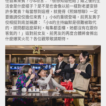
任首集來賓？小S坦言：「很想知道他結了婚之後的生
活會是什麼樣子？是不是也會像以前一樣對老婆安排
許多驚喜？每當想到這裡，就覺得《熙娣想聊》一定
要邀請佼佼擔任來賓！」小S的重磅登場，前男友黃子
佼相挺到底並稱讚：「小S的主持幽默是很難被取代
的，提問都這麼犀利，每集都歪樓，她都沒有在跟你
客氣的！」這對前女友、前男友的再度合體將會擦出
什麼爆笑火花？各位觀眾敬請期待。