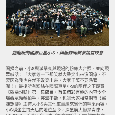
超寵粉的國際巨星小 S，與粉絲同樂參加首映會
開播之前，小S與派翠克與現場的粉絲大合照，並向觀
眾喊話：「大家等一下想笑就大聲笑出來沒關係，不
要因為我也在就不敢笑出來，大家千萬不要憋著
喔！」最後所有粉絲在國際巨星小S的陪伴之下觀賞
《熙娣想聊》第一集節目，首集精彩有趣的內容令全
場觀眾頻頻拍手、笑聲不斷，也讓大家相當期待《熙
娣想聊》主持人小S與其他重量級來賓們的精采內容。
小S穩坐主持天后的地位至今，深獲廣大粉絲青睞，