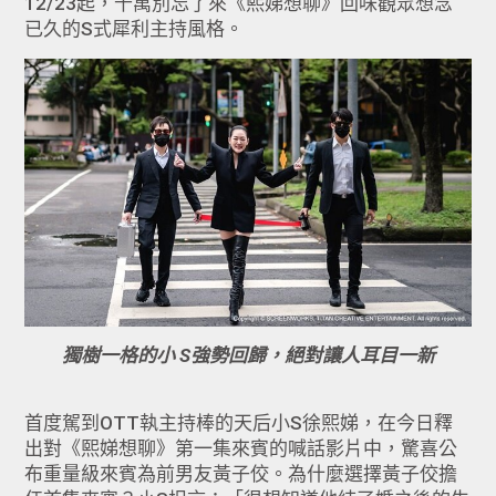
12/23起，千萬別忘了來《熙娣想聊》回味觀眾想念
已久的S式犀利主持風格。
獨樹一格的小 S強勢回歸，絕對讓人耳目一新
首度駕到OTT執主持棒的天后小S徐熙娣，在今日釋
出對《熙娣想聊》第一集來賓的喊話影片中，驚喜公
布重量級來賓為前男友黃子佼。為什麼選擇黃子佼擔