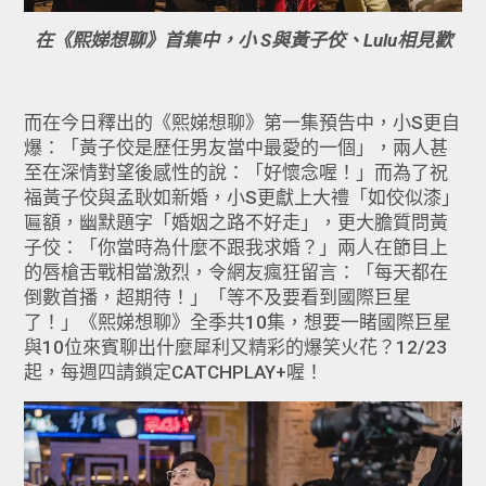
在《熙娣想聊》首集中，小 S與黃子佼、Lulu相見歡
而在今日釋出的《熙娣想聊》第一集預告中，小S更自
爆：「黃子佼是歷任男友當中最愛的一個」，兩人甚
至在深情對望後感性的說：「好懷念喔！」而為了祝
福黃子佼與孟耿如新婚，小S更獻上大禮「如佼似漆」
匾額，幽默題字「婚姻之路不好走」，更大膽質問黃
子佼：「你當時為什麼不跟我求婚？」兩人在節目上
的唇槍舌戰相當激烈，令網友瘋狂留言：「每天都在
倒數首播，超期待！」「等不及要看到國際巨星
了！」《熙娣想聊》全季共10集，想要一睹國際巨星
與10位來賓聊出什麼犀利又精彩的爆笑火花？12/23
起，每週四請鎖定CATCHPLAY+喔！