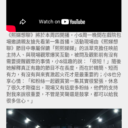
《熙娣想聊》將於本周四開播，小S周一晚間在戲院包
場邀請親友搶先看第一集首播。活動現場由《熙娣想
聊》節目中專屬保鑣「熙熙娣娣」的派翠克擔任映前
主持人、與現場觀眾爆笑互動，被問及觀影前有沒有
需要提醒觀眾的事情，小S逗趣的說：「很短！」隨後
她解釋真正有趣的節目不在長度，而在於精簡、短而
有力，有沒有與來賓激起火花才是最重要的；小S也分
享心情：「和粉絲一起觀賞第一集其實很緊張，休息
了很久才剛復出，現場又有這麼多粉絲，他們的支持
對我來說很重要，不管是笑聲還是鼓掌，都可以給我
很多信心。」