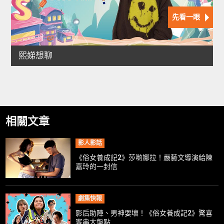
相關文章
影人影話
《俗女養成記2》莎喲娜拉！嚴藝文導演給陳
嘉玲的一封信
劇集快報
影后助陣、男神耍壞！《俗女養成記2》驚喜
客串大盤點