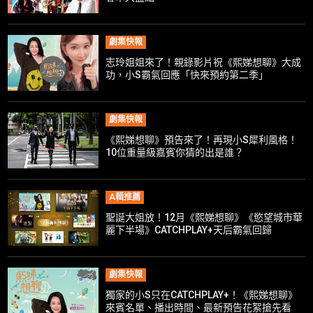
劇集快報
志玲姐姐來了！親錄影片祝《熙娣想聊》大成
功，小S霸氣回應「快來預約第二季」
劇集快報
《熙娣想聊》預告來了！再現小S犀利風格！
10位重量級嘉賓你猜的出是誰？
A輯推薦
聖誕大姐放！12月《熙娣想聊》《慾望城市華
麗下半場》CATCHPLAY+天后霸氣回歸
劇集快報
獨家的小S只在CATCHPLAY+！《熙娣想聊》
來賓名單、播出時間、最新預告花絮搶先看