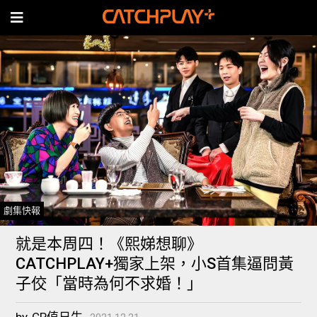
劇集快報
就是本周四！《熙娣想聊》
CATCHPLAY+獨家上架，小S首集逼問黃
子佼「當時為何不求婚！」
by
CP值日生