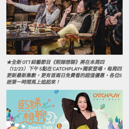
★全新 OTT綜藝節目《熙娣想聊》將在本周四
（12/23）下午 5點在 CATCHPLAY+獨家登場，每周四
更新最新集數，更有首兩日免費看的超值優惠，各位S
迷第一時間馬上追起來！