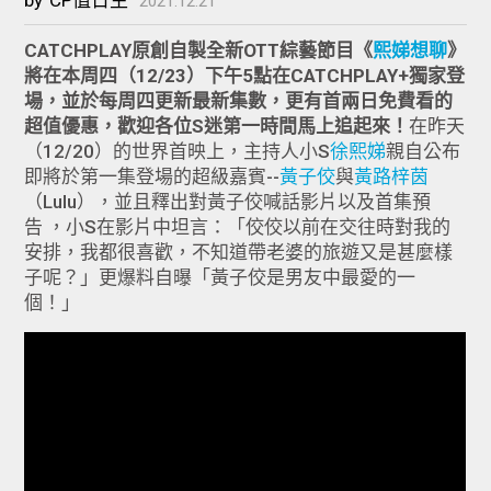
2021.12.21
CATCHPLAY原創自製全新OTT綜藝節目《
熙娣想聊
》
將在本周四（12/23）下午5點在CATCHPLAY+獨家登
場，並於每周四更新最新集數，更有首兩日免費看的
超值優惠，歡迎各位S迷第一時間馬上追起來！
在昨天
（12/20）的世界首映上，主持人小S
徐熙娣
親自公布
即將於第一集登場的超級嘉賓--
黃子佼
與
黃路梓茵
（Lulu），並且釋出對黃子佼喊話影片以及首集預
告 ，小S在影片中坦言：「佼佼以前在交往時對我的
安排，我都很喜歡，不知道帶老婆的旅遊又是甚麼樣
子呢？」更爆料自曝「黃子佼是男友中最愛的一
個！」