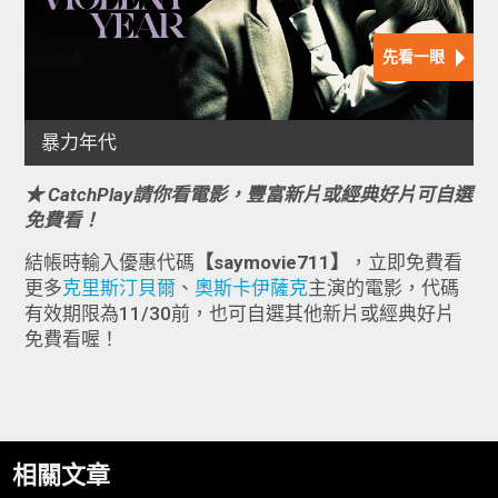
★ CatchPlay請你看電影，豐富新片或經典好片可自選
免費看！
結帳時輸入優惠代碼
【saymovie711】
，立即免費看
更多
克里斯汀貝爾
、
奧斯卡伊薩克
主演的電影，代碼
有效期限為11/30前，也可自選其他新片或經典好片
免費看喔！
相關文章