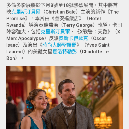
多倫多影展將於下月8號至18號熱烈展開，其中將首
映
克里斯汀貝爾
（Christian Bale）主演的新作《The
Promise》。本片由《盧安達飯店》（Hotel
Rwanda）導演泰瑞喬治（Terry George）執導，卡司
陣容強大，包括
克里斯汀貝爾
、《X戰警：天啟》（X-
Men: Apocalypse）反派
奧斯卡伊薩克
（Oscar
Isaac）及演出《
時尚大師聖羅蘭
》（Yves Saint
Laurent）的美豔女星
夏洛特勒彭
（Charlotte Le
Bon）。