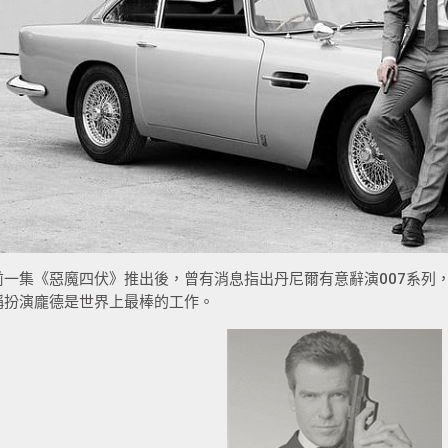
前一集《惡魔四伏》推出後，曾有消息指出丹尼爾有意辭演007系列
稱扮演龐德是世界上最棒的工作。