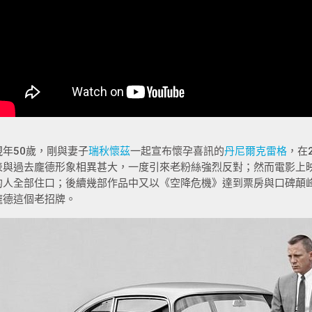
現年50歲，剛與妻子
瑞秋懷茲
一起宣布懷孕喜訊的
丹尼爾克雷格
，在
表與過去龐德形象相異甚大，一度引來老粉絲強烈反對；然而電影上
的人全部住口；後續幾部作品中又以《空降危機》達到票房與口碑顛峰
龐德這個老招牌。