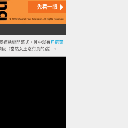
敦奧運執導開幕式，其中就有
丹尼爾
橋段（當然女王沒有真的跳）。