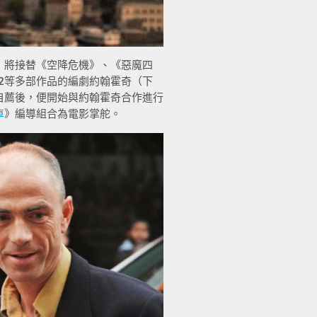
）將接替《空降危機》、《惡魔四
、2等多部作品的編劇約翰霍奇（下
自薦後，便開始與約翰霍奇合作進行
車
》編導組合為電影掌舵。