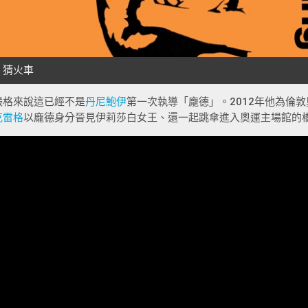
嚴格來說這已經不是
丹尼鮑伊
第一次執導「龐德」。2012年他為倫
克雷格
以龐德身分晉見伊莉莎白女王、還一起跳傘進入奧運主場館的