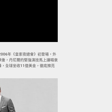
2006年《皇家夜總會》初登場，外
映後，丹尼爾的堅強演技馬上讓唱衰
，全球坐收11億美金，徹底擦亮