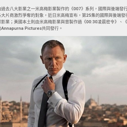
由過去八大影業之一米高梅影業製作的《007》系列，國際與後端發行
各大片商激烈爭奪的對象，近日米高梅宣布，第25集的國際與後端發
球影業；美國本土則由米高梅影業與曾製作過《00:30凌晨密令》、
Annapurna Pictures共同發行。