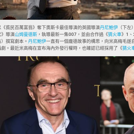
以《貧民百萬富翁》奪下奧斯卡最佳導演的英國導演
丹尼鮑伊
（下左
伏》導演
山姆曼德斯
，執導最新一集007，並由合作過《
猜火車
》1
右）撰寫劇本。
丹尼鮑伊
一直有一個龐德故事的構思，向米高梅毛遂
編劇。最近米高梅在宣布海內外發行權時，也確認已經採用了《
猜火