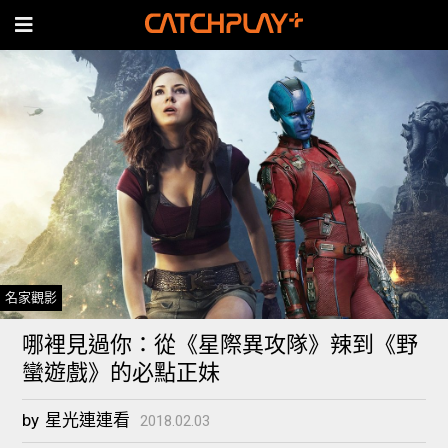
名家觀影
哪裡見過你：從《星際異攻隊》辣到《野
蠻遊戲》的必點正妹
by
星光連連看
2018.02.03