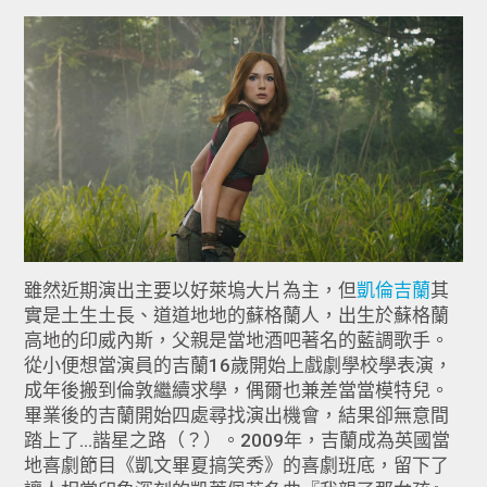
雖然近期演出主要以好萊塢大片為主，但
凱倫吉蘭
其
實是土生土長、道道地地的蘇格蘭人，出生於蘇格蘭
高地的印威內斯，父親是當地酒吧著名的藍調歌手。
從小便想當演員的吉蘭16歲開始上戲劇學校學表演，
成年後搬到倫敦繼續求學，偶爾也兼差當當模特兒。
畢業後的吉蘭開始四處尋找演出機會，結果卻無意間
踏上了...諧星之路（？）。2009年，吉蘭成為英國當
地喜劇節目《凱文畢夏搞笑秀》的喜劇班底，留下了