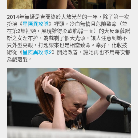
2014年無疑是吉蘭終於大放光芒的一年，除了第一次
扮演《
星際異攻隊
》裡頭，冷血無情且危險致命（並
在第2集裡頭，展現難得柔軟脆弱一面）的大反派薩諾
斯之女涅布拉，為戲剃了個大光頭，讓人注意到她不
只外型亮眼，打起架來也是相當致命。幸好，化妝技
術從《
星際異攻隊2
》開始改善，讓她再也不用每次都
為戲落髮。