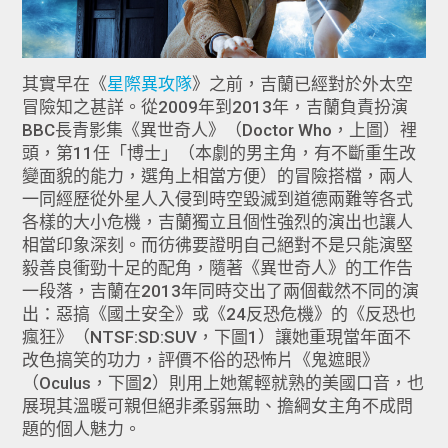
其實早在《
星際異攻隊
》之前，吉蘭已經對於外太空
冒險知之甚詳。從2009年到2013年，吉蘭負責扮演
BBC長青影集《異世奇人》（Doctor Who，上圖）裡
頭，第11任「博士」（本劇的男主角，有不斷重生改
變面貌的能力，選角上相當方便）的冒險搭檔，兩人
一同經歷從外星人入侵到時空毀滅到道德兩難等各式
各樣的大小危機，吉蘭獨立且個性強烈的演出也讓人
相當印象深刻。而彷彿要證明自己絕對不是只能演堅
毅善良衝勁十足的配角，隨著《異世奇人》的工作告
一段落，吉蘭在2013年同時交出了兩個截然不同的演
出：惡搞《國土安全》或《24反恐危機》的《反恐也
瘋狂》（NTSF:SD:SUV，下圖1）讓她重現當年面不
改色搞笑的功力，評價不俗的恐怖片《鬼遮眼》
（Oculus，下圖2）則用上她駕輕就熟的美國口音，也
展現其溫暖可親但絕非柔弱無助、擔綱女主角不成問
題的個人魅力。