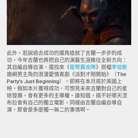
此外，若說過去成功的選角造就了吉蘭一步步的成
功，今年吉蘭也將把自己的演藝生涯推往全新方向：
其自編自導自演，還找來《
星際異攻隊
》搭檔
李培斯
擔綱男主角的浪漫愛情喜劇《派對才剛開始》（The
Party's Just Beginning），即將在本月底於英國上
映，假如本片獲得成功，可想見未來吉蘭對自己的星
途發展，會有更多的主導權。誰知道，搞不好哪天涅
布拉會有自己的獨立電影，同樣由吉蘭自編自導自
演，那會是多麼獨一無二的事情啊。