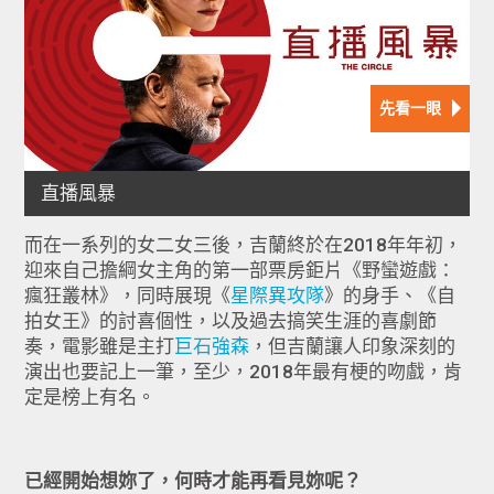
而在一系列的女二女三後，吉蘭終於在2018年年初，
迎來自己擔綱女主角的第一部票房鉅片《野蠻遊戲：
瘋狂叢林》，同時展現《
星際異攻隊
》的身手、《自
拍女王》的討喜個性，以及過去搞笑生涯的喜劇節
奏，電影雖是主打
巨石強森
，但吉蘭讓人印象深刻的
演出也要記上一筆，至少，2018年最有梗的吻戲，肯
定是榜上有名。
已經開始想妳了，何時才能再看見妳呢？