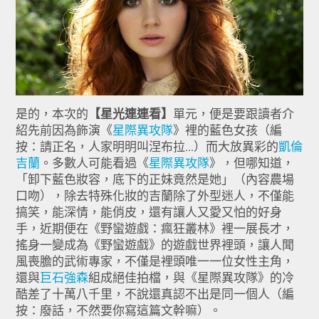
是的，本次的
【星光連連看】
單元，便是要跟讀者介
紹先前因為飾演《
星際異攻隊
》裡的藍色女孩（編
按：請正名，人家明明叫涅布拉...）而大放異彩的
凱倫
吉蘭
。多數人可能看過《
星際異攻隊
》，但哪知道，
「卸下藍色妝容，底下的正妹竟然是她」（內容農場
口吻），除去特殊化妝的吉蘭除了外型迷人，不僅能
搞笑，能深情，能俏皮，還有讓人又愛又怕的好身
手，近期便在《野蠻遊戲：瘋狂叢林》裡一展長才，
搖身一變成為《野蠻遊戲》的遊戲世界裡頭，讓人聞
風喪膽的武術專家，不僅是裡頭唯一一位女性主角，
還與
巨石強森
組成絕佳拍檔，與《星際異攻隊》的冷
酷差了十萬八千里，不說還真認不出是同一個人（編
按：廢話，不然要你寫這篇文幹嘛）。