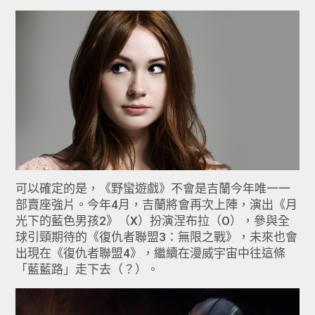
可以確定的是，《野蠻遊戲》不會是吉蘭今年唯一一
部賣座強片。今年4月，吉蘭將會再次上陣，演出《月
光下的藍色男孩2》（X）扮演涅布拉（O），參與全
球引頸期待的《復仇者聯盟3：無限之戰》，未來也會
出現在《復仇者聯盟4》，繼續在漫威宇宙中往這條
「藍藍路」走下去（？）。