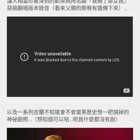
讓人相當印象深刻的凱蒂佩芮名曲『我親了那女孩』
惡搞翻唱版本錄音（看來父親的歌喉有遺傳下來）...
以及一系列吉蘭不知道會不會當黑歷史想一把燒掉的
神祕劇照...（想知道可以咕...呃我什麼都沒有說）