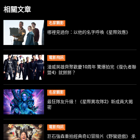
相關文章
名家觀影
哪裡見過你：以他的名字呼喚《星際效應》
電影飛訊
漫威英雄齊聚歡慶10周年 驚爆拍完《復仇者聯
盟4》就掰掰？
名家觀影
最狂隊友升級！《星際異攻隊2》新成員大揭
密
電影飛訊
巨石強森重拍經典奇幻冒險片《野蠻遊戲》 承