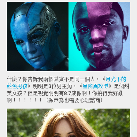
什麼？你告訴我兩個其實不是同一個人，《
月光下的
藍色男孩
》明明是3位男主角，《
星際異攻隊
》是個甜
美女孩？但是視覺明明有8.7成像啊！你搞得我好亂
啊！！！！！！（顯示為也需要心理諮商）