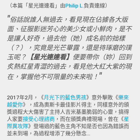
（本篇「星光連連看」由
Philip L.
負責連線）
俗話說誰人無過去，看見現在佔據各大版
面、征服影迷芳心的美少女或小鮮肉，是不
是讓人好奇，過去他（她）成名前的拙樣
（？），究竟是光芒畢露，還是待琢磨的璞
玉呢？
【星光連連看】
便要帶你（妳）回到
炙熱紅星青澀的過去，看見他大紅大紫的現
在，掌握他不可限量的未來啦！
2017年2月，《
月光下的藍色男孩
》意外擊敗《
樂來
越愛你
》，成為奧斯卡最佳影片得主，同樣意外的頒
獎過程大大傷害了主持人吉米基墨脆弱的心靈，搞得
人家要
接受心理諮商
，而在頒獎典禮現場，曾在《
星
際異攻隊
》登場過的藍色主角不知是否也因為錯誤而
並未到場，為過程增添了幾分懸念...