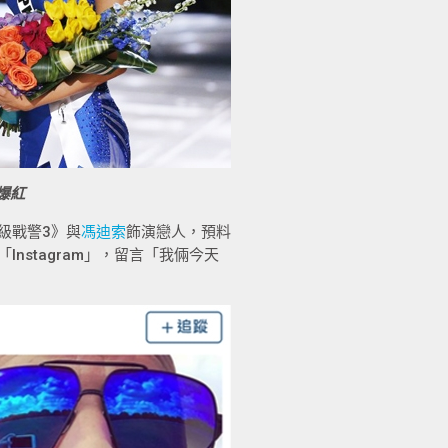
爆紅
級戰警3》與
馮迪索
飾演戀人，預料
Instagram」，留言「我倆今天