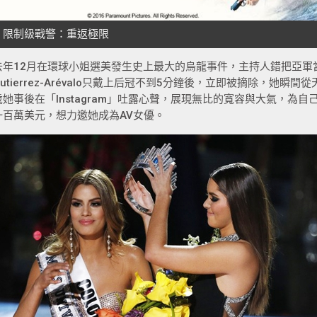
去年12月在環球小姐選美發生史上最大的烏龍事件，主持人錯把亞軍當成
Gutierrez-Arévalo只戴上后冠不到5分鐘後，立即被摘除，她瞬
歲她事後在「Instagram」吐露心聲，展現無比的寬容與大氣，為
一百萬美元，想力邀她成為AV女優。