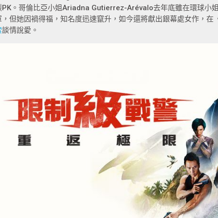
烈PK。哥倫比亞小姐Ariadna Gutierrez-Arévalo去年底雖
軍，但她因禍得福，知名度迅速竄升，如今還將獻出銀幕處女作，在
索
談情說愛。