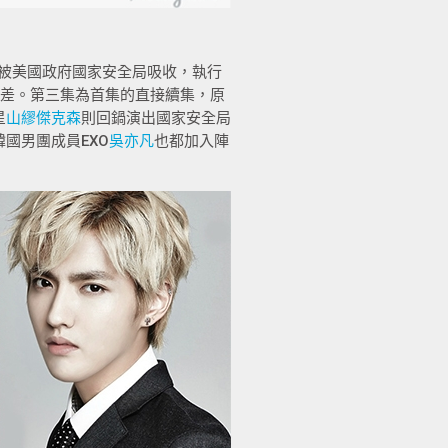
被美國政府國家安全局吸收，執行
差。第三集為首集的直接續集，原
星
山繆傑克森
則回鍋演出國家安全局
國男團成員EXO
吳亦凡
也都加入陣