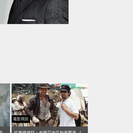
電影飛訊
檢視歷史傷口！馬克華伯格開工重現波士頓爆炸案
哈里遜福特、史蒂芬史匹柏再聚首 《印第安納瓊斯5》拍板定案