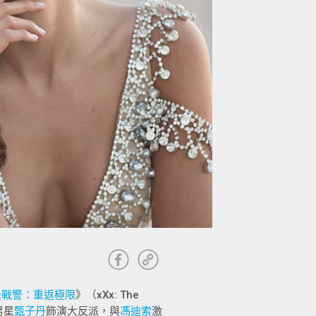
級戰警：重返極限
》（xXx: The
男星
甄子丹
飾演大反派，與
馮迪索
激