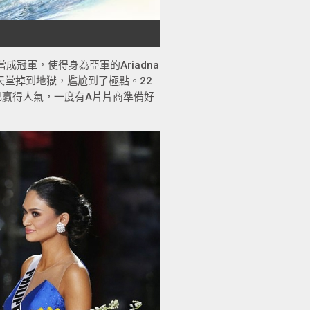
冠軍，使得身為亞軍的Ariadna
間從天堂掉到地獄，尷尬到了極點。22
自己贏得人氣，一度有A片片商準備好