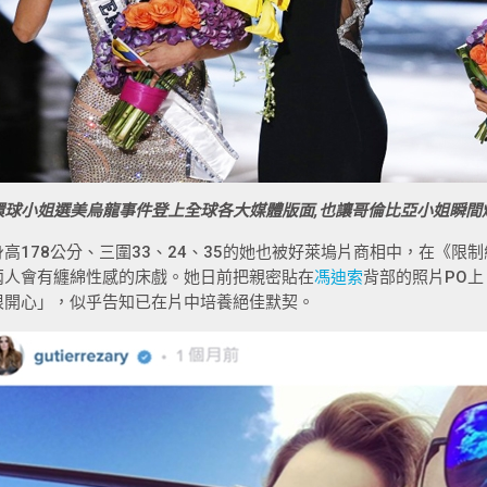
環球小姐
選美烏龍事件登上全球各大媒體版面,也讓哥倫比亞小姐瞬間
身高178公分、三圍33、24、35的她也被好萊塢片商相中，在《限制
兩人會有纏綿性感的床戲。她日前把親密貼在
馮迪索
背部的照片PO上「
很開心」，似乎告知已在片中培養絕佳默契。