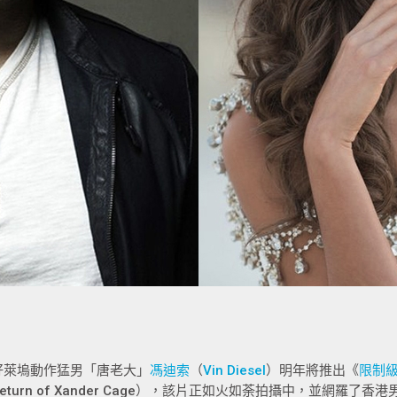
好萊塢動作猛男「唐老大」
馮迪索
（
Vin Diesel
）明年將推出《
限制
Return of Xander Cage），該片正如火如荼拍攝中，並網羅了香港