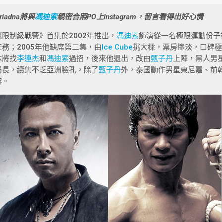
riadna將與
馮迪索
親密合照PO上Instagram，留言看得出好心情
《限制級戰警》首集於2002年推出，
馮迪索
飾演從一名極限運動份子
任務；2005年他缺席第二集，由
Ice Cube
挑大樑，票房慘淡，口碑極
本將找
李連杰
和
馮迪索
過招，後來他退出，改由
甄子丹
上陣，黑人男
局長，續集不乏亞洲臉孔，除了
甄子丹
外，泰國動作男星東尼嘉、前韓
容。