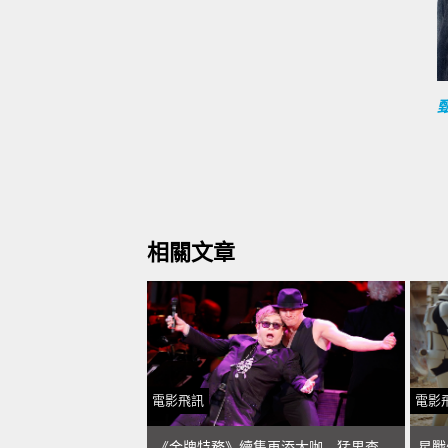
相關文章
電影飛訊
電影
《金牌特務》續集再添大咖 猛男查寧塔圖歌王艾爾頓強加盟