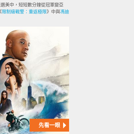
在環球小姐選美中，短短數分鐘從冠軍變亞
《
限制級戰警：重返極限
》中與
馮迪