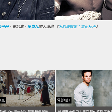
甄子丹
、東尼嘉、
吳亦凡
加入演出 《
限制級戰警：重返極限
》
飛訊
電影飛訊
星戰外傳《俠盜一號》首支預告曝光 甄子丹棒打風暴兵