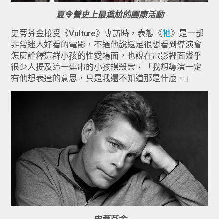
夏令營史上最尷尬的團康活動
史蒂芬金接受《Vulture》專訪時，表態《
牠
》是一部
非常迷人好看的電影，不過他說還是很想看到導演會
怎麼詮釋這群小孩的性愛場面，也說在電影裡面幾乎
很少人提及這一連串的小孩謀殺案，「我想導演一定
有他想表達的意思，只是我還不知道那是什麼。」
史蒂芬金