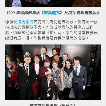
1990 年迷你影集版
《
靈異魔咒
》
尺度比最新電影版小
導演
安迪馬希提
先前提到為何刪去這段，認為這一段
拍出來的意義並不大，才改成以曖昧的接吻方式作
結，還說當他確定執導《
牠
》時，拿到的劇本裡就已
經沒有這一段，他也覺得沒有另外增添的必要。
導演安迪馬希提（後排左）