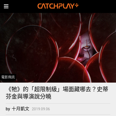
電影飛訊
《牠》的「超限制級」場面藏哪去？史蒂
芬金與導演說分曉
by
十月凱文
2019.09.06