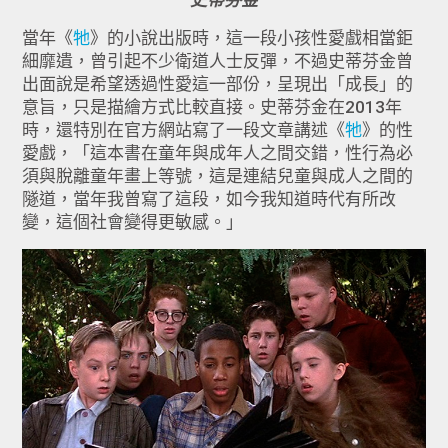
當年《
牠
》的小說出版時，這一段小孩性愛戲相當鉅
細靡遺，曾引起不少衛道人士反彈，不過史蒂芬金曾
出面說是希望透過性愛這一部份，呈現出「成長」的
意旨，只是描繪方式比較直接。史蒂芬金在2013年
時，還特別在官方網站寫了一段文章講述《
牠
》的性
愛戲，「這本書在童年與成年人之間交錯，性行為必
須與脫離童年畫上等號，這是連結兒童與成人之間的
隧道，當年我曾寫了這段，如今我知道時代有所改
變，這個社會變得更敏感。」