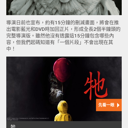
導演日前也宣布，約有15分鐘的刪減畫面，將會在推
出電影藍光和DVD時加回正片，形成全長2個半鐘頭的
完整導演版。雖然他沒有透露這15分鐘包含哪些內
容，但我們起碼知道有「一個片段」不會出現在其
中！