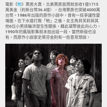
電影《
牠
》票房大賣，北美票房首周就坐收1億1715
萬美金（約新台幣36.4億），台灣票房也突破4000萬
台幣。1986年出版的原作小說中，曾有一段爭議性愛
場面，在下水道打敗「牠」之後，女主角貝芙莉與其
他6位小男孩輪流發生性關係，藉此凝聚彼此向心力。
1990年的舊版影集就未拍出這一段，當然新版也沒
有，而原作小說家史蒂芬金則有一些意見想說。