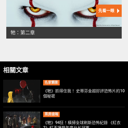
相關文章
名家觀影
《牠》抓得住我！ 史蒂芬金超好評恐怖片的10
個秘密
票房速報
《牠》94狂！橫掃全球刷新恐怖紀錄 《紅衣
2》紅不讓登年度台片冠軍