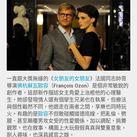
一直跟大獎無緣的《
女朋友的女朋友
》法國同志帥哥
導演
佛杭蘇瓦歐容
（François Ozon）是個非常敏銳的
創作者，這部新作描述女主角愛上治癒他的心理醫
生，她卻發現情人還有個孿生兄弟也在執業，但療法
與個性截然不同，他遊走在兩者之間，享樂也同時玩
火。有趣的是
歐容
不但敢碰觸道德底線，把亂倫、劈
腿、甚至顛覆男攻女受的性愛關係，加以調配，挑釁
觀眾。也在敘事、構圖上大玩假假真真與雙重意象，
耐人尋味，也深具感官之娛。