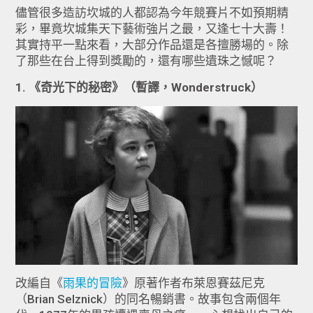
儘管很多造訪坎城的人都認為今年競賽片不如預期精
彩，畢竟坎城集天下藝術強片之最，又逢七十大壽！
其實持平一點來看，大部分作品還是各擅勝場的。除
了那些在台上得到獎勵的，還有哪些遺珠之憾呢？
1. 《奇光下的秘密》（暫譯，Wonderstruck）
改編自《
雨果的冒險
》原著作者布萊恩賽茲尼克
（Brian Selznick）的同名暢銷書。故事包含兩個年