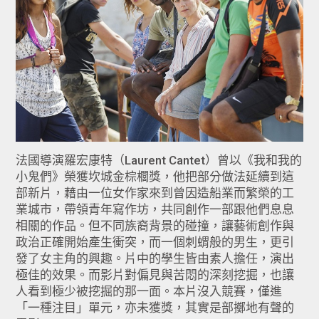
法國導演羅宏康特（Laurent Cantet）曾以《我和我的
小鬼們》榮獲坎城金棕櫚獎，他把部分做法延續到這
部新片，藉由一位女作家來到曾因造船業而繁榮的工
業城市，帶領青年寫作坊，共同創作一部跟他們息息
相關的作品。但不同族裔背景的碰撞，讓藝術創作與
政治正確開始產生衝突，而一個刺蝟般的男生，更引
發了女主角的興趣。片中的學生皆由素人擔任，演出
極佳的效果。而影片對偏見與苦悶的深刻挖掘，也讓
人看到極少被挖掘的那一面。本片沒入競賽，僅進
「一種注目」單元，亦未獲獎，其實是部擲地有聲的