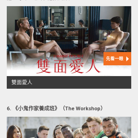
6. 《小鬼作家養成班》（The Workshop）