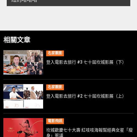
相關文章
名家觀影
登入電影去旅行 #3 七十屆坎城影展（下）
名家觀影
登入電影去旅行 #2 七十屆坎城影展（上）
電影飛訊
坎城歡慶七十大壽 紅吱吱海報幫經典女星「瘦
身」惹議