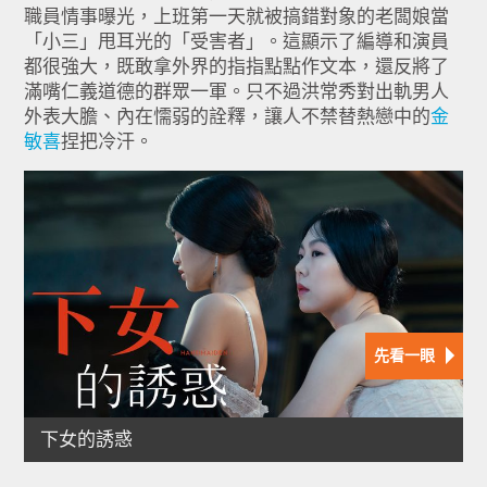
職員情事曝光，上班第一天就被搞錯對象的老闆娘當
「小三」甩耳光的「受害者」。這顯示了編導和演員
都很強大，既敢拿外界的指指點點作文本，還反將了
滿嘴仁義道德的群眾一軍。只不過洪常秀對出軌男人
外表大膽、內在懦弱的詮釋，讓人不禁替熱戀中的
金
敏喜
捏把冷汗。