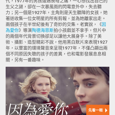
代，1977年的男孩遭遇喪母之痛，一心想找出自己的
生父之謎，卻在一次暴風雨的閃電意外中，失去聽
力；另一個是1927年，主角則是天生聽障的女孩，她
著迷收集一位女明星的所有剪報，並為她離家出走。
兩個孩子在半世紀後有了奇妙的交集。老實說，《
因
為愛你
》導演
陶德海恩斯
拍小孩戲並不拿手，但片中
的兩個年代背景切換卻足以讓他大展身手。除了美
術、攝影、造型精彩不說，他用黑白默片來表現1927
年，以豐富的環境聲音來呈現1977年，不僅凸顯出兩
個不同原因失聰的孩子的差異，也和電影發展息息相
關，另有一番趣味。