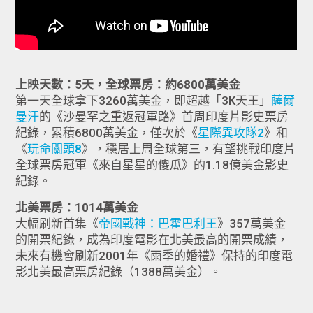
上映天數：5天，全球票房：約6800萬美金
第一天全球拿下3260萬美金，即超越「3K天王」
薩爾
曼汗
的《沙曼罕之重返冠軍路》首周印度片影史票房
紀錄，累積6800萬美金，僅次於《
星際異攻隊2
​​​​​​​》和
《
玩命關頭8
》，穩居上周全球第三，有望挑戰印度片
全球票房冠軍《來自星星的傻瓜》的1.18億美金影史
紀錄。
北美票房：1014萬美金
大幅刷新首集《
帝國戰神：巴霍巴利王
》357萬美金
的開票紀錄，成為印度電影在北美最高的開票成績，
未來有機會刷新2001年《雨季的婚禮》保持的印度電
影北美最高票房紀錄（1388萬美金）。