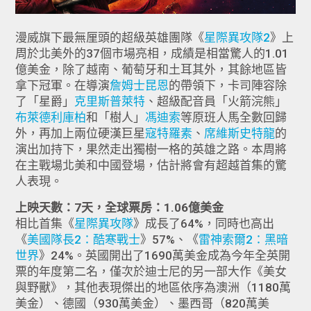
漫威旗下最無厘頭的超級英雄團隊《
星際異攻隊2
》上
周於北美外的37個市場亮相，成績是相當驚人的1.01
億美金，除了越南、葡萄牙和土耳其外，其餘地區皆
拿下冠軍。在導演
詹姆士昆恩
的帶領下，卡司陣容除
了「星爵」
克里斯普萊特
、超級配音員「火箭浣熊」
布萊德利庫柏
和「樹人」
馮迪索
等原班人馬全數回歸
外，再加上兩位硬漢巨星
寇特羅素
、
席維斯史特龍
的
演出加持下，果然走出獨樹一格的英雄之路。本周將
在主戰場北美和中國登場，估計將會有超越首集的驚
人表現。
上映天數：7天，全球票房：1.06億美金
相比首集《
星際異攻隊
》成長了64%，同時也高出
《
美國隊長2：酷寒戰士
》57%、《
雷神索爾2：黑暗
世界
》24%。英國開出了1690萬美金成為今年全英開
票的年度第二名，僅次於迪士尼的另一部大作《美女
與野獸》，其他表現傑出的地區依序為澳洲（1180萬
美金）、德國（930萬美金）、墨西哥（820萬美