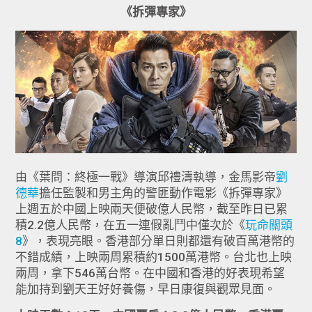
《拆彈專家》
由《葉問：終極一戰》導演邱禮濤執導，金馬影帝
劉
德華
擔任監製和男主角的警匪動作電影《拆彈專家》
上週五於中國上映兩天便破億人民幣，截至昨日已累
積2.2億人民幣，在五一連假亂鬥中僅次於《
玩命關頭
8
》，表現亮眼。香港部分單日則都還有破百萬港幣的
不錯成績，上映兩周累積約1500萬港幣。台北也上映
兩周，拿下546萬台幣。在中國和香港的好表現希望
能加持到劉天王好好養傷，早日康復與觀眾見面。