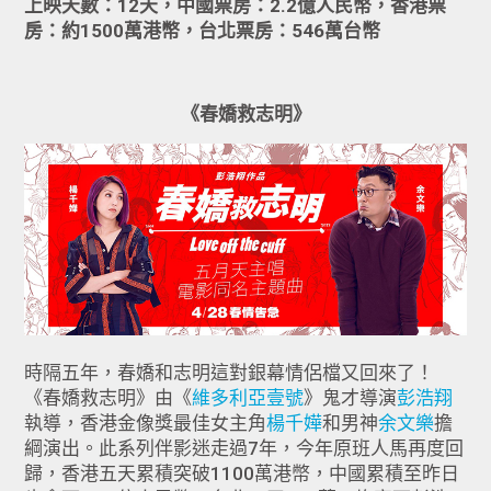
上映天數：12天，中國票房：2.2億人民幣，香港票
房：約1500萬港幣，台北票房：546萬台幣
《春嬌救志明》
時隔五年，春嬌和志明這對銀幕情侶檔又回來了！
《春嬌救志明》由《
維多利亞壹號
》鬼才導演
彭浩翔
執導，香港金像獎最佳女主角
楊千嬅
和男神
余文樂
擔
綱演出。此系列伴影迷走過7年，今年原班人馬再度回
歸，香港五天累積突破1100萬港幣，中國累積至昨日