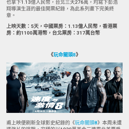
也拿下1.13億人民幣，台北三天276萬，均寫下彭浩
翔導演生涯的最佳開票紀錄，為此系列畫下完美終
章。
上映天數：5天，中國票房：1.13億人民幣，香港票
房：約1100萬港幣，台北票房：317萬台幣
《
玩命關頭8
》
甫上映便刷新全球影史紀錄的《
玩命關頭8
》本周未遭