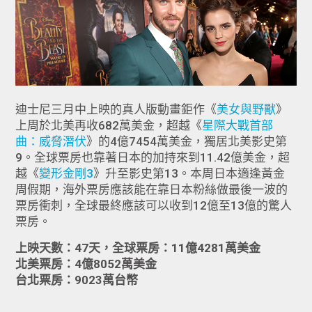
迪士尼三月中上映的真人版動畫鉅作《
美女與野獸
》
上周於北美再收682萬美金，超越《
星際大戰首部
曲：威脅潛伏
》的4億7454萬美金，獨居北美影史第
9。全球票房也靠著日本的加持來到11.42億美金，超
越《
變形金剛3
》升至影史第13。本周日本適逢黃金
周假期，海外票房應該能在靠日本粉絲做最後一波的
票房衝刺，全球最終應該可以收到12億至13億的驚人
票房。
上映天數：47天，全球票房：11億4281萬美金
北美票房：4億8052萬美金
台北票房：9023萬台幣