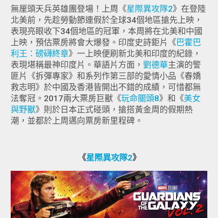
無厘頭天兵英雄團登場！上周《
星際異攻隊2
》在登陸
北美前，先趁勞動節連假於全球34個地區搶先上映，
表現亮眼收下34個地區的冠軍，本周將在北美和中國
上映，預估票房將會大爆發。印度史詩鉅片《
巴霍巴
利王：磅礴終章
》一上映便刷新北美和印度的紀錄，
表現堪稱最神印度片。華語片方面，
劉德華
主演的警
匪片《拆彈專家》和系列作第三部的愛情小品《春嬌
救志明》於中國及香港皆開出不錯的成績，可惜都無
法奪冠。2017兩大票房巨獸《
玩命關頭8
》和《
美女
與野獸
》則於日本正式碰頭，搶搭黃金周的假期熱
潮，並都於上周邁向票房新里程碑。
《
星際異攻隊2
》