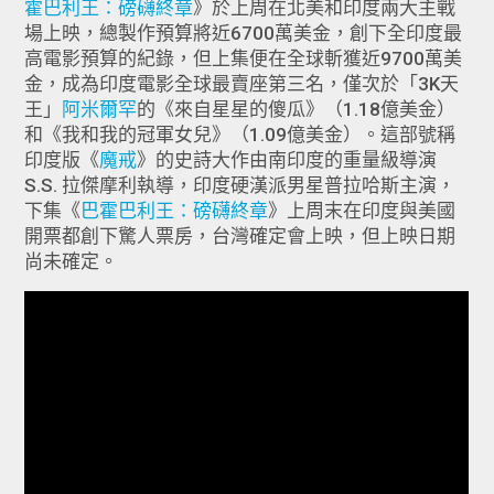
霍巴利王：磅礴終章
》於上周在北美和印度兩大主戰
場上映，總製作預算將近6700萬美金，創下全印度最
高電影預算的紀錄，但上集便在全球斬獲近9700萬美
金，成為印度電影全球最賣座第三名，僅次於「3K天
王」
阿米爾罕
的《來自星星的傻瓜》（1.18億美金）
和《我和我的冠軍女兒》（1.09億美金）。這部號稱
印度版《
魔戒
》的史詩大作由南印度的重量級導演
S.S. 拉傑摩利執導，印度硬漢派男星普拉哈斯主演，
下集《
巴霍巴利王：磅礴終章
​​​​​​​》上周末在印度與美國
開票都創下驚人票房，台灣確定會上映，但上映日期
尚未確定。