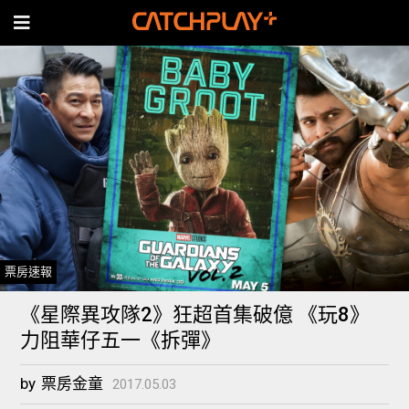
票房速報
《星際異攻隊2》狂超首集破億 《玩8》
力阻華仔五一《拆彈》
by
票房金童
2017.05.03