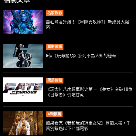
名家觀影
最狂隊友升級！《星際異攻隊2》新成員大揭
密
電影飛訊
8個《玩命關頭》系列不為人知的秘辛
票房速報
《玩命》八度超車影史第一 《美女》夯破10億
《目擊者》倒吃甘蔗
A輯推薦
如果看完《我和我的冠軍女兒》意猶未盡，千
萬別錯過以下七部電影