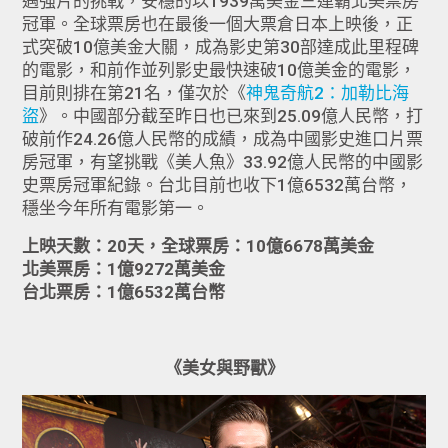
遇強片的挑戰，安穩的以1939萬美金三連霸北美票房
冠軍。全球票房也在最後一個大票倉日本上映後，正
式突破10億美金大關，成為影史第30部達成此里程碑
的電影，和前作並列影史最快速破10億美金的電影，
目前則排在第21名，僅次於《
神鬼奇航2：加勒比海
盜
》。中國部分截至昨日也已來到25.09億人民幣，打
破前作24.26億人民幣的成績，成為中國影史進口片票
房冠軍，有望挑戰《美人魚》33.92億人民幣的中國影
史票房冠軍紀錄。台北目前也收下1億6532萬台幣，
穩坐今年所有電影第一。
上映天數：20天，全球票房：10億6678萬美金
北美票房：1億9272萬美金
台北票房：1億6532萬台幣
《美女與野獸》