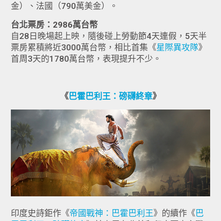
金）、法國（790萬美金）。
台北票房：2986萬台幣
自28日晚場起上映，隨後碰上勞動節4天連假，5天半
票房累積將近3000萬台幣，相比首集《
星際異攻隊
》
首周3天的1780萬台幣，表現提升不少。
《
巴霍巴利王：磅礴終章
》
印度史詩鉅作《
帝國戰神：巴霍巴利王
》的續作《
巴