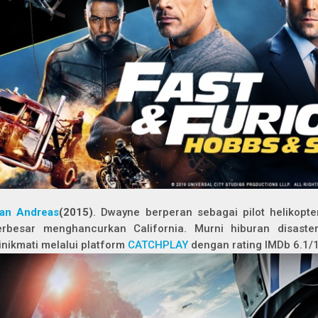
an Andreas
(2015)
. Dwayne berperan sebagai pilot helikop
erbesar menghancurkan California. Murni hiburan disaste
inikmati melalui platform
CATCHPLAY
dengan rating IMDb 6.1/