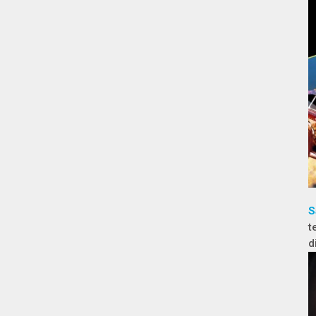
S
t
d