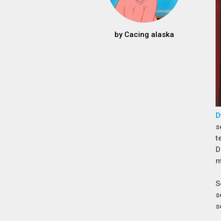
by
Cacing alaska
D
s
t
D
m
S
s
s