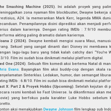
he Smashing Machine (2025)
. Ini adalah proyek yang pal
eninggalkan zona nyaman film blockbuster, Dwayne bekerja
restisius, A24. Ia memerankan Mark Kerr, legenda MMA dun
ecanduan. Penampilannya disini diprediksi akan menjadi perf
erius dalam kariernya. Dengan rating IMDb : 7.9/10 membua
erforma akting paling dramatis dalam kariernya.
oana 2 (2024)
. Dwayne kembali mengisi suara Maui, manusi
rang. Sekuel yang sangat dinanti dari Disney ini membawa k
engan lagu-lagu baru yang tidak kalah catchy dari “You're 
.3/10. Film ini sudah bisa dinikmati melalui platform digital.
ed One (2024)
. Sebuah film komedi aksi bertema Natal di m
hris Evans
. Bayangkan film aksi buddy-cop dengan skala ra
enyelamatan Sinterklas. Ledakan, humor, dan semangat libur
ating IMDb : 6.8/10. Film ini sudah bisa dinikmati melalui platfor
ast X: Part 2 & Proyek Hobbs (Upcoming)
. Setelah kejutan di 
ecara resmi kembali ke Fast Universe. Ia dikonfirmasi akan m
ovie) yang berfokus pada karakter Luke Hobbs sebelum k
oretto.
onton aksi menakjubkan
Dwayne Johnson
film lengkap sub Ind