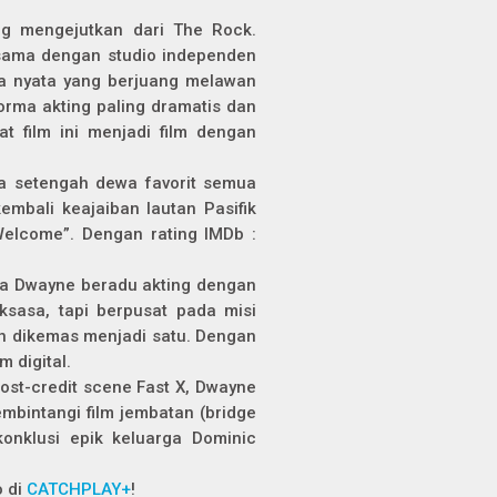
ing mengejutkan dari The Rock.
 sama dengan studio independen
ia nyata yang berjuang melawan
orma akting paling dramatis dan
t film ini menjadi film dengan
a setengah dewa favorit semua
embali keajaiban lautan Pasifik
Welcome”. Dengan rating IMDb :
ana Dwayne beradu akting dengan
ksasa, tapi berpusat pada misi
an dikemas menjadi satu. Dengan
m digital.
post-credit scene Fast X, Dwayne
embintangi film jembatan (bridge
onklusi epik keluarga Dominic
o di
CATCHPLAY+
!