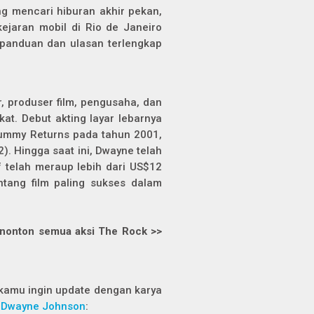
g mencari hiburan akhir pekan,
kejaran mobil di Rio de Janeiro
 panduan dan ulasan terlengkap
, produser film, pengusaha, dan
t. Debut akting layar lebarnya
Mummy Returns pada tahun 2001,
). Hingga saat ini, Dwayne telah
if telah meraup lebih dari US$12
ntang film paling sukses dalam
 nonton semua aksi The Rock >>
a kamu ingin update dengan karya
i
Dwayne Johnson
: