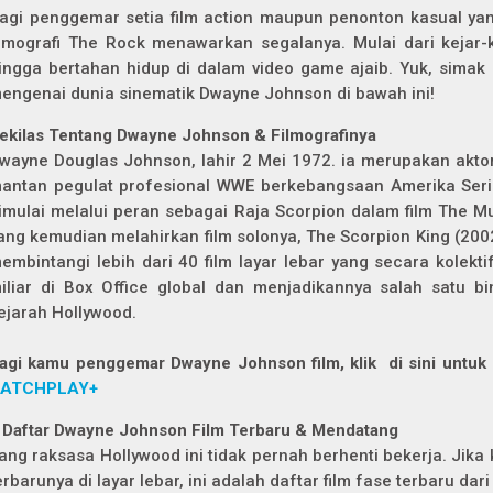
agi penggemar setia film action maupun penonton kasual yan
ilmografi The Rock menawarkan segalanya. Mulai dari kejar-
ingga bertahan hidup di dalam video game ajaib. Yuk, simak
engenai dunia sinematik Dwayne Johnson di bawah ini!
ekilas Tentang Dwayne Johnson & Filmografinya
wayne Douglas Johnson, lahir 2 Mei 1972. ia merupakan aktor
antan pegulat profesional WWE berkebangsaan Amerika Serika
imulai melalui peran sebagai Raja Scorpion dalam film The 
ang kemudian melahirkan film solonya, The Scorpion King (2002
embintangi lebih dari 40 film layar lebar yang secara kolekt
iliar di Box Office global dan menjadikannya salah satu bi
ejarah Hollywood.
agi kamu penggemar Dwayne Johnson film, klik di sini untuk
ATCHPLAY+
 Daftar Dwayne Johnson Film Terbaru & Mendatang
ang raksasa Hollywood ini tidak pernah berhenti bekerja. Jik
erbarunya di layar lebar, ini adalah daftar film fase terbaru dar