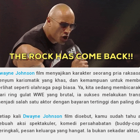
wayne Johnson
film menyajikan karakter seorang pria raksasa
enyum karismatik yang khas, dan kemampuan untuk memb
erlihat seperti olahraga pagi biasa. Ya, kita sedang membica
ari ring gulat WWE yang brutal, ia sukses melakukan transi
enjadi salah satu aktor dengan bayaran tertinggi dan paling di
etiap kali
Dwayne Johnson
film disebut, kamu sudah tahu 
ebuah aksi spektakuler, komedi persahabatan (buddy-c
eringkali, pesan keluarga yang hangat. Ia bukan sekadar aktor,