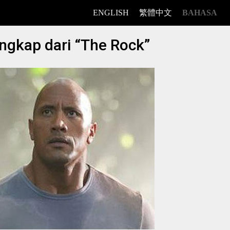
ENGLISH
繁體中文
BAHASA
ngkap dari “The Rock”