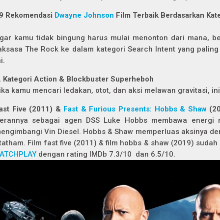
9 Rekomendasi
Dwayne Johnson
Film Terbaik Berdasarkan Kat
gar kamu tidak bingung harus mulai menonton dari mana, ber
aksasa The Rock ke dalam kategori Search Intent yang palin
i.
. Kategori Action & Blockbuster Superheboh
ika kamu mencari ledakan, otot, dan aksi melawan gravitasi, ini
ast Five (2011) &
Fast & Furious Presents: Hobbs & Shaw
(20
erannya sebagai agen DSS Luke Hobbs membawa energi m
engimbangi Vin Diesel. Hobbs & Shaw memperluas aksinya d
tatham. Film fast five (2011) & film hobbs & shaw (2019) sudah
ATCHPLAY
dengan rating IMDb 7.3/10 dan 6.5/10.