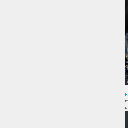
R
m
d