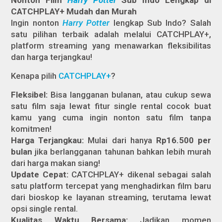
Nonton Film
Harry Potter
Sub Indo Lengkap di
CATCHPLAY+ Mudah dan Murah
Ingin nonton
Harry Potter
lengkap Sub Indo? Salah
satu pilihan terbaik adalah melalui CATCHPLAY+,
platform streaming yang menawarkan fleksibilitas
dan harga terjangkau!
Kenapa pilih
CATCHPLAY+
?
Fleksibel:
Bisa langganan bulanan, atau cukup sewa
satu film saja lewat fitur single rental cocok buat
kamu yang cuma ingin nonton satu film tanpa
komitmen!
Harga Terjangkau:
Mulai dari hanya
Rp16.500 per
bulan
jika berlangganan tahunan bahkan lebih murah
dari harga makan siang!
Update Cepat:
CATCHPLAY+ dikenal sebagai salah
satu platform tercepat yang menghadirkan film baru
dari bioskop ke layanan streaming, terutama lewat
opsi single rental.
Kualitas Waktu Bersama:
Jadikan momen