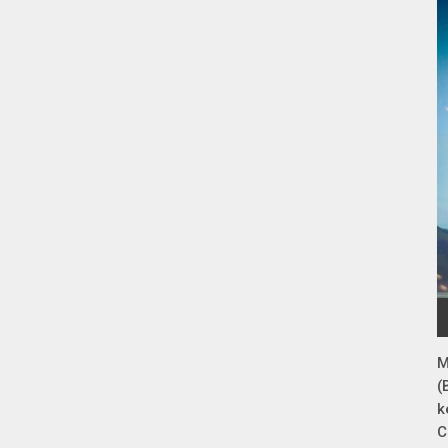
M
(
k
C