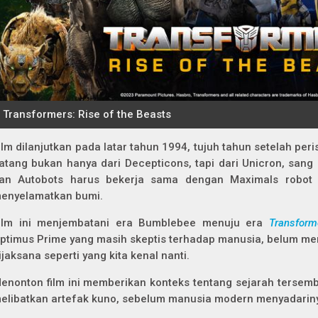
ilm dilanjutkan pada latar tahun 1994, tujuh tahun setelah p
atang bukan hanya dari Decepticons, tapi dari Unicron, san
an Autobots harus bekerja sama dengan Maximals robot
enyelamatkan bumi.
ilm ini menjembatani era Bumblebee menuju era
Transform
ptimus Prime yang masih skeptis terhadap manusia, belum me
ijaksana seperti yang kita kenal nanti.
enonton film ini memberikan konteks tentang sejarah tersem
elibatkan artefak kuno, sebelum manusia modern menyadariny