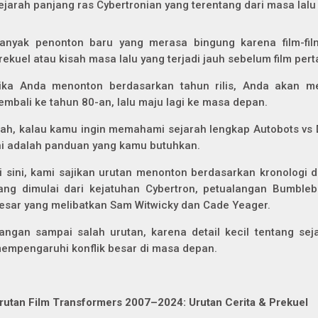
ejarah panjang ras Cybertronian yang terentang dari masa lal
anyak penonton baru yang merasa bingung karena film-fil
rekuel atau kisah masa lalu yang terjadi jauh sebelum film per
ika Anda menonton berdasarkan tahun rilis, Anda akan me
embali ke tahun 80-an, lalu maju lagi ke masa depan.
ah, kalau kamu ingin memahami sejarah lengkap Autobots vs D
ni adalah panduan yang kamu butuhkan.
i sini, kami sajikan urutan menonton berdasarkan kronologi 
ang dimulai dari kejatuhan Cybertron, petualangan Bumbleb
esar yang melibatkan Sam Witwicky dan Cade Yeager.
angan sampai salah urutan, karena detail kecil tentang sej
empengaruhi konflik besar di masa depan.
rutan Film Transformers 2007–2024: Urutan Cerita & Prekuel