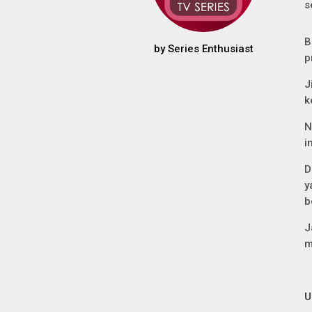
s
B
by
Series Enthusiast
p
J
k
N
i
D
y
b
J
m
U