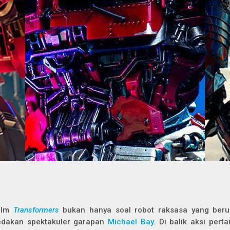
ilm
Transformers
bukan hanya soal robot raksasa yang ber
edakan spektakuler garapan
Michael Bay
. Di balik aksi pert