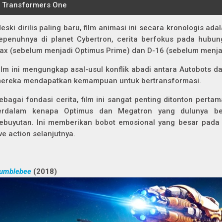
eski dirilis paling baru, film animasi ini secara kronologis a
epenuhnya di planet Cybertron, cerita berfokus pada hubu
ax (sebelum menjadi Optimus Prime) dan D-16 (sebelum menja
ilm ini mengungkap asal-usul konflik abadi antara Autobots 
ereka mendapatkan kemampuan untuk bertransformasi.
ebagai fondasi cerita, film ini sangat penting ditonton pert
erdalam kenapa Optimus dan Megatron yang dulunya be
ebuyutan. Ini memberikan bobot emosional yang besar pada p
ive action selanjutnya.
umblebee
(2018)