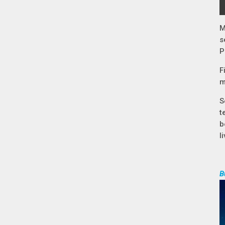
M
s
P
F
m
S
t
b
l
B