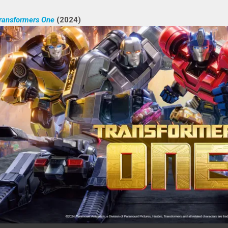
ransformers One
(2024)