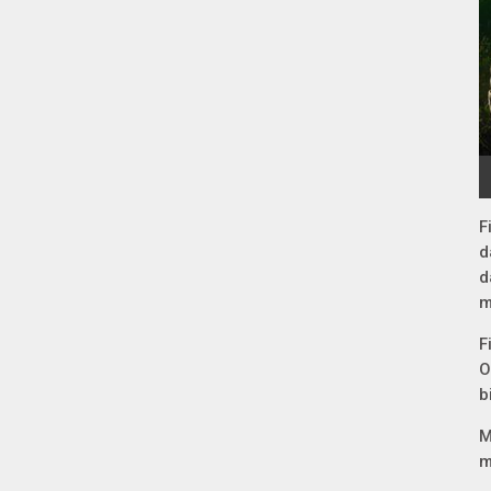
F
d
d
m
F
O
b
M
m