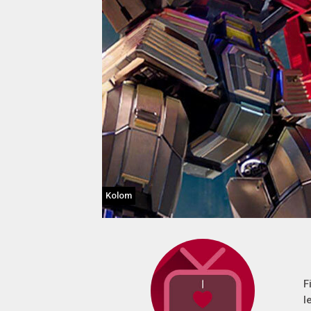
Kolom
F
l