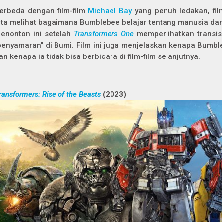
erbeda dengan film-film
Michael Bay
yang penuh ledakan, film
ita melihat bagaimana Bumblebee belajar tentang manusia da
enonton ini setelah
Transformers One
memperlihatkan transisi
penyamaran" di Bumi. Film ini juga menjelaskan kenapa Bumb
an kenapa ia tidak bisa berbicara di film-film selanjutnya.
ransformers: Rise of the Beasts
(2023)