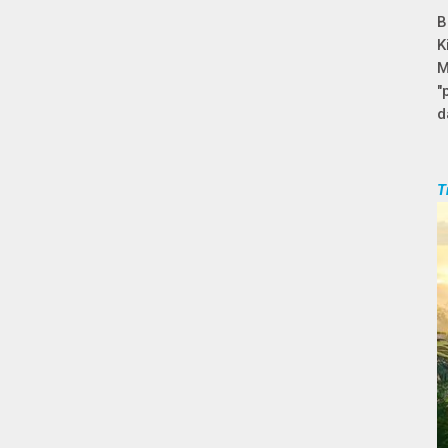
B
K
M
"
d
T