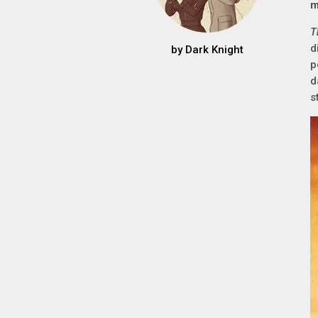
m
T
d
by
Dark Knight
p
d
s