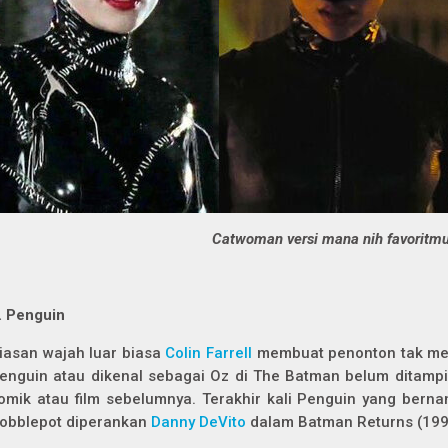
Catwoman versi mana nih favoritm
. Penguin
iasan wajah luar biasa
Colin Farrell
membuat penonton tak meng
enguin atau dikenal sebagai Oz di
The Batman
belum ditampil
omik atau film sebelumnya. Terakhir kali Penguin yang bern
obblepot diperankan
Danny DeVito
dalam
Batman Returns
(199