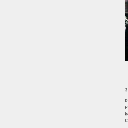
3
R
P
k
C