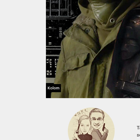
Kolom
T
s