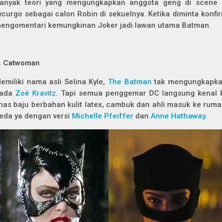
anyak teori yang mengungkapkan anggota geng di
scene
ycurgo sebagai calon Robin di sekuelnya. Ketika diminta konfi
engomentari kemungkinan Joker jadi lawan utama Batman.
.
Catwoman
emiliki nama asli Selina Kyle,
The Batman
tak mengungkapka
ada
Zoë Kravitz
. Tapi semua penggemar DC langsung kenal 
has baju berbahan kulit latex, cambuk dan ahli masuk ke ruma
eda ya dengan versi
Michelle Pfeiffer
dan
Anne Hathaway
.