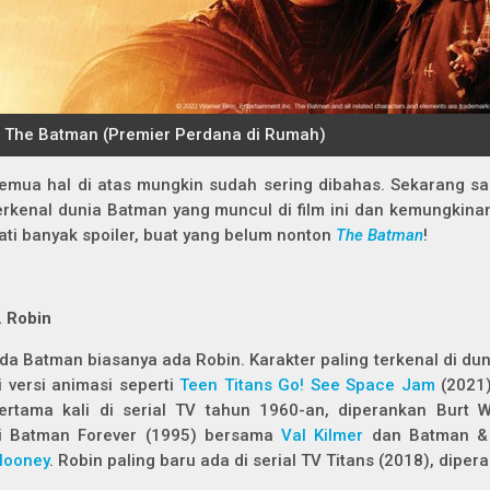
emua hal di atas mungkin sudah sering dibahas. Sekarang sa
erkenal dunia Batman yang muncul di film ini dan kemungkinan
ati banyak
spoiler
, buat yang belum nonton
The Batman
!
. Robin
da Batman biasanya ada Robin. Karakter paling terkenal di duni
i versi animasi seperti
Teen Titans Go! See Space Jam
(2021)
ertama kali di serial TV tahun 1960-an, diperankan Burt 
i
Batman Forever
(1995) bersama
Val Kilmer
dan
Batman &
looney
. Robin paling baru ada di serial TV
Titans
(2018), diper