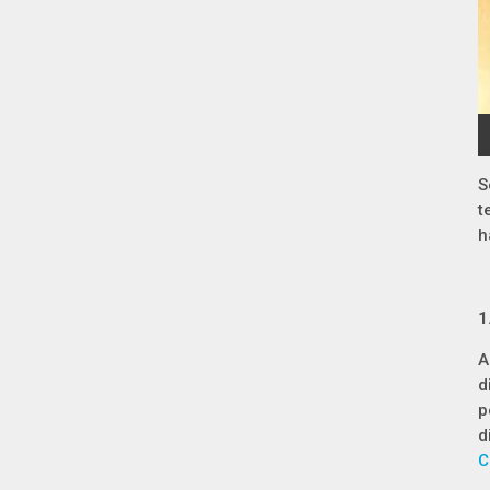
S
t
h
1
A
d
p
d
C