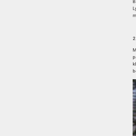
B
L
m
2
M
p
k
b