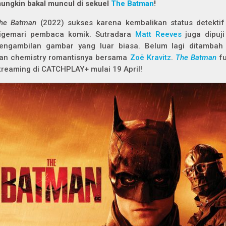
ungkin bakal muncul di sekuel
The Batman
!
he Batman
(2022) sukses karena kembalikan status detektif
igemari pembaca komik. Sutradara
Matt Reeves
juga dipuj
engambilan gambar yang luar biasa. Belum lagi ditambah
an
chemistry
romantisnya bersama
Zoë Kravitz
.
The Batman
f
treaming di CATCHPLAY+ mulai 19 April!