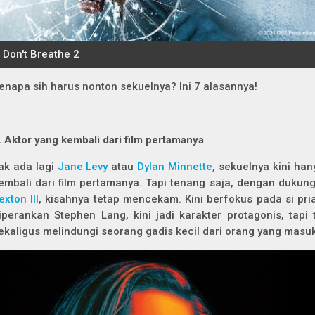
enapa sih harus nonton sekuelnya? Ini 7 alasannya!
.
Aktor yang kembali dari film pertamanya
ak ada lagi
Jane Levy
atau
Dylan Minnette
, sekuelnya kini han
embali dari film pertamanya. Tapi tenang saja, dengan duku
exton III
, kisahnya tetap mencekam. Kini berfokus pada si pr
iperankan Stephen Lang, kini jadi karakter protagonis, tapi
ekaligus melindungi seorang gadis kecil dari orang yang mas