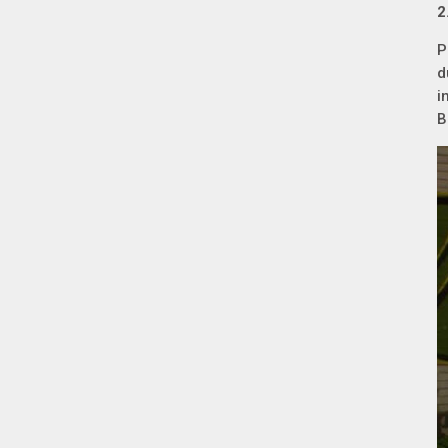
2
P
d
i
B