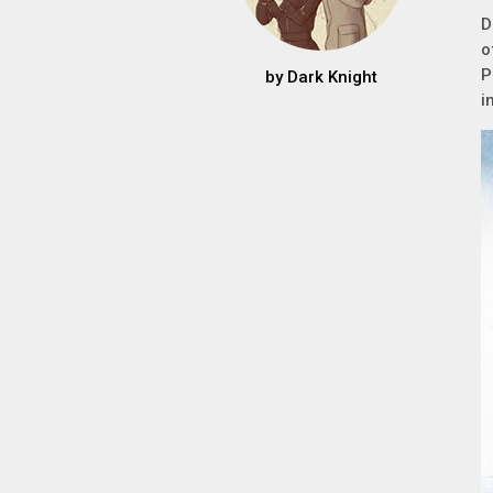
D
o
P
by
Dark Knight
i