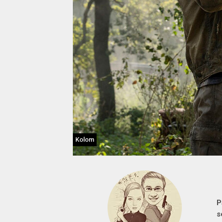
Kolom
P
s