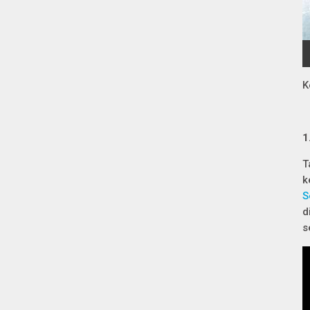
K
1
T
k
S
d
s