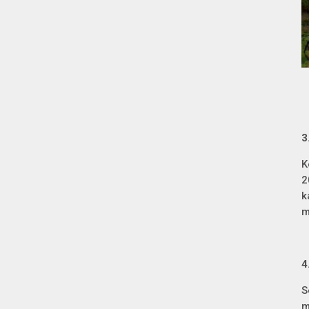
3
K
2
k
m
4
S
m