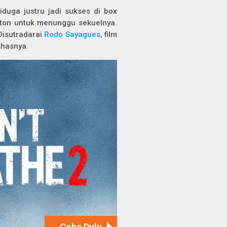
iduga justru jadi sukses di box
nton untuk menunggu sekuelnya.
Disutradarai
Rodo Sayagues
, film
khasnya.