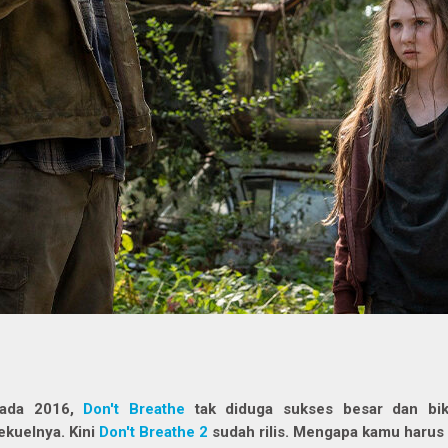
ada 2016,
Don't Breathe
tak diduga sukses besar dan biki
ekuelnya. Kini
Don't Breathe 2
sudah rilis. Mengapa kamu harus 