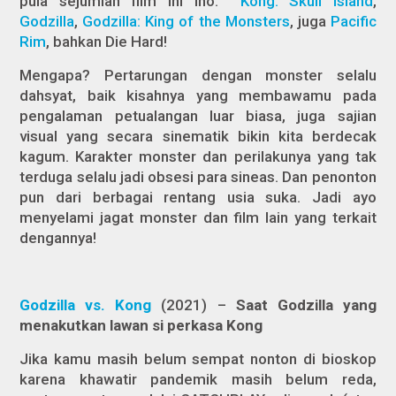
pula sejumlah film ini lho:
Kong: Skull Island
,
Godzilla
,
Godzilla: King of the Monsters
,
juga
Pacific
Rim
,
bahkan
Die Hard
!
Mengapa? Pertarungan dengan monster selalu
dahsyat, baik kisahnya yang membawamu pada
pengalaman petualangan luar biasa, juga sajian
visual yang secara sinematik bikin kita berdecak
kagum. Karakter monster dan perilakunya yang tak
terduga selalu jadi obsesi para sineas. Dan penonton
pun dari berbagai rentang usia suka. Jadi ayo
menyelami jagat monster dan film lain yang terkait
dengannya!
Godzilla vs. Kong
(2021) –
Saat Godzilla yang
menakutkan lawan si perkasa Kong
Jika kamu masih belum sempat nonton di bioskop
karena khawatir pandemik masih belum reda,