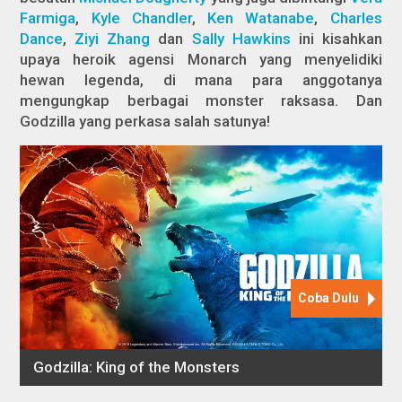
Farmiga
,
Kyle Chandler
,
Ken Watanabe
,
Charles
Dance
,
Ziyi Zhang
dan
Sally Hawkins
ini kisahkan
upaya heroik agensi Monarch yang menyelidiki
hewan legenda, di mana para anggotanya
mengungkap berbagai monster raksasa. Dan
Godzilla yang perkasa salah satunya!