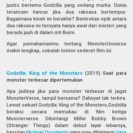
justru bertemu Godzilla yang sedang murka. Dunia
terancam hancur jika dua raksasa bertempur.
Bagaimana kisah ini berakhir? Bentrokan epik antara
dua raksasa ini ternyata hanya awal dari misteri yang
berada jauh di dalam inti Bumi.
Agar pemahamanmu tentang MonsterUniverse
makin lengkap, cobalah tonton sederet film ini:
Godzilla: King of the Monsters
(2019)
Saat para
monster terbesar dipertemukan
Apa jadinya jika para monster terbesar di jagat
MonsterVerse, tampil bersama? Dahsyat tak terkira.
Lewat sekuel
Godzilla: King of the Monsters,
Godzilla
beraksi secara memukau di film ketiga
Monsterverse. Dibintangi Millie Bobby Brown
(
Stranger Things
) dalam debut layar lebarnya,
besutan
Michael Dougherty
yang juga dibintangi
Vera