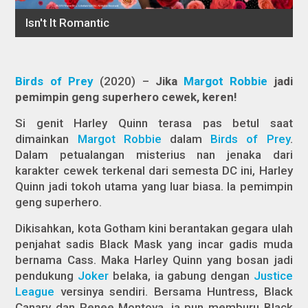
Birds of Prey
(2020) –
Jika
Margot Robbie
jadi
pemimpin geng superhero cewek, keren!
Si genit Harley Quinn terasa pas betul saat
dimainkan
Margot Robbie
dalam
Birds of Prey
.
Dalam petualangan misterius nan jenaka dari
karakter cewek terkenal dari semesta DC ini, Harley
Quinn jadi tokoh utama yang luar biasa. Ia pemimpin
geng superhero.
Dikisahkan, kota Gotham kini berantakan gegara ulah
penjahat sadis Black Mask yang incar gadis muda
bernama Cass. Maka Harley Quinn yang bosan jadi
pendukung
Joker
belaka, ia gabung dengan
Justice
League
versinya sendiri. Bersama Huntress, Black
Canary dan Renee Montoya, ia pun memburu Black