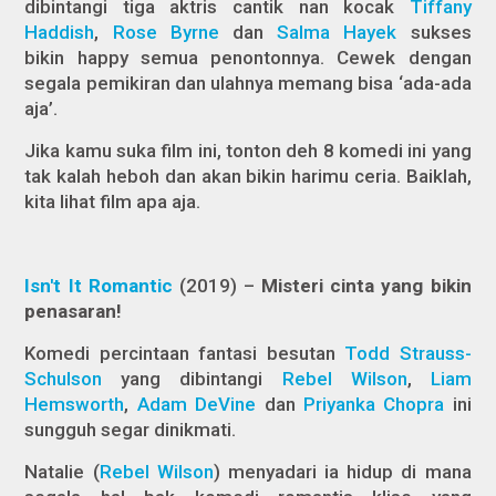
dibintangi tiga aktris cantik nan kocak
Tiffany
Haddish
,
Rose Byrne
dan
Salma Hayek
sukses
bikin
happy
semua penontonnya. Cewek dengan
segala pemikiran dan ulahnya memang bisa ‘ada-ada
aja’.
Jika kamu suka film ini, tonton deh 8 komedi ini yang
tak kalah heboh dan akan bikin harimu ceria. Baiklah,
kita lihat film apa aja.
Isn't It Romantic
(2019)
–
Misteri cinta yang bikin
penasaran!
Komedi percintaan fantasi besutan
Todd Strauss-
Schulson
yang dibintangi
Rebel Wilson
,
Liam
Hemsworth
,
Adam DeVine
dan
Priyanka Chopra
ini
sungguh segar dinikmati.
Natalie (
Rebel Wilson
) menyadari ia hidup di mana