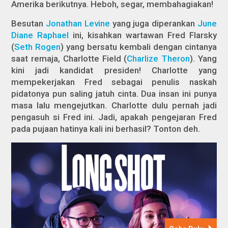
Amerika berikutnya. Heboh, segar, membahagiakan!
Besutan
Jonathan Levine
yang juga diperankan
June
Diane Raphael
ini, kisahkan wartawan Fred Flarsky
(
Seth Rogen
) yang bersatu kembali dengan cintanya
saat remaja, Charlotte Field (
Charlize Theron
). Yang
kini jadi kandidat presiden! Charlotte yang
mempekerjakan Fred sebagai penulis naskah
pidatonya pun saling jatuh cinta. Dua insan ini punya
masa lalu mengejutkan. Charlotte dulu pernah jadi
pengasuh si Fred ini. Jadi, apakah pengejaran Fred
pada pujaan hatinya kali ini berhasil? Tonton deh.