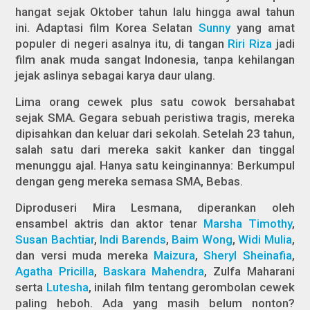
hangat sejak Oktober tahun lalu hingga awal tahun
ini. Adaptasi film Korea Selatan
Sunny
yang amat
populer di negeri asalnya itu, di tangan
Riri Riza
jadi
film anak muda sangat Indonesia, tanpa kehilangan
jejak aslinya sebagai karya daur ulang.
Lima orang cewek plus satu cowok bersahabat
sejak SMA. Gegara sebuah peristiwa tragis, mereka
dipisahkan dan keluar dari sekolah. Setelah 23 tahun,
salah satu dari mereka sakit kanker dan tinggal
menunggu ajal. Hanya satu keinginannya: Berkumpul
dengan geng mereka semasa SMA, Bebas.
Diproduseri Mira Lesmana, diperankan oleh
ensambel aktris dan aktor tenar
Marsha Timothy
,
Susan Bachtiar
,
Indi Barends
,
Baim Wong
,
Widi Mulia
,
dan versi muda mereka
Maizura
,
Sheryl Sheinafia
,
Agatha Pricilla
,
Baskara Mahendra
, Zulfa Maharani
serta
Lutesha
, inilah film tentang gerombolan cewek
paling heboh. Ada yang masih belum nonton?