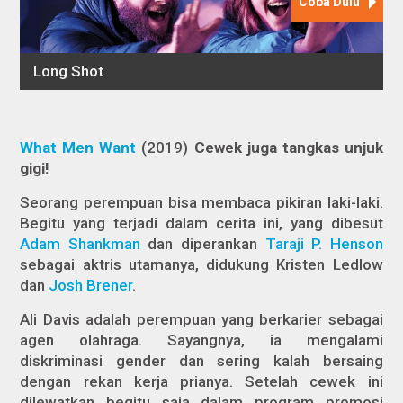
What Men Want
(2019)
Cewek juga tangkas unjuk
gigi!
Seorang perempuan bisa membaca pikiran laki-laki.
Begitu yang terjadi dalam cerita ini, yang dibesut
Adam Shankman
dan diperankan
Taraji P. Henson
sebagai aktris utamanya, didukung Kristen Ledlow
dan
Josh Brener
.
Ali Davis adalah perempuan yang berkarier sebagai
agen olahraga. Sayangnya, ia mengalami
diskriminasi gender dan sering kalah bersaing
dengan rekan kerja prianya. Setelah cewek ini
dilewatkan begitu saja dalam program promosi