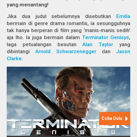
yang menantang!
Jika dua judul sebelumnya disebutkan
Emilia
bermain di genre drama romantis, ia sesungguhnya
tak hanya berperan di film yang ‘manis-manis sedih’
aja lho. Ia juga bermain dalam
Terminator Genisys
,
laga petualangan besutan
Alan Taylor
yang
dibintangi
Arnold Schwarzenegger
dan
Jason
Clarke
.