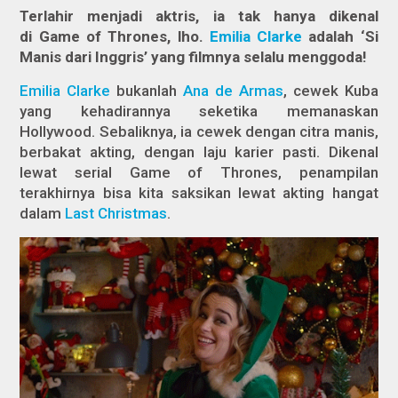
Terlahir menjadi aktris, ia tak hanya dikenal
di
Game of Thrones
, lho.
Emilia Clarke
adalah ‘Si
Manis dari Inggris’ yang filmnya selalu menggoda!
Emilia Clarke
bukanlah
Ana de Armas
, cewek Kuba
yang kehadirannya seketika memanaskan
Hollywood. Sebaliknya, ia cewek dengan citra manis,
berbakat akting, dengan laju karier pasti. Dikenal
lewat serial
Game of Thrones
, penampilan
terakhirnya bisa kita saksikan lewat akting hangat
dalam
Last Christmas
.