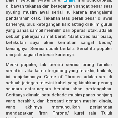
Dalam sebuah wawancara,
Emilia
mengungkapkan,
di bawah tekanan dan ketegangan sangat besar saat
syuting musim awal serial itu karena mengalami
pendarahan otak. Tekanan atas peran besar di awal
kariernya, plus ketegangan fisik akting di iklim gurun
yang panas sambil memulih dari operasi otak, adalah
sebuah pekerjaan amat berat. "Saat stres luar biasa,
ketakutan saya akan kematian sangat besar,"
kenangnya. Semua sudah berlalu. Serial itu populer
dan jadi bagian terbesar kariernya.
Meski populer, tak berarti semua orang familiar
serial ini. Jika kamu tergolong yang terakhir, baiklah,
ini penjelasannya.
Game of Thrones
adalah seri di
sebuah jaringan televisi kabel yang kisahkan perang
saudara antar-negara berlatar abad pertengahan.
Ceritanya dimulai satu dekade musim panas panjang
yang berakhir, dan berganti dengan musim dingin,
yang akhirnya memunculkan perjuangan
mendapatkan "Iron Throne," kursi raja Tujuh