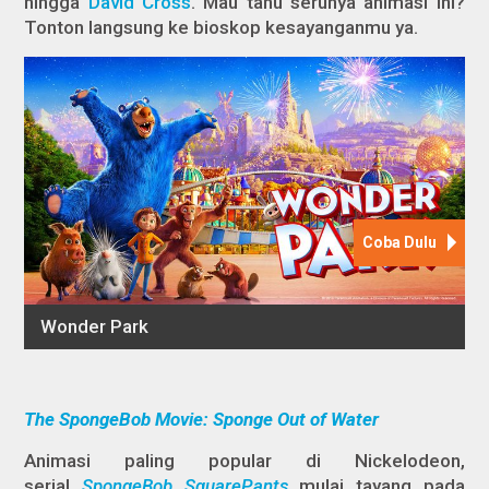
hingga
David Cross
. Mau tahu serunya animasi ini?
Tonton langsung ke bioskop kesayanganmu ya.
The SpongeBob Movie: Sponge Out of Water
Animasi paling popular di Nickelodeon,
serial
SpongeBob SquarePants
mulai tayang pada