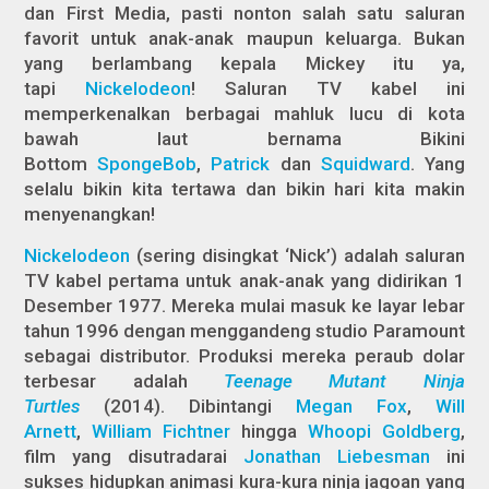
dan First Media, pasti nonton salah satu saluran
favorit untuk anak-anak maupun keluarga. Bukan
yang berlambang kepala Mickey itu ya,
tapi
Nickelodeon
! Saluran TV kabel ini
memperkenalkan berbagai mahluk lucu di kota
bawah laut bernama Bikini
Bottom
SpongeBob
,
Patrick
dan
Squidward
. Yang
selalu bikin kita tertawa dan bikin hari kita makin
menyenangkan!
Nickelodeon
(sering disingkat ‘Nick’) adalah saluran
TV kabel pertama untuk anak-anak yang didirikan 1
Desember 1977. Mereka mulai masuk ke layar lebar
tahun 1996 dengan menggandeng studio Paramount
sebagai distributor. Produksi mereka peraub dolar
terbesar adalah
Teenage Mutant Ninja
Turtles
(2014). Dibintangi
Megan Fox
,
Will
Arnett
,
William Fichtner
hingga
Whoopi Goldberg
,
film yang disutradarai
Jonathan Liebesman
ini
sukses hidupkan animasi kura-kura ninja jagoan yang