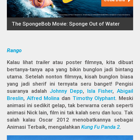
Rango
Kalau lihat
trailer
atau poster filmnya, kita dibuat
bertanya-tanya apa yang bikin bunglon jadi bintang
utama. Setelah nonton filmnya, kisah bunglon biasa
yang jadi sherif ini ternyata seru banget! Pengisi
suaranya adalah
Johnny Depp
,
Isla Fisher
,
Abigail
Breslin
,
Alfred Molina
dan
Timothy Olyphant
. Meski
animasi ini sedikit gelap, tak berwarna cerah seperti
animasi Nick lain, film ini tak kalah seru dan lucu. Tak
salah kalau Oscar 2012 menobatkannya sebagai
Animasi Terbaik, mengalahkan
Kung Fu Panda 2
.