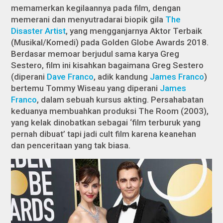
memamerkan kegilaannya pada film, dengan
memerani dan menyutradarai biopik gila
The
Disaster Artist
,
yang mengganjarnya Aktor Terbaik
(Musikal/Komedi) pada Golden Globe Awards 2018.
Berdasar memoar berjudul sama karya Greg
Sestero, film ini kisahkan bagaimana Greg Sestero
(diperani
Dave Franco
, adik kandung
James Franco
)
bertemu Tommy Wiseau yang diperani
James
Franco
, dalam sebuah kursus akting. Persahabatan
keduanya membuahkan produksi
The Room
(2003),
yang kelak dinobatkan sebagai ‘film terburuk yang
pernah dibuat’ tapi jadi
cult film
karena keanehan
dan penceritaan yang tak biasa.