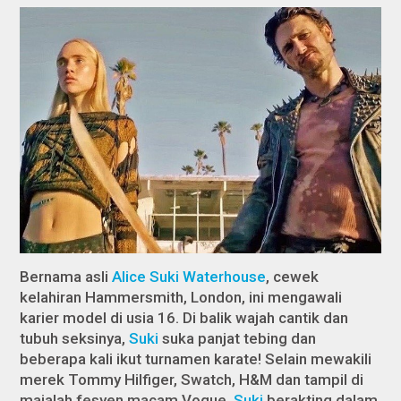
Bernama asli
Alice Suki Waterhouse
, cewek
kelahiran Hammersmith, London, ini mengawali
karier model di usia 16. Di balik wajah cantik dan
tubuh seksinya,
Suki
suka panjat tebing dan
beberapa kali ikut turnamen karate! Selain mewakili
merek Tommy Hilfiger, Swatch, H&M dan tampil di
majalah fesyen macam
Vogue
,
Suki
berakting dalam