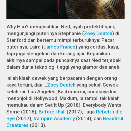
Why Him?
mengisahkan Ned, ayah protektif yang
mengunjungi puterinya Stephanie (
Zoey Deutch
) di
Stanford dan bertemu mimpi terburuknya: Pacar
puterinya, Laird (
James Franco
) yang cerdas, kaya,
tapi juga slengekan dan kurang ajar. Kepanikan
akhirnya sampai pada puncaknya saat Ned terjebak
dalam dunia teknologi tinggi yang glamor dan aneh.
Inilah kisah cewek yang berpacaran dengan orang
kaya terkini, dan …
Zoey Deutch
yang seksi! Cewek
kelahiran Los Angeles, Kalifornia ini, sosoknya kini
menonjol di Hollywood. Maklum, ia tampil tak kalah
memukau dalam
Set It Up
(2018),
Everybody Wants
Some
(2016),
Before I Fall
(2017), juga
Rebel in the
Rye
(2017),
Vampire Academy
(2014), dan
Beautiful
Creatures
(2013).