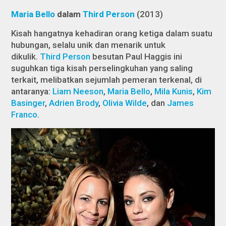
Maria Bello
dalam
Third Person
(2013)
Kisah hangatnya kehadiran orang ketiga dalam suatu
hubungan, selalu unik dan menarik untuk
dikulik.
Third Person
besutan Paul Haggis ini
suguhkan tiga kisah perselingkuhan yang saling
terkait, melibatkan sejumlah pemeran terkenal, di
antaranya:
Liam Neeson
,
Maria Bello
,
Mila Kunis
,
Kim
Basinger
,
Adrien Brody
,
Olivia Wilde
, dan
James
Franco
.