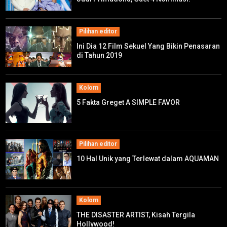
Pilihan editor
Ini Dia 12 Film Sekuel Yang Bikin Penasaran
di Tahun 2019
Kolom
5 Fakta Greget A SIMPLE FAVOR
Pilihan editor
10 Hal Unik yang Terlewat dalam AQUAMAN
Kolom
THE DISASTER ARTIST, Kisah Tergila
Hollywood!