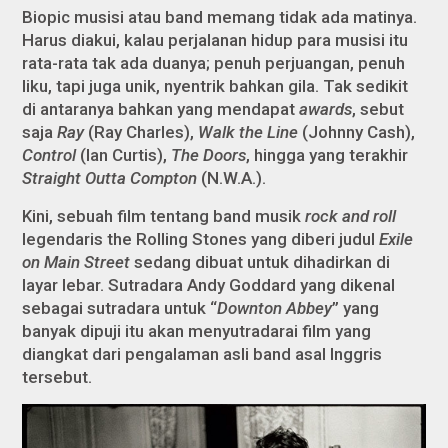
Biopic musisi atau band memang tidak ada matinya.
Harus diakui, kalau perjalanan hidup para musisi itu
rata-rata tak ada duanya; penuh perjuangan, penuh
liku, tapi juga unik, nyentrik bahkan gila. Tak sedikit
di antaranya bahkan yang mendapat
awards
, sebut
saja
Ray
(Ray Charles),
Walk the Line
(Johnny Cash),
Control
(Ian Curtis),
The Doors
, hingga yang terakhir
Straight Outta Compton
(N.W.A.).
Kini, sebuah film tentang band musik
rock and roll
legendaris the Rolling Stones yang diberi judul
Exile
on Main Street
sedang dibuat untuk dihadirkan di
layar lebar. Sutradara Andy Goddard yang dikenal
sebagai sutradara untuk “
Downton Abbey
” yang
banyak dipuji itu akan menyutradarai film yang
diangkat dari pengalaman asli band asal Inggris
tersebut.