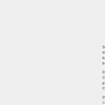
S
i
k
b
D
C
p
C
D
C