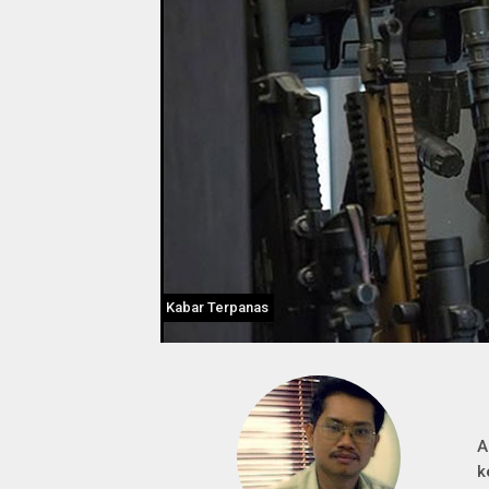
Kabar Terpanas
A
k