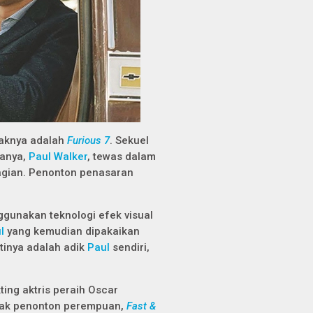
aknya adalah
Furious 7
. Sekuel
manya,
Paul Walker
, tewas dalam
bagian. Penonton penasaran
gunakan teknologi efek visual
l
yang kemudian dipakaikan
tinya adalah adik
Paul
sendiri,
ing aktris peraih Oscar
nyak penonton perempuan,
Fast &