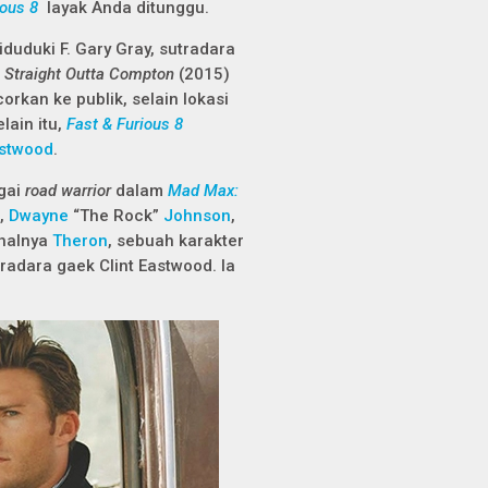
ious 8
layak Anda ditunggu.
iduduki F. Gary Gray, sutradara
n
Straight Outta Compton
(2015)
rkan ke publik, selain lokasi
lain itu,
Fast & Furious 8
astwood
.
gai
road warrior
dalam
Mad Max:
,
Dwayne
“The Rock”
Johnson
,
 halnya
Theron
, sebuah karakter
tradara gaek Clint Eastwood. Ia