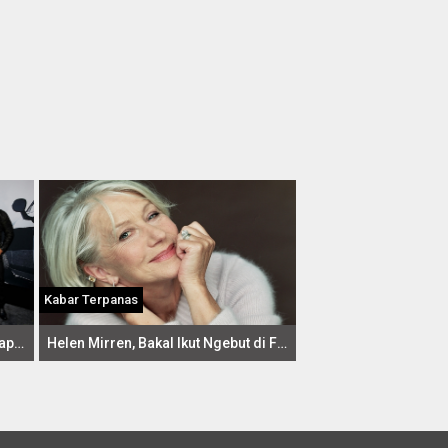
Kabar Terpanas
Theron, Statham dan The Rock Siap Balapan dalam Spin-off Furious
Helen Mirren, Bakal Ikut Ngebut di Fast 8!