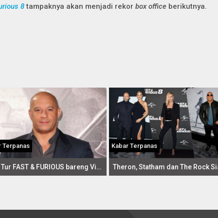
urious 8
tampaknya akan menjadi rekor
box office
berikutnya.
r Terpanas
Kabar Terpanas
Siap Tur FAST & FURIOUS bareng Vin Diesel?