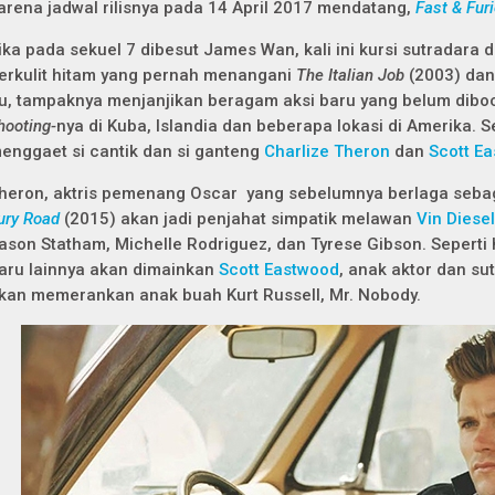
arena jadwal rilisnya pada 14 April 2017 mendatang,
Fast & Fur
ika pada sekuel 7
dibesut James Wan, kali ini kursi sutradara d
erkulit hitam yang pernah menangani
The Italian Job
(2003) da
tu, tampaknya menjanjikan beragam aksi baru yang belum diboco
hooting-
nya di Kuba, Islandia dan beberapa lokasi di Amerika. Se
enggaet si cantik dan si ganteng
Charlize Theron
dan
Scott E
heron, aktris pemenang Oscar yang sebelumnya berlaga seba
ury Road
(2015) akan jadi penjahat simpatik melawan
Vin Diesel
ason Statham, Michelle Rodriguez, dan Tyrese Gibson. Seperti
aru lainnya akan dimainkan
Scott Eastwood
, anak aktor dan su
kan memerankan anak buah Kurt Russell, Mr. Nobody.