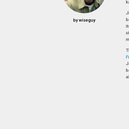
k
J
b
by
wiseguy
i
s
m
T
F
J
b
a