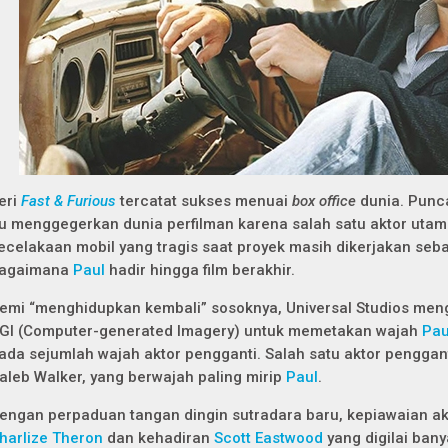
eri
Fast & Furious
tercatat sukses menuai
box office
dunia. Punc
tu menggegerkan dunia perfilman karena salah satu aktor uta
ecelakaan mobil yang tragis saat proyek masih dikerjakan se
agaimana
Paul
hadir hingga film berakhir.
emi “menghidupkan kembali” sosoknya, Universal Studios meng
GI (Computer-generated Imagery) untuk memetakan wajah
Pau
ada sejumlah wajah aktor pengganti. Salah satu aktor penggan
aleb Walker, yang berwajah paling mirip
Paul
.
engan perpaduan tangan dingin sutradara baru, kepiawaian akt
harlize Theron
dan kehadiran
Scott Eastwood
yang digilai ba