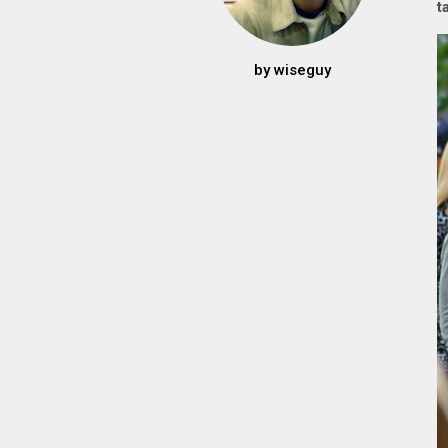
t
by
wiseguy