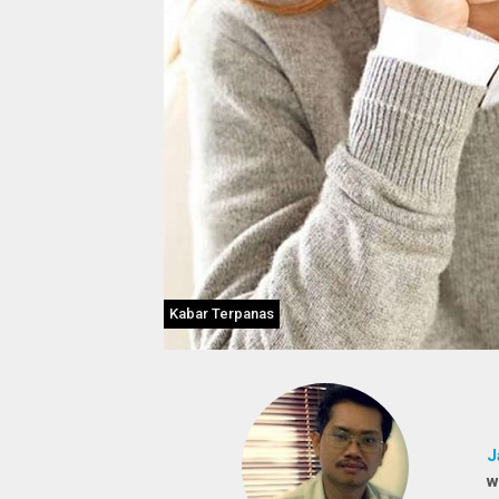
Kabar Terpanas
J
w