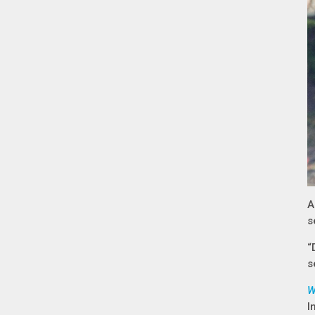
A
s
“
s
W
I