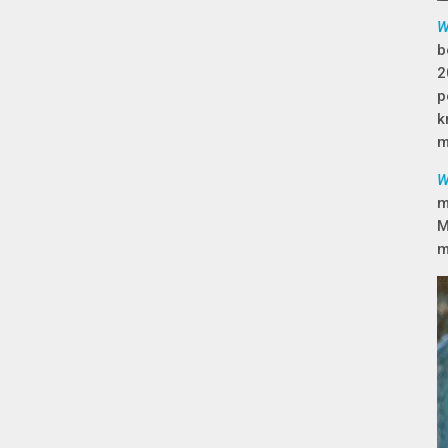
W
b
2
p
k
m
W
m
M
m