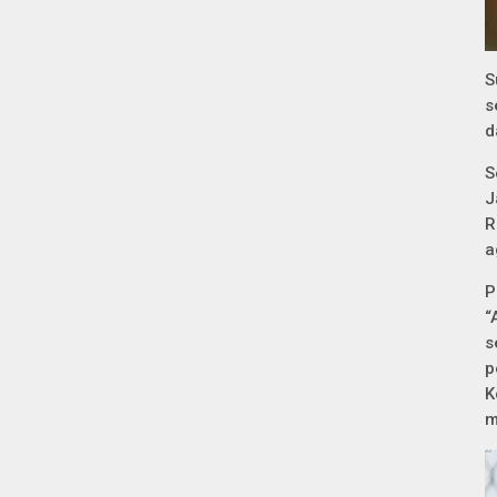
S
s
d
S
J
R
a
P
“
s
p
K
m