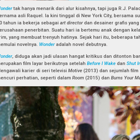
onder
tak hanya menarik dari alur kisahnya, tapi juga R.J. Pala
ernama asli Raquel. Ia kini tinggal di New York City, bersama 
0 tahun ia bekerja sebagai
art director
dan desainer grafis yan
erusahaan penerbitan. Suatu hari ia bertemu anak dengan kela
rim, yang membuat trenyuh hatinya. Sejak hari itu, beberapa ta
emulai novelnya.
Wonder
adalah novel debutnya.
onder
, diduga akan jadi ulasan hangat kritikus dan ditonton ba
erupakan film layar berikutnya setelah
Before I Wake
dan
Shut I
engawali karier di seri televisi
Motive
(2013) dan sejumlah film 
encuri perhatian, seperti dalam
Room
(2015) dan
Burns Your M