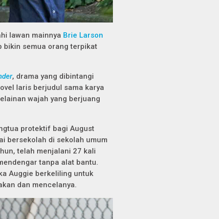
ahi lawan mainnya
Brie Larson
p bikin semua orang terpikat
der
, drama yang dibintangi
vel laris berjudul sama karya
kelainan wajah yang berjuang
gtua protektif bagi August
lai bersekolah di sekolah umum
hun, telah menjalani 27 kali
mendengar tanpa alat bantu.
a Auggie berkeliling untuk
akan dan mencelanya.