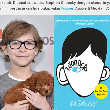
ekolah. Dibesut sutradara Stephen Chbosky dengan skenario yan
ilm ini berdasarkan tiga buku, yakni
Wonder
,
Auggie & Me
, dan
36