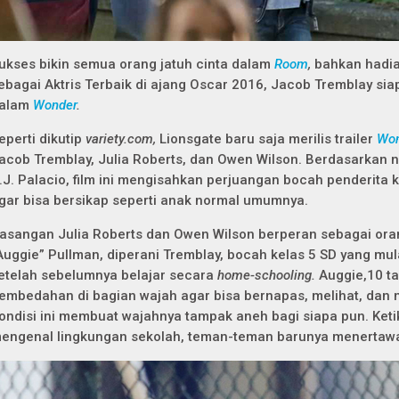
ukses bikin semua orang jatuh cinta dalam
Room
,
bahkan hadi
ebagai Aktris Terbaik di ajang Oscar 2016, Jacob Tremblay sia
alam
Wonder
.
eperti dikutip
variety.com,
Lionsgate baru saja merilis trailer
Won
acob Tremblay, Julia Roberts, dan Owen Wilson. Berdasarkan no
.J. Palacio, film ini mengisahkan perjuangan bocah penderita 
gar bisa bersikap seperti anak normal umumnya.
asangan Julia Roberts dan Owen Wilson berperan sebagai oran
Auggie” Pullman, diperani Tremblay, bocah kelas 5 SD yang mu
etelah sebelumnya belajar secara
home-schooling.
Auggie,10 ta
embedahan di bagian wajah agar bisa bernapas, melihat, dan 
ondisi ini membuat wajahnya tampak aneh bagi siapa pun. Ketik
engenal lingkungan sekolah, teman-teman barunya menertaw