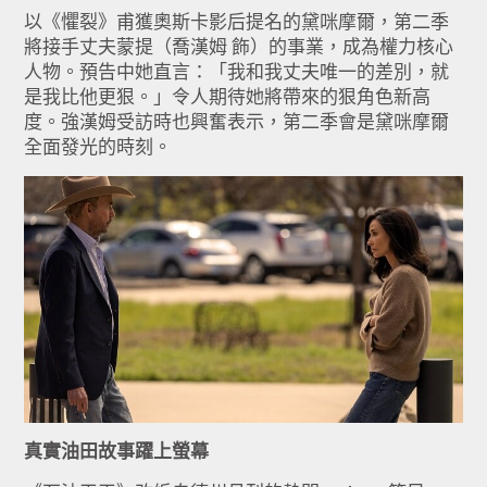
以《懼裂》甫獲奧斯卡影后提名的黛咪摩爾，第二季
將接手丈夫蒙提（喬漢姆 飾）的事業，成為權力核心
人物。預告中她直言：「我和我丈夫唯一的差別，就
是我比他更狠。」令人期待她將帶來的狠角色新高
度。強漢姆受訪時也興奮表示，第二季會是黛咪摩爾
全面發光的時刻。
真實油田故事躍上螢幕