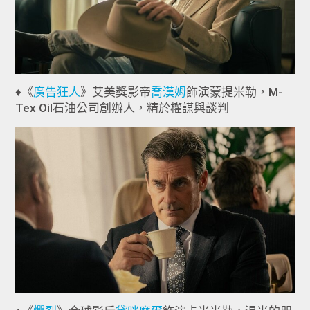
♦《
廣告狂人
》艾美獎影帝
喬漢姆
飾演蒙提米勒，M-
Tex Oil石油公司創辦人，精於權謀與談判