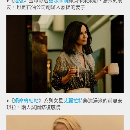
♦《
懼裂
》金球影后
黛咪摩爾
飾演卡米米勒，湯米的朋
友，也是石油公司創辦人蒙提的妻子
♦《
絕命終結站
》系列女星
艾麗拉特
飾演湯米的前妻安
琪拉，兩人試圖修復感情