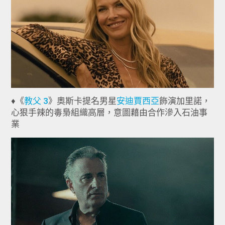
♦《
教父 3
》奧斯卡提名男星
安迪賈西亞
飾演加里諾，
心狠手辣的毒梟組織高層，意圖藉由合作滲入石油事
業