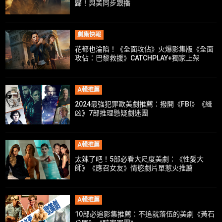
歸！與美同步跟播
劇集快報
花都也淪陷！《全面攻佔》火爆影集版《全面
攻佔：巴黎救援》CATCHPLAY+獨家上架
A輯推薦
2024最強犯罪歐美劇推薦：撥開《FBI》《緝
凶》7部推理懸疑劇迷團
A輯推薦
太辣了吧！5部必看大尺度美劇：《性愛大
師》《應召女友》情慾劇片單惹火推薦
A輯推薦
10部必追影集推薦：不追就落伍的美劇《黃石