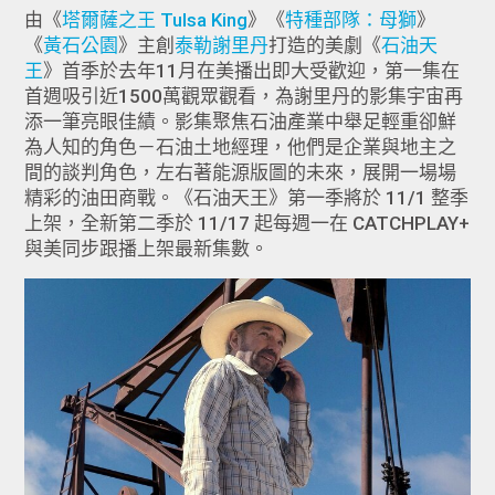
由《
塔爾薩之王 Tulsa King
》《
特種部隊：母獅
》
《
黃石公園
》主創
泰勒謝里丹
打造的美劇《
石油天
王
》首季於去年11月在美播出即大受歡迎，第一集在
首週吸引近1500萬觀眾觀看，為謝里丹的影集宇宙再
添一筆亮眼佳績。影集聚焦石油產業中舉足輕重卻鮮
為人知的角色－石油土地經理，他們是企業與地主之
間的談判角色，左右著能源版圖的未來，展開一場場
精彩的油田商戰。《石油天王》第一季將於 11/1 整季
上架，全新第二季於 11/17 起每週一在 CATCHPLAY+
與美同步跟播上架最新集數。