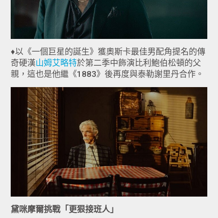
♦以《一個巨星的誕生》獲奧斯卡最佳男配角提名的傳
奇硬漢
山姆艾略特
於第二季中飾演比利鮑伯松頓的父
親，這也是他繼《1883》後再度與泰勒謝里丹合作。
黛咪摩爾挑戰「更狠接班人」