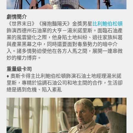
劇情簡介
《世界末日》《擁抱豔陽天》金獎男星
比利鮑伯松頓
飾演西德州石油業的大亨－湯米諾里斯。面臨石油產
業的風雲變化之際，他身陷土地糾紛、過往家族糾葛
與產業黑幕之中，同時還要面對毒梟勢力的暗中介
入。諸多情勢迫使他在各方人馬之間，展開一連串微
妙的權力博弈。
重量級卡司
♦ 奧斯卡得主比利鮑伯松頓飾演石油土地經理湯米諾
里斯，專精於協調石油公司和地主間的合作，生活卻
總是遇到危機、陷入紊亂