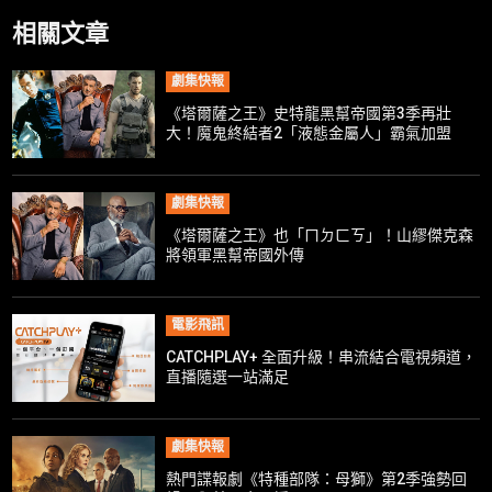
相關文章
劇集快報
《塔爾薩之王》史特龍黑幫帝國第3季再壯
大！魔鬼終結者2「液態金屬人」霸氣加盟
劇集快報
《塔爾薩之王》也「ㄇㄉㄈㄎ」！山繆傑克森
將領軍黑幫帝國外傳
電影飛訊
CATCHPLAY+ 全面升級！串流結合電視頻道，
直播隨選一站滿足
劇集快報
熱門諜報劇《特種部隊：母獅》第2季強勢回